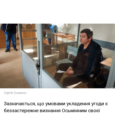
Зазначається, що умовами укладення угоди є
беззастережне визнання Осьмініним своєї