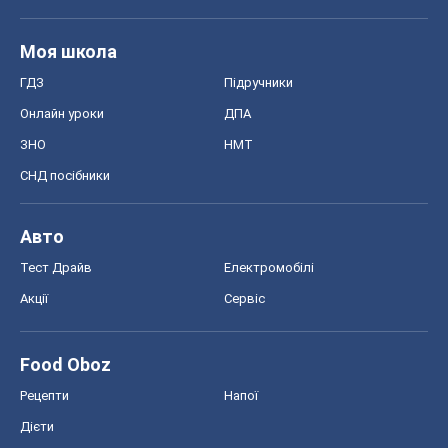
Моя школа
ГДЗ
Підручники
Онлайн уроки
ДПА
ЗНО
НМТ
СНД посібники
Авто
Тест Драйв
Електромобілі
Акції
Сервіс
Food Oboz
Рецепти
Напої
Дієти