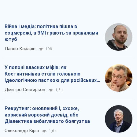
Війна і медіа: політика пішла в
соцмережі, а ЗМІ грають за правилами
ютуб
Павло Казарін
198
У полоні власних міфів: як
Костянтинівка стала головною
ідеологічною пасткою для російських
окупантів
Дмитро Снєгирьов
1,6 т.
Рекрутинг: оновлений і, схоже,
корисний ворожий досвід, або
Діалектика вибагливого боягузтва
Олександр Кірш
1,6 т.