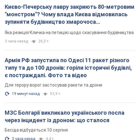
Києво-Печерську лавру закриють 80-метровим
"монстром"? Чому влада Києва відмовилась
зупиняти будівництво хмарочоса
"московського вірянина"
Яка реакція Кличка на петицію щодо скасування будівництва
3 часа назад
26,5 т.
Армія РФ запустила по Одесі 11 ракет різного
типу та до 100 дронів: горіли історичні будівлі,
є постраждалі. Фото та відео
Для терору ворог застосував ракети та дрони
19 минут назад
53,9 т.
МЗС Болгарії викликало українського посла
через інцидент із дроном: що сталося
Бесіда відбудеться 10 серпня
3 часа назад
4,4 т.