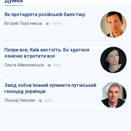
Думки
Як протидіяти російській балістиці
Віталій Портников
13,9 т.
Попри все, Київ вистоїть. Бо здатися
означає втратити все
Ольга Айвазовська
9,6 т.
Захід зобов'язаний зупинити путінський
геноцид українців
Леонід Невзлін
2,5 т.