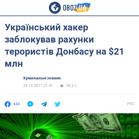
Український хакер
заблокував рахунки
терористів Донбасу на $21
млн
Кримінальні новини
25.10.2017 21:41
50,2 т.
444
РУС