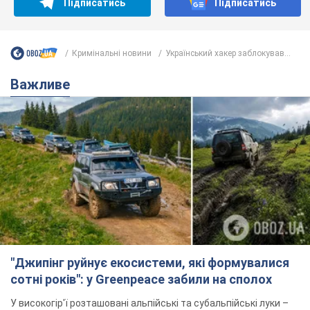
Підписатись
Підписатись
Кримінальні новини
Український хакер заблокував...
Важливе
"Джипінг руйнує екосистеми, які формувалися
сотні років": у Greenpeace забили на сполох
У високогір'ї розташовані альпійські та субальпійські луки –