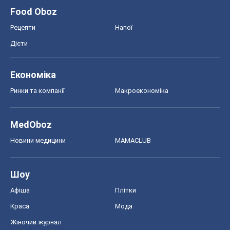
Food Oboz
Рецепти
Напої
Дієти
Економіка
Ринки та компанії
Макроекономіка
MedOboz
Новини медицини
MAMACLUB
Шоу
Афіша
Плітки
Краса
Мода
Жіночий журнал