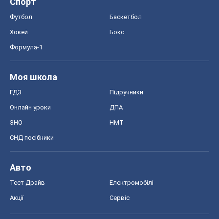
Спорт
Футбол
Баскетбол
Хокей
Бокс
Формула-1
Моя школа
ГДЗ
Підручники
Онлайн уроки
ДПА
ЗНО
НМТ
СНД посібники
Авто
Тест Драйв
Електромобілі
Акції
Сервіс