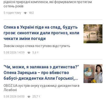
рідкісні природні комплекси, які формувалися протягом
сотень років
5 годин тому
462
Спека в Україні піде на спад, будуть
грози: синоптики дали прогноз, коли
чекати зміни погоди
Зовсім скоро спека поступово відступить
5.08.2026 14:59
5,6 т.
"Чи, може, я залякана з дитинства?"
Олена Зарецька – про вбивство
бабусі-дисидентки Алли Горської,
критику Дмитра Стуса та втечу в
OBOZ.UA зустрів онуку художниці-дисидентки в
Португалію з 5 дітьми
Лісабоні
5.08.2026 04:00
25,7 т.