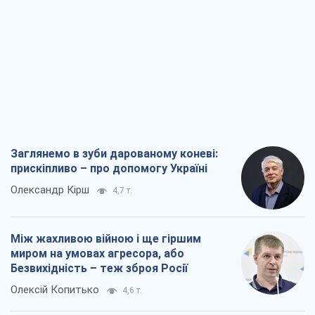
Заглянемо в зуби дарованому коневі:
прискіпливо – про допомогу Україні
Олександр Кірш
4,7 т.
Між жахливою війною і ще гіршим
миром на умовах агресора, або
Безвихідність – теж зброя Росії
Олексій Копитько
4,6 т.