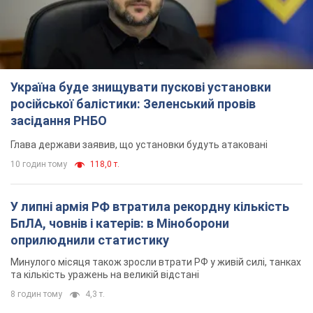
Україна буде знищувати пускові установки
російської балістики: Зеленський провів
засідання РНБО
Глава держави заявив, що установки будуть атаковані
10 годин тому
118,0 т.
У липні армія РФ втратила рекордну кількість
БпЛА, човнів і катерів: в Міноборони
оприлюднили статистику
Минулого місяця також зросли втрати РФ у живій силі, танках
та кількість уражень на великій відстані
8 годин тому
4,3 т.