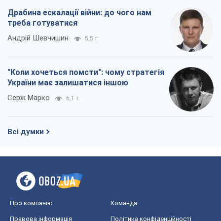
Драбина ескалації війни: до чого нам
треба готуватися
Андрій Шевчишин
5,5 т.
"Коли хочеться помсти": чому стратегія
України має залишатися іншою
Серж Марко
6,1 т.
Всі думки
Про компанію
Команда
Правова інформація
Політика конфіденційності