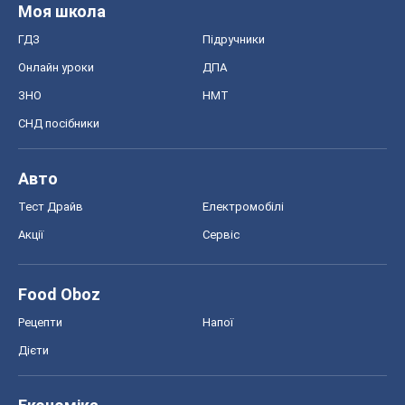
Моя школа
ГДЗ
Підручники
Онлайн уроки
ДПА
ЗНО
НМТ
СНД посібники
Авто
Тест Драйв
Електромобілі
Акції
Сервіс
Food Oboz
Рецепти
Напої
Дієти