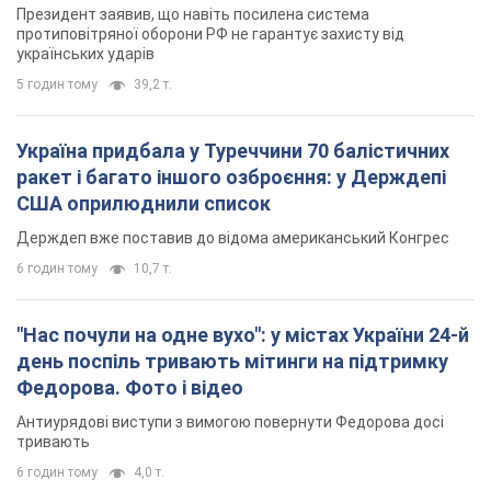
Президент заявив, що навіть посилена система
протиповітряної оборони РФ не гарантує захисту від
українських ударів
5 годин тому
39,2 т.
Україна придбала у Туреччини 70 балістичних
ракет і багато іншого озброєння: у Держдепі
США оприлюднили список
Держдеп вже поставив до відома американський Конгрес
6 годин тому
10,7 т.
"Нас почули на одне вухо": у містах України 24-й
день поспіль тривають мітинги на підтримку
Федорова. Фото і відео
Антиурядові виступи з вимогою повернути Федорова досі
тривають
6 годин тому
4,0 т.