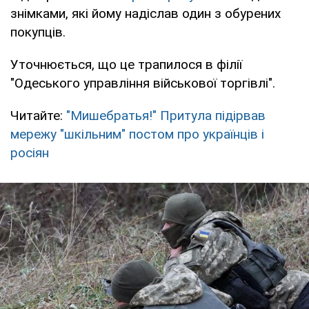
знімками, які йому надіслав один з обурених
покупців.
Уточнюється, що це трапилося в філії
"Одеського управління військової торгівлі".
Читайте:
"Мишебратья!" Притула підірвав
мережу "шкільним" постом про українців і
росіян