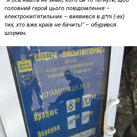
головний герой цього повідомлення –
електрокип'ятильник – виявився в д*пі (-ах)
тих, хто вже країв не бачить!"
– обурився
шоумен.