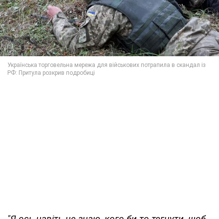
"Я ось навіть не знаю, кого би то тегнути, щоб