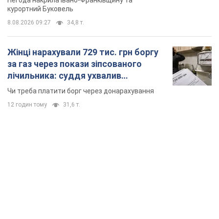
курортний Буковель
8.08.2026 09:27
34,8 т.
Жінці нарахували 729 тис. грн боргу
за газ через покази зіпсованого
лічильника: суддя ухвалив
неочікуване рішення
Чи треба платити борг через донарахування
12 годин тому
31,6 т.