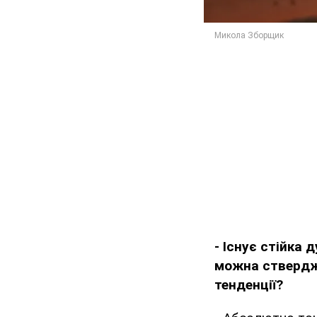
- Існує стійка 
можна стверджу
тенденції?