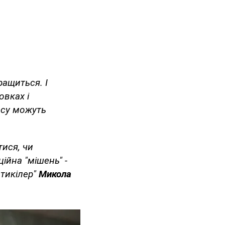
ащиться. І
овках і
есу можуть
тися, чи
ійна "мішень" -
нтикілер"
Микола