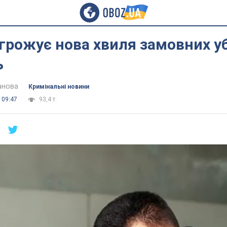
агрожує нова хвиля замовних у
ь
анова
Кримінальні новини
 09:47
93,4 т.