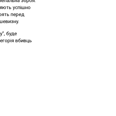
непальна зброя.
ляють успішно
тоять перед
шевизну.
", буде
тегорія вбивць