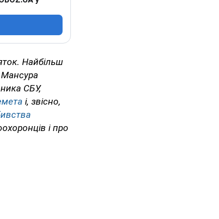
яток. Найбільш
а Мансура
вника СБУ,
емета
і, звісно,
бивства
охоронців і про