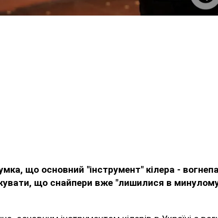
думка, що основний "інструмент" кілера - вогнеп
вати, що снайпери вже "лишилися в минулому" 