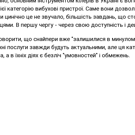
но, основним інструментом кілерів в Україні є вог
єї категорію вибухові пристрої. Саме вони дозво
би цинічно це не звучало, більшість завдань, що с
ями. В першу чергу - через свою доступність і де
оворити, що снайпери вже "залишилися в минулому
хні послуги завжди будуть актуальними, але ця ка
, а в їхніх діях є безліч "умовностей" і обмежень.