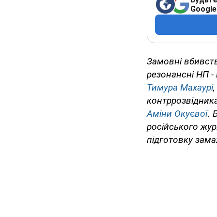
Google
Замовні вбивств
резонансні НП -
Тимура Махаурі
контррозвідник
Аміни Оку
є
вої
.
російського жур
підготовку замах