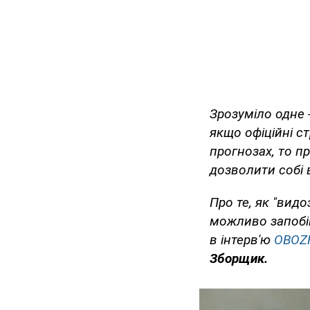
Зрозуміло одне 
якщо офіційні с
прогнозах, то п
дозволити собі 
Про те, як "вид
можливо запобіг
в інтерв'ю
OBOZ
Зборщик.