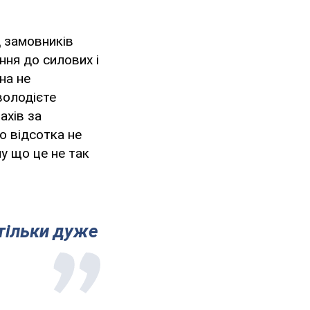
д замовників
ння до силових і
на не
володієте
ахів за
о відсотка не
у що це не так
 тільки дуже