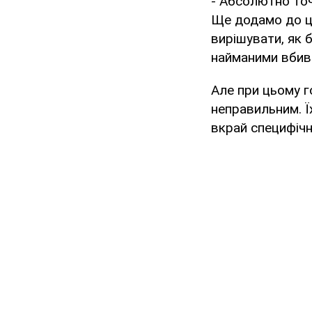
- Абсолютно точ
Ще додамо до ці
вирішувати, як 
найманими вбивц
Але при цьому г
неправильним. Ї
вкрай специфічна