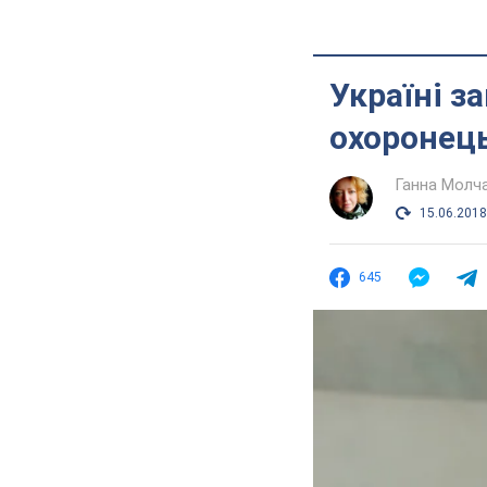
Україні з
охоронец
Ганна Молч
15.06.2018
645