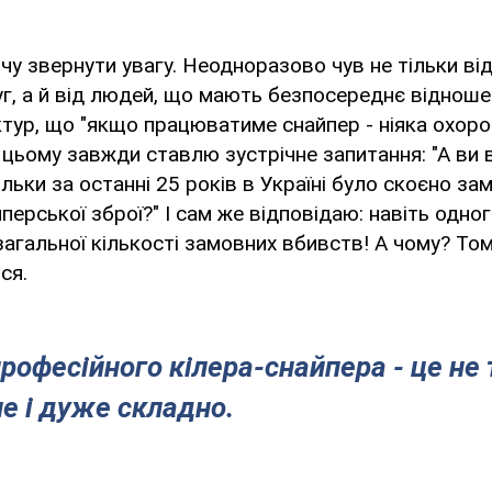
чу звернути увагу. Неодноразово чув не тільки ві
г, а й від людей, що мають безпосереднє відноше
тур, що "якщо працюватиме снайпер - ніяка охоро
цьому завжди ставлю зустрічне запитання: "А ви 
льки за останні 25 років в Україні було скоєно зам
ерської зброї?" І сам же відповідаю: навіть одног
загальної кількості замовних вбивств! А чому? Том
ся.
рофесійного кілера-снайпера - це не
ле і дуже складно.