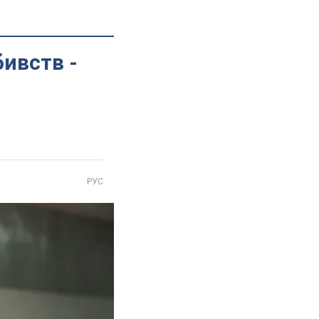
бивств -
РУС