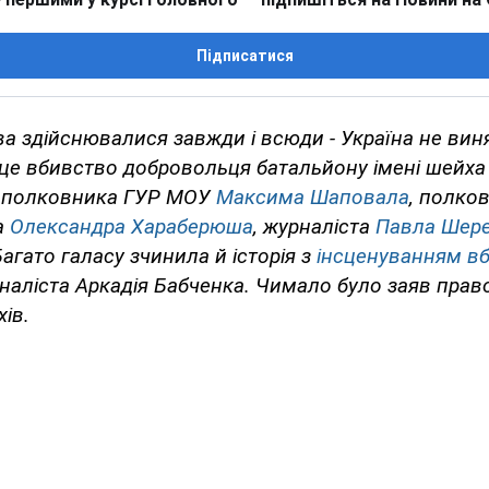
Підписатися
а здійснювалися завжди і всюди - Україна не вин
 це вбивство добровольця батальйону імені шейх
, полковника ГУР МОУ
Максима Шаповала
, полко
а
Олександра Хараберюша
, журналіста
Павла Шер
Багато галасу зчинила й історія з
інсценуванням в
наліста Аркадія Бабченка. Чимало було заяв право
ів.