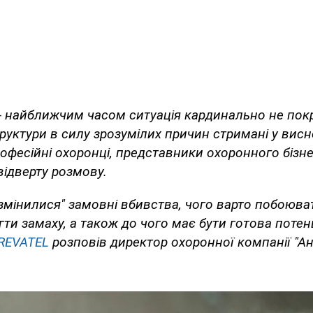
- найближчим часом ситуація кардинально не покр
труктури в силу зрозумілих причин стримані у висн
рофесійні охоронці, представники охоронного бізн
відверту розмову.
озмінилися" замовні вбивства, чого варто побоюва
ти замаху, а також до чого має бути готова потенц
REVATEL
розповів директор охоронної компанії "А