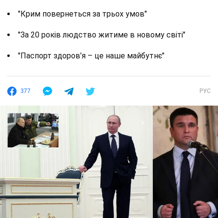
"Крим повернеться за трьох умов"
"За 20 років людство житиме в новому світі"
"Паспорт здоров’я – це наше майбутнє"
377
РУС