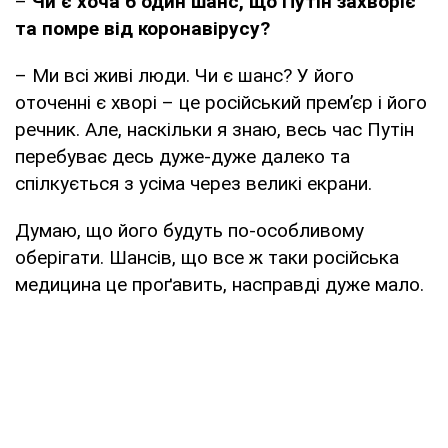
–
Чи є хоча б один шанс, що Путін захворіє
та помре від коронавірусу?
– Ми всі живі люди. Чи є шанс? У його
оточенні є хворі – це російський прем’єр і його
речник. Але, наскільки я знаю, весь час Путін
перебуває десь дуже-дуже далеко та
спілкується з усіма через великі екрани.
Думаю, що його будуть по-особливому
оберігати. Шансів, що все ж таки російська
медицина це проґавить, насправді дуже мало.