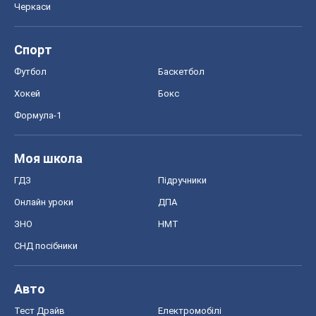
Черкаси
Спорт
Футбол
Баскетбол
Хокей
Бокс
Формула-1
Моя школа
ГДЗ
Підручники
Онлайн уроки
ДПА
ЗНО
НМТ
СНД посібники
Авто
Тест Драйв
Електромобілі