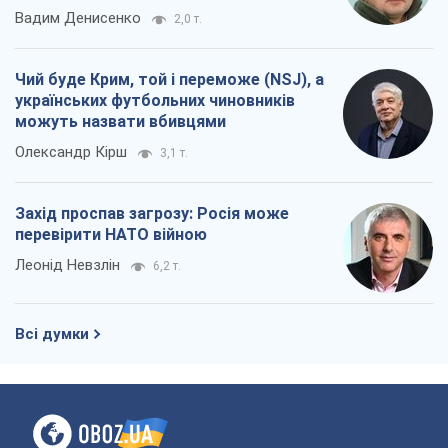
Вадим Денисенко
2,0 т.
Чий буде Крим, той і переможе (NSJ), а
українських футбольних чиновників
можуть назвати вбивцями
Олександр Кірш
3,1 т.
Захід проспав загрозу: Росія може
перевірити НАТО війною
Леонід Невзлін
6,2 т.
Всі думки