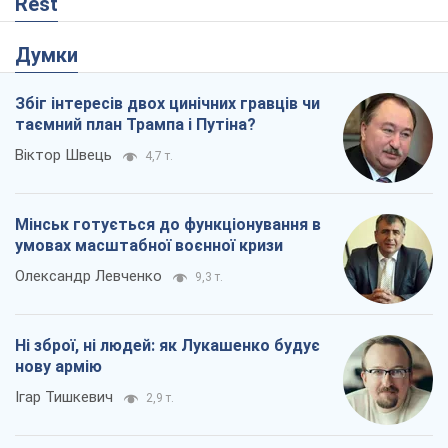
Rest
Думки
Збіг інтересів двох цинічних гравців чи
таємний план Трампа і Путіна?
Віктор Швець
4,7 т.
Мінськ готується до функціонування в
умовах масштабної воєнної кризи
Олександр Левченко
9,3 т.
Ні зброї, ні людей: як Лукашенко будує
нову армію
Ігар Тишкевич
2,9 т.