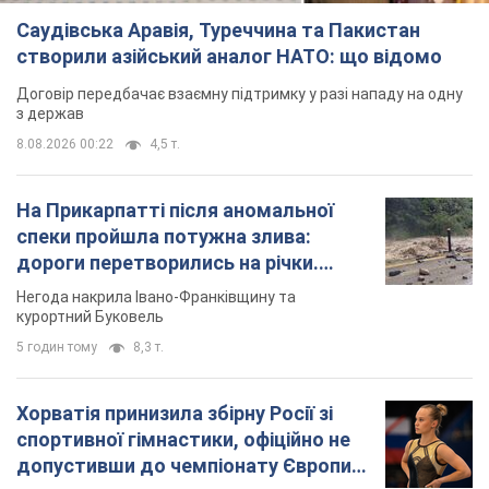
Саудівська Аравія, Туреччина та Пакистан
створили азійський аналог НАТО: що відомо
Договір передбачає взаємну підтримку у разі нападу на одну
з держав
8.08.2026 00:22
4,5 т.
На Прикарпатті після аномальної
спеки пройшла потужна злива:
дороги перетворились на річки.
Відео
Негода накрила Івано-Франківщину та
курортний Буковель
5 годин тому
8,3 т.
Хорватія принизила збірну Росії зі
спортивної гімнастики, офіційно не
допустивши до чемпіонату Європи