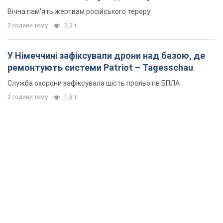
Вічна пам'ять жертвам російського терору
2 години тому
2,3 т.
У Німеччині зафіксували дрони над базою, де
ремонтують системи Patriot – Tagesschau
Служба охорони зафіксувала шість прольотів БПЛА
2 години тому
1,8 т.