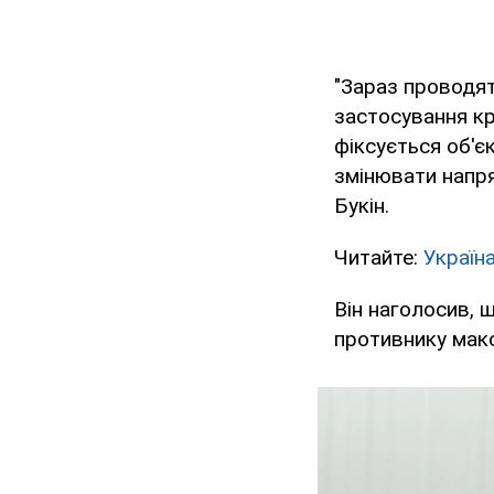
"Зараз проводят
застосування кр
фіксується об'є
змінювати напря
Букін.
Читайте:
Україн
Він наголосив, 
противнику макс