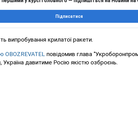
 першими у курсі головного — підпишіться на Новини на
Підписатися
ть випробування крилатої ракети.
в'ю OBOZREVATEL
повідомив глава "Укроборонпрому
, Україна давитиме Росію якістю озброєнь.