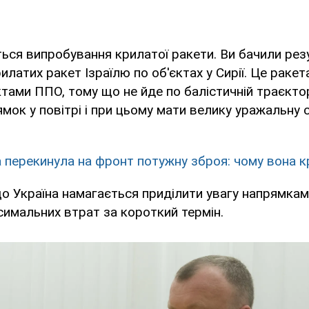
ься випробування крилатої ракети. Ви бачили рез
илатих ракет Ізраїлю по об'єктах у Сирії. Це ракет
ктами ППО, тому що не йде по балістичній траєктор
мок у повітрі і при цьому мати велику уражальну си
а перекинула на фронт потужну зброя: чому вона к
що Україна намагається приділити увагу напрямкам
имальних втрат за короткий термін.