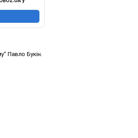
 OBOZ.UA у
" Павло Букін.