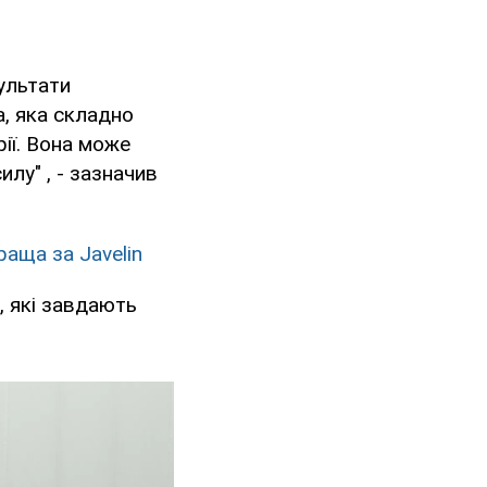
ультати
а, яка складно
ії. Вона може
лу" , - зазначив
раща за Javelin
, які завдають