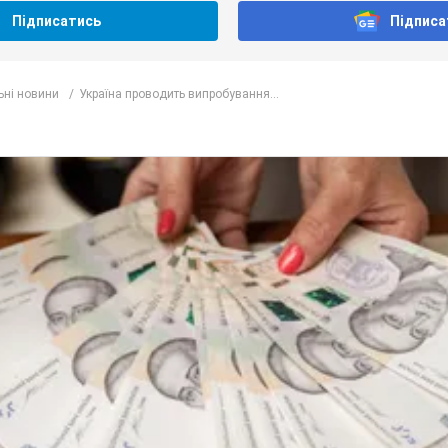
Підписатись
Підписа
ьні новини
Україна проводить випробування...