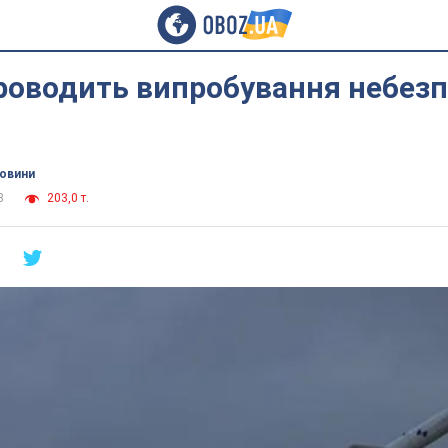
роводить випробування небезп
новини
8
203,0 т.