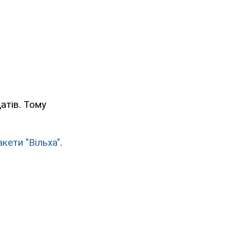
атів. Тому
акети "Вільха"
.