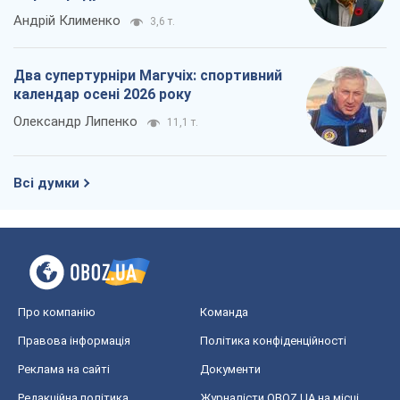
Андрій Клименко
3,6 т.
Два супертурніри Магучіх: спортивний
календар осені 2026 року
Олександр Липенко
11,1 т.
Всі думки
Про компанію
Команда
Правова інформація
Політика конфіденційності
Реклама на сайті
Документи
Редакційна політика
Журналісти OBOZ.UA на місці