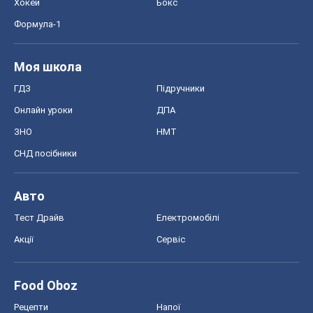
Хокей
Бокс
Формула-1
Моя школа
ГДЗ
Підручники
Онлайн уроки
ДПА
ЗНО
НМТ
СНД посібники
Авто
Тест Драйв
Електромобілі
Акції
Сервіс
Food Oboz
Рецепти
Напої