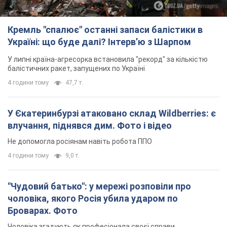
Кремль "спалює" останні запаси балістики в
Україні: що буде далі? Інтерв’ю з Шарпом
У липні країна-агресорка встановила "рекорд" за кількістю
балістичних ракет, запущених по Україні
4 години тому
47,7 т.
У Єкатеринбурзі атаковано склад Wildberries: є
влучання, піднявся дим. Фото і відео
Не допомогла росіянам навіть робота ППО
4 години тому
9,0 т.
"Чудовий батько": у мережі розповіли про
чоловіка, якого Росія убила ударом по
Броварах. Фото
Чоловіка згадують як професіонала своєї справи