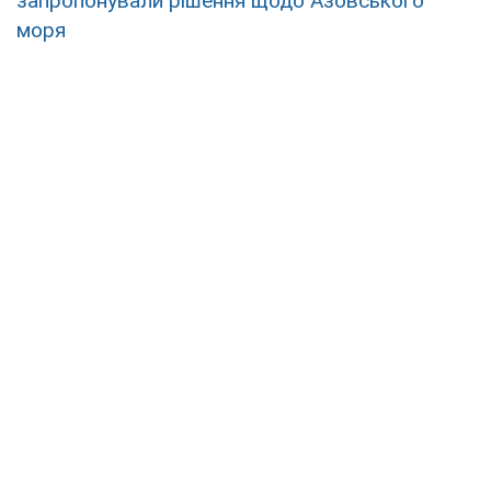
запропонували рішення щодо Азовського
моря