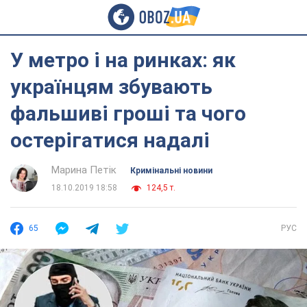
У метро і на ринках: як
українцям збувають
фальшиві гроші та чого
остерігатися надалі
Марина Петік
Кримінальні новини
18.10.2019 18:58
124,5 т.
65
РУС