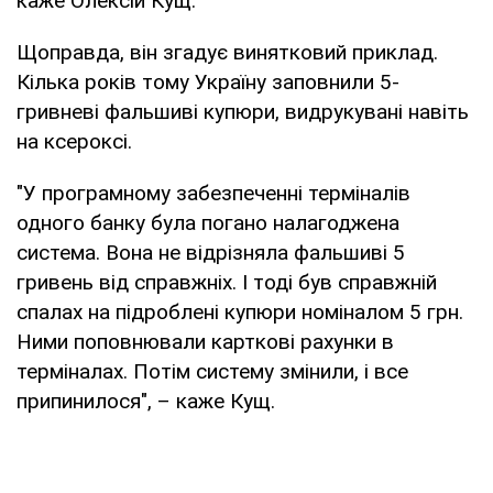
каже Олексій Кущ.
Щоправда, він згадує винятковий приклад.
Кілька років тому Україну заповнили 5-
гривневі фальшиві купюри, видрукувані навіть
на ксероксі.
"У програмному забезпеченні терміналів
одного банку була погано налагоджена
система. Вона не відрізняла фальшиві 5
гривень від справжніх. І тоді був справжній
спалах на підроблені купюри номіналом 5 грн.
Ними поповнювали карткові рахунки в
терміналах. Потім систему змінили, і все
припинилося", – каже Кущ.