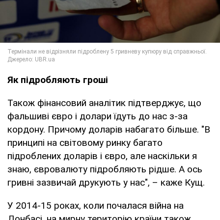
Як підробляють гроші
Також фінансовий аналітик підтверджує, що
фальшиві євро і долари їдуть до нас з-за
кордону. Причому доларів набагато більше. "В
принципі на світовому ринку багато
підроблених доларів і євро, але наскільки я
знаю, євровалюту підробляють рідше. А ось
гривні зазвичай друкують у нас", – каже Кущ.
У 2014-15 роках, коли почалася війна на
Донбасі, на мирну територію країни також