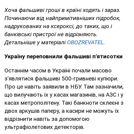
Хоча фальшиві гроші в країні ходять і зараз.
Починаючи від найпримітивніших підробок,
надрукованих на ксероксі, до таких, що і
банківські пристрої не відрізняють.
Детальніше у матеріалі
OBOZREVATEL
.
Україну переповнили фальшиві п'ятисотки
Останнім часом в Україні почали масово
з'являтися фальшиві 500-гривневі купюри.
Про це навіть заявили в НБУ. Там зазначили,
що вилучають їх у касах магазинів, на АЗС і у
касах метрополітену. Такі банкноти склеєні з
двох аркушів паперу, а касири не можуть їх
відрізнити навіть за допомогою
ультрафіолетових детекторів.