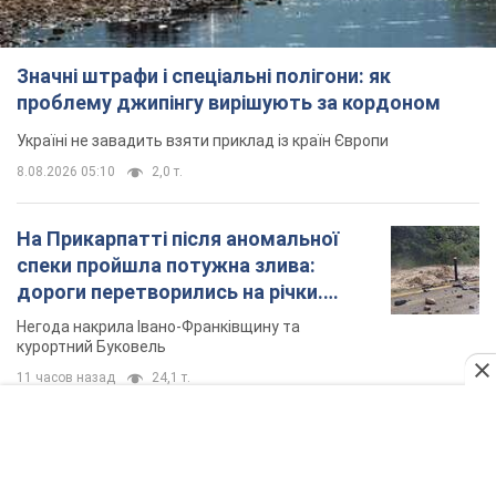
Значні штрафи і спеціальні полігони: як
проблему джипінгу вирішують за кордоном
Україні не завадить взяти приклад із країн Європи
8.08.2026 05:10
2,0 т.
На Прикарпатті після аномальної
спеки пройшла потужна злива:
дороги перетворились на річки.
Відео
Негода накрила Івано-Франківщину та
курортний Буковель
11 часов назад
24,1 т.
Жінці нарахували 729 тис. грн боргу
за газ через покази зіпсованого