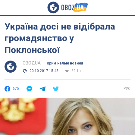
Україна досі не відібрала
громадянство у
Поклонської
OBOZ.UA
Кримінальні новини
20.10.2017 15:48
39,1 т.
675
РУС