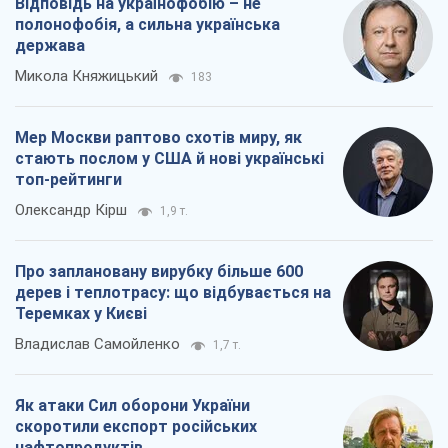
Відповідь на українофобію – не
полонофобія, а сильна українська
держава
Микола Княжицький
183
Мер Москви раптово схотів миру, як
стають послом у США й нові українські
топ-рейтинги
Олександр Кірш
1,9 т.
Про заплановану вирубку більше 600
дерев і теплотрасу: що відбувається на
Теремках у Києві
Владислав Самойленко
1,7 т.
Як атаки Сил оборони України
скоротили експорт російських
нафтопродуктів