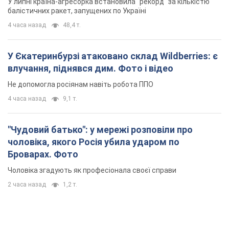
У липні країна-агресорка встановила "рекорд" за кількістю
балістичних ракет, запущених по Україні
4 часа назад
48,4 т.
У Єкатеринбурзі атаковано склад Wildberries: є
влучання, піднявся дим. Фото і відео
Не допомогла росіянам навіть робота ППО
4 часа назад
9,1 т.
"Чудовий батько": у мережі розповіли про
чоловіка, якого Росія убила ударом по
Броварах. Фото
Чоловіка згадують як професіонала своєї справи
2 часа назад
1,2 т.