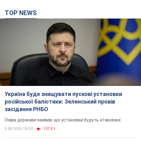
Україна буде знищувати пускові установки
російської балістики: Зеленський провів
засідання РНБО
Глава держави заявив, що установки будуть атаковані
5.08.2026 18:04
137,0 т.
У липні армія РФ втратила рекордну кількість
БпЛА, човнів і катерів: в Міноборони
оприлюднили статистику
Минулого місяця також зросли втрати РФ у живій силі, танках
та кількість уражень на великій відстані
10 часов назад
5,0 т.
"Потрібні швидкі та нестандартні підходи":
Корецький пообіцяв надати бізнесу
пріоритетний доступ до наявних складських