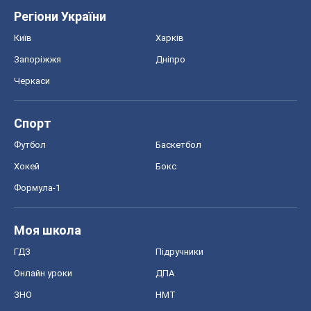
Моя школа
ГДЗ
Підручники
Онлайн уроки
ДПА
ЗНО
НМТ
СНД посібники
Авто
Тест Драйв
Електромобілі
Акції
Сервіс
Food Oboz
Рецепти
Напої
Дієти