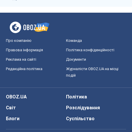
OBOZ.UA
Політика
Світ
Розслідування
Блоги
Суспільство
Регіони України
Київ
Харків
Запоріжжя
Дніпро
Черкаси
Спорт
Футбол
Баскетбол
Хокей
Бокс
Формула-1