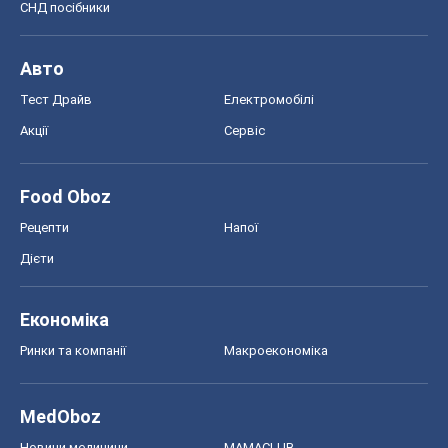
Економіка
Ринки та компанії
Макроекономіка
MedOboz
Новини медицини
MAMACLUB
Шоу
Афіша
Плітки
Краса
Мода
Жіночий журнал