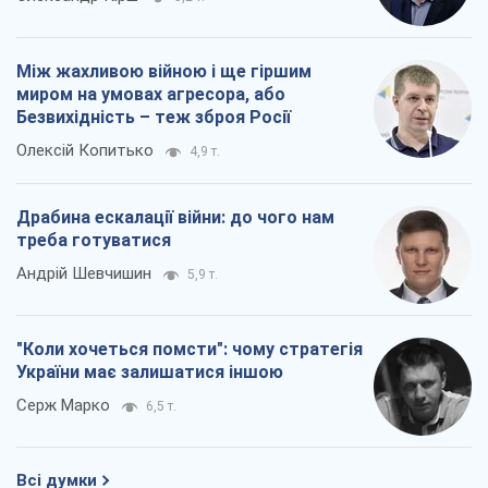
"Коли хочеться помсти": чому стратегія
України має залишатися іншою
Серж Марко
6,5 т.
Всі думки
Про компанію
Команда
Правова інформація
Політика конфіденційності
Реклама на сайті
Документи
Редакційна політика
Журналісти OBOZ.UA на місці
подій