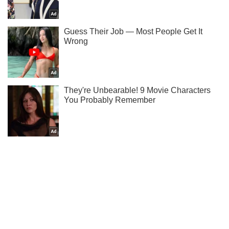
Тисни! Підписуйся! Читай тільки найкраще!
Підписатись
Підписатись
Кримінальні новини
"Убили свої ж?"...