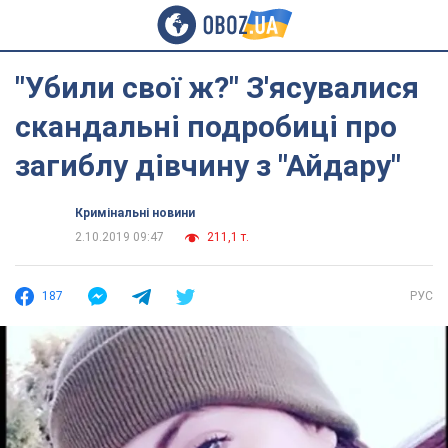
"Убили свої ж?" З'ясувалися
скандальні подробиці про
загиблу дівчину з "Айдару"
Кримінальні новини
2.10.2019 09:47
211,1 т.
187
РУС