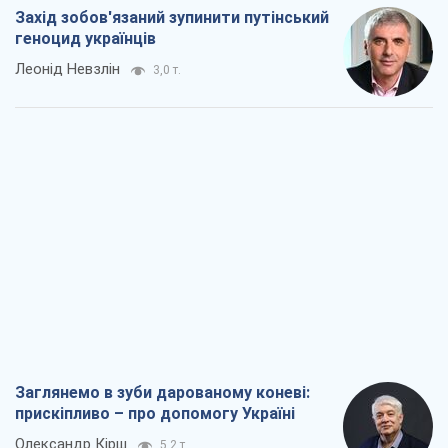
Заглянемо в зуби дарованому коневі:
прискіпливо – про допомогу Україні
Олександр Кірш
5,2 т.
Між жахливою війною і ще гіршим
миром на умовах агресора, або
Безвихідність – теж зброя Росії
Олексій Копитько
4,9 т.
Драбина ескалації війни: до чого нам
треба готуватися
Андрій Шевчишин
5,9 т.