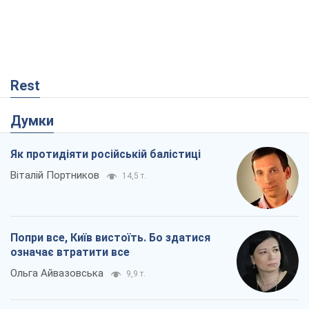
Попри все, Київ вистоїть. Бо здатися
означає втратити все
Ольга Айвазовська
9,9 т.
Захід зобов'язаний зупинити путінський
геноцид українців
Леонід Невзлін
3,0 т.