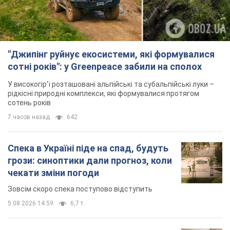
Спека в Україні піде на спад, будуть
грози: синоптики дали прогноз, коли
чекати зміни погоди
Зовсім скоро спека поступово відступить
5.08.2026 14:59
6,7 т.
"Чи, може, я залякана з дитинства?"
Олена Зарецька – про вбивство
бабусі-дисидентки Алли Горської,
критику Дмитра Стуса та втечу в
OBOZ.UA зустрів онуку художниці-дисидентки в
Португалію з 5 дітьми
Лісабоні
5.08.2026 04:00
26,0 т.