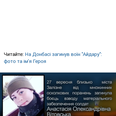
Читайте:
На Донбасі загинув воїн "Айдару":
фото та ім'я Героя