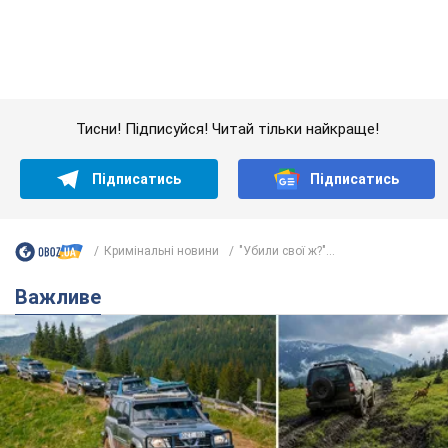
Важливе
"Джипінг руйнує екосистеми, які формувалися
сотні років": у Greenpeace забили на сполох
У високогір'ї розташовані альпійські та субальпійські луки –
рідкісні природні комплекси, які формувалися протягом
сотень років
7 часов назад
642