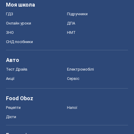
Акції
Сервіс
Food Oboz
Рецепти
Напої
Дієти
Економіка
Ринки та компанії
Макроекономіка
MedOboz
Новини медицини
MAMACLUB
Шоу
Афіша
Плітки
Краса
Мода