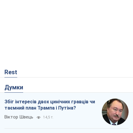
Думки
Збіг інтересів двох цинічних гравців чи
таємний план Трампа і Путіна?
Віктор Швець
14,5 т.
Мінськ готується до функціонування в
умовах масштабної воєнної кризи
Олександр Левченко
18,8 т.
Ні зброї, ні людей: як Лукашенко будує
нову армію
Ігар Тишкевич
15,8 т.