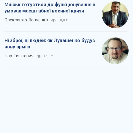
Коли закінчиться війна?
Юрій Хрістензен
11,5 т.
Україна вступила в надзвичайний
економічний стан. Чи є світло вкінці
тунелю?
Вадим Денисенко
9,2 т.