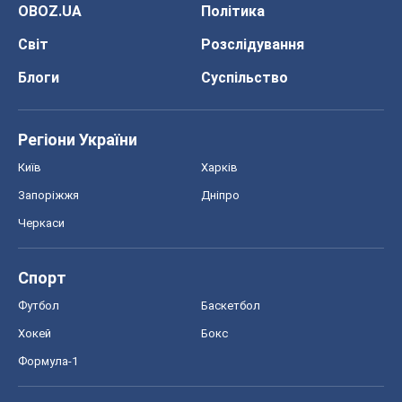
Спорт
Футбол
Баскетбол
Хокей
Бокс
Формула-1
Моя школа
ГДЗ
Підручники
Онлайн уроки
ДПА
ЗНО
НМТ
СНД посібники
Авто
Тест Драйв
Електромобілі