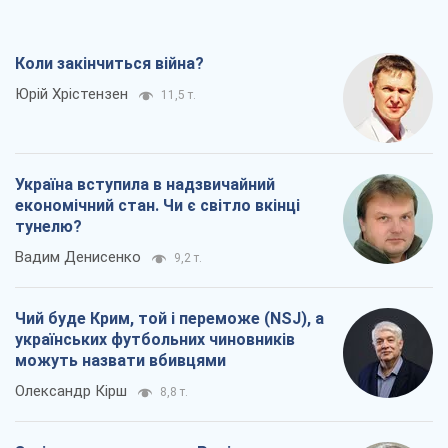
Чий буде Крим, той і переможе (NSJ), а
українських футбольних чиновників
можуть назвати вбивцями
Олександр Кірш
8,8 т.
Захід проспав загрозу: Росія може
перевірити НАТО війною
Леонід Невзлін
9,3 т.
Всі думки