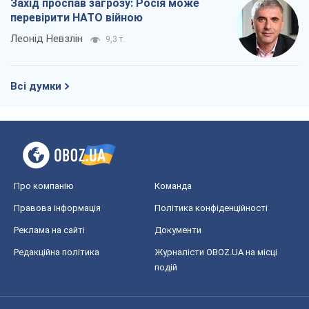
Про компанію
Команда
Правова інформація
Політика конфіденційності
Реклама на сайті
Документи
Редакційна політика
Журналісти OBOZ.UA на місці
подій
OBOZ.UA
Політика
Світ
Розслідування
Блоги
Суспільство
Регіони України
Київ
Харків
Запоріжжя
Дніпро
Черкаси