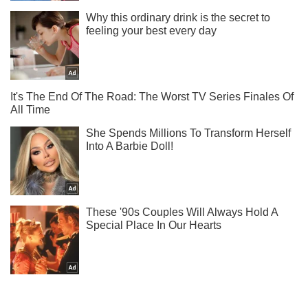
Ти ще не читаєш наш Telegram? А даремно! Підписуйся