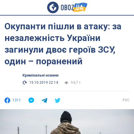
Окупанти пішли в атаку: за
незалежність України
загинули двоє героїв ЗСУ,
один – поранений
Кримінальні новини
15.10.2019 22:14
54,7 т.
1311
РУС