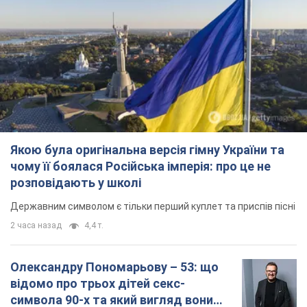
розповідають у школі
Державним символом є тільки перший куплет та приспів пісні
2 часа назад
4,4 т.
Олександру Пономарьову – 53: що
відомо про трьох дітей секс-
символа 90-х та який вигляд вони
мають
За розвитком кар'єри артист не забував про
особисте щастя
7 часов назад
7,1 т.
У ПриватБанку розповіли, чи дійсні
долари 1996 року: чи приймають
обмінники та банки такі купюри
Що робити, якщо банки та обмінні пункти не
приймають старі долари
8 часов назад
62,0 т.