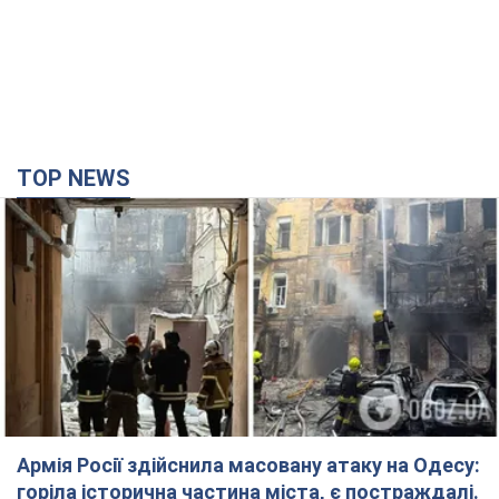
Армія Росії здійснила масовану атаку на Одесу:
горіла історична частина міста, є постраждалі.
Фото та відео
Для терору ворог застосував ракети та дрони
13 минут назад
31,5 т.
Нардепи взяли гроші з бюджету на оренду
елітних квартир у Києві: хто з парламентарів
просив кошти та де поселився
Як працює особлива соціальна гарантія та хто нею
користується