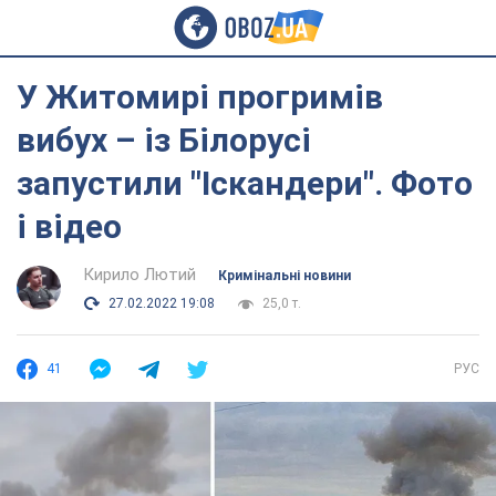
У Житомирі прогримів
вибух – із Білорусі
запустили "Іскандери". Фото
і відео
Кирило Лютий
Кримінальні новини
27.02.2022 19:08
25,0 т.
41
РУС