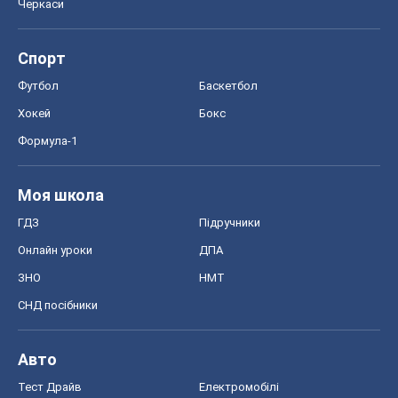
Онлайн уроки
ДПА
ЗНО
НМТ
СНД посібники
Авто
Тест Драйв
Електромобілі
Акції
Сервіс
Food Oboz
Рецепти
Напої
Дієти
Економіка
Ринки та компанії
Макроекономіка