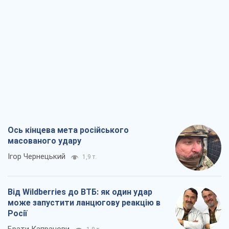
Ігор Чернецький
1,9 т.
Від Wildberries до ВТБ: як один удар
може запустити ланцюгову реакцію в
Росії
Брати Капранови
1,8 т.
Податкові перевірки після 1 серпня 2026
року: як горизонт контролю
скорочується з 6,5 до 3 років
Вікторія Карпова
2,2 т.
В США батьки через суд звинувачують
TikTok у смерті своїх дітей, або Атака
КНР на молодь
Олександр Кірш
1,3 т.