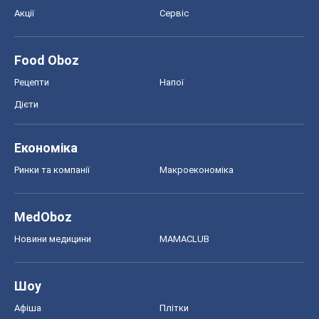
MedOboz
Новини медицини
MAMACLUB
Шоу
Афіша
Плітки
Краса
Мода
Жіночий журнал