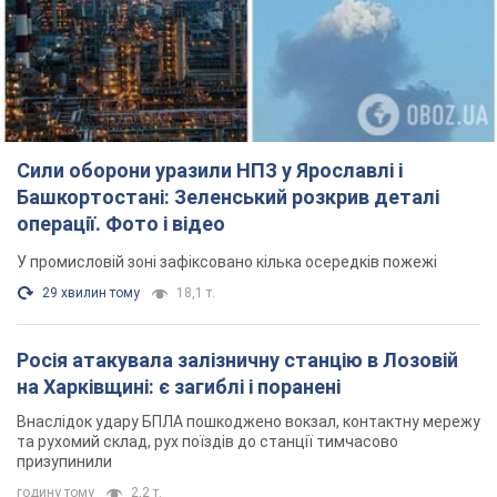
Росія атакувала залізничну станцію в Лозовій
на Харківщині: є загиблі і поранені
Внаслідок удару БПЛА пошкоджено вокзал, контактну мережу
та рухомий склад, рух поїздів до станції тимчасово
призупинили
годину тому
2,2 т.
ВАКС обрав запобіжний захід експосолці
України у США Стефанішиній: що відомо про
справу
Суд не повністю задовольнив клопотання прокуратури
годину тому
6,0 т.