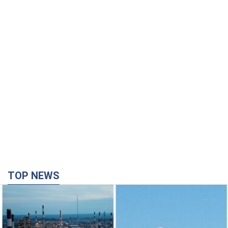
TOP NEWS
Сили оборони уразили НПЗ у Ярославлі і
Башкортостані: Зеленський розкрив деталі
операції. Фото і відео
У промисловій зоні зафіксовано кілька осередків пожежі
29 хвилин тому
18,1 т.