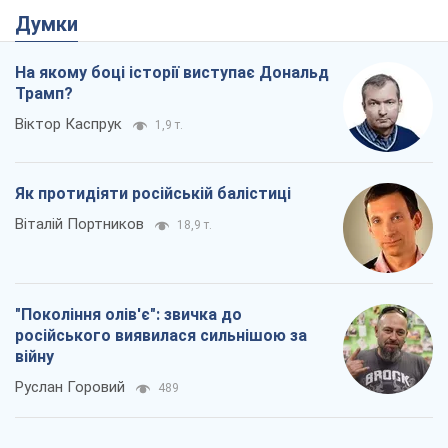
"Покоління олів'є": звичка до
російського виявилася сильнішою за
війну
Руслан Горовий
489
Ось кінцева мета російського
масованого удару