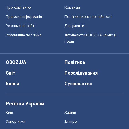
Блоги
Суспільство
Регіони України
Київ
Харків
Запоріжжя
Дніпро
Черкаси
Спорт
Футбол
Баскетбол
Хокей
Бокс
Формула-1
Моя школа
ГДЗ
Підручники