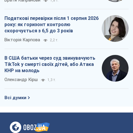
Всі думки
Про компанію
Команда
Правова інформація
Політика конфіденційності
Реклама на сайті
Документи
Редакційна політика
Журналісти OBOZ.UA на місці
подій
OBOZ.UA
Політика
Світ
Розслідування