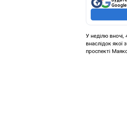
Google
У неділю вночі, 
внаслідок якої 
проспекті Маяк