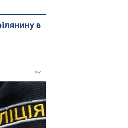
ілянину в
РУС