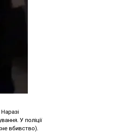
 Наразі
ання. У поліції
сне вбивство).