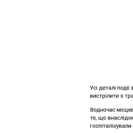
Усі деталі поді
вистрілити з тр
Водночас місцев
те, що внаслідо
госпіталізували