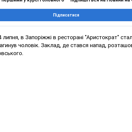
Підписатися
4 липня, в Запоріжжі в ресторані "Аристократ" ста
загинув чоловік. Заклад, де стався напад, розташо
овського.