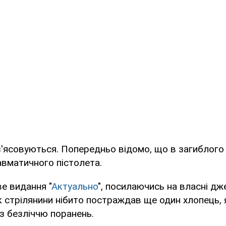
ї з'ясовуються. Попередньо відомо, що в загиблого
авматичного пістолета.
е видання "
Актуально
", посилаючись на власні дж
к стрілянини нібито постраждав ще один хлопець, 
 з безліччю поранень.