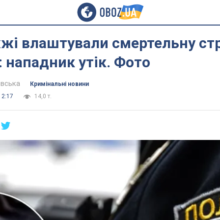
жі влаштували смертельну стр
: нападник утік. Фото
евська
Кримінальні новини
12:17
14,0 т.