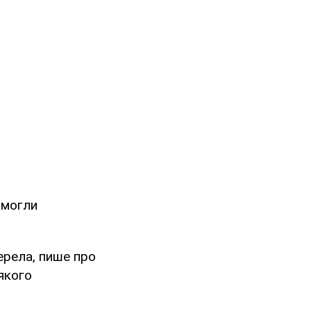
 могли
ерела, пише про
якого