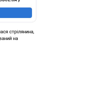
лася стрілянина,
ваний на