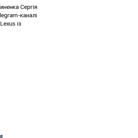
иненка Сергія
legram-каналі
Lexus із