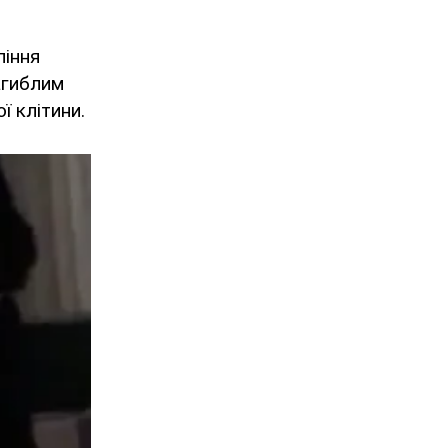
ління
Загиблим
ї клітини.