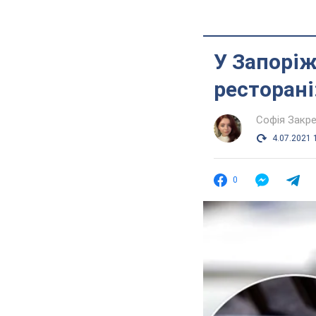
У Запоріж
ресторані
Софія Закр
4.07.2021 
0