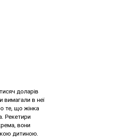
тисяч доларів
и вимагали в неї
ро те, що жінка
а. Рекетири
крема, вони
нькою дитиною.