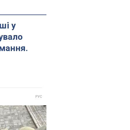
ші у
увало
имання.
РУС