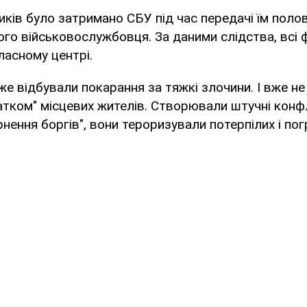
ків було затримано СБУ під час передачі їм полов
го військовослужбовця. За даними слідства, всі 
асному центрі.
же відбували покарання за тяжкі злочини. І вже н
тком" місцевих жителів. Створювали штучні конфл
нення боргів", вони тероризували потерпілих і пог