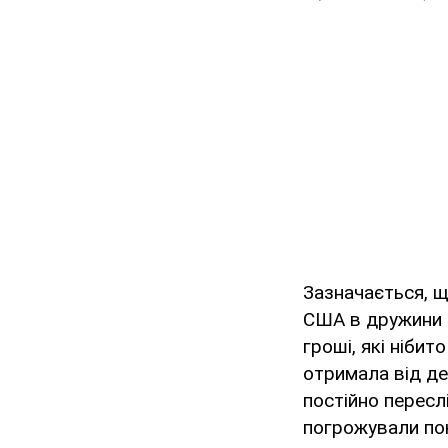
Зазначається, 
США в дружини о
гроші, які нібит
отримала від де
постійно пересл
погрожували пок