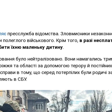
ляє
пресслужба відомства. Зловмисники незаконн
 полеглого військового. Крім того,
в разі неспла
бити їхню маленьку дитину
.
овання було нейтралізовано. Вони намагались три
іжжя та області за допомогою терору й постійних
справи в тому, що серед потерпілих були родичі за
ляють в СБУ.