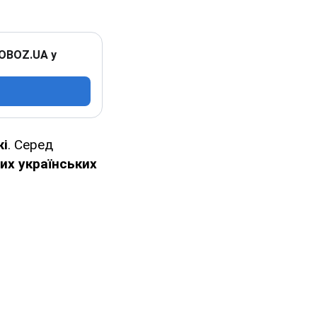
 OBOZ.UA у
жі
. Серед
их українських