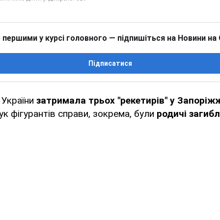
 першими у курсі головного — підпишіться на Новини на
Підписатися
 України
затримала трьох "рекетирів" у Запоріж
рук фігурантів справи, зокрема, були
родичі загибл