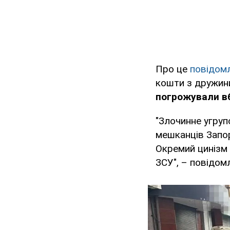
Про це
повідом
кошти з дружини
погрожували в
"Злочинне угруп
мешканців Запор
Окремий цинізм 
ЗСУ", – повідом