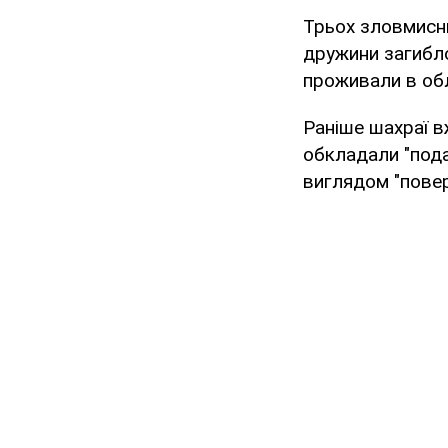
Трьох зловмисни
дружини загибло
проживали в обл
Раніше шахраї в
обкладали "пода
виглядом "повер