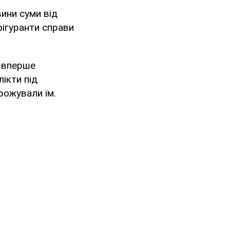
ини суми від
фігуранти справи
е вперше
ікти під
рожували їм.