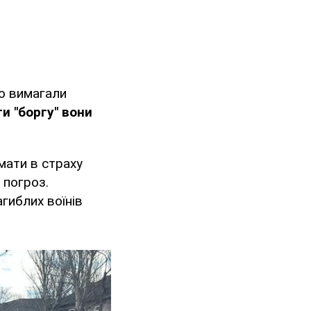
о вимагали
ти "боргу" вони
мати в страху
 погроз.
гиблих воїнів