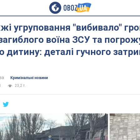
жі угруповання "вибивало" гро
агиблого воїна ЗСУ та погрож
ю дитину: деталі гучного затр
ва
Кримінальні новини
1
23,2 т.