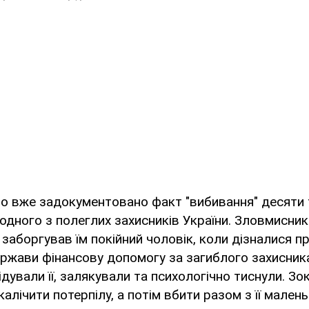
що вже задокументовано факт "вибивання" десяти 
дного з полеглих захисників України. Зловмисник
о заборгував їм покійний чоловік, коли дізналися п
ржави фінансову допомогу за загиблого захисник
ідували її, залякували та психологічно тиснули. Зо
алічити потерпілу, а потім вбити разом з її мале