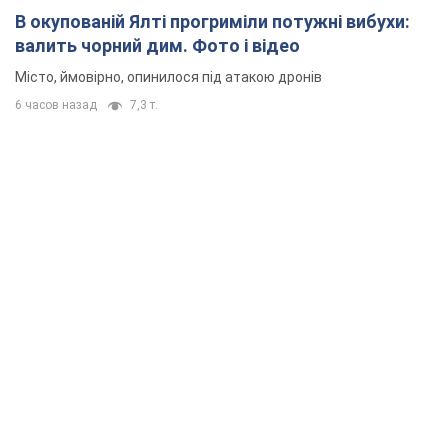
В окупованій Ялті прогриміли потужні вибухи:
валить чорний дим. Фото і відео
Місто, ймовірно, опинилося під атакою дронів
6 часов назад
7,3 т.