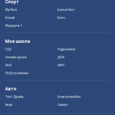
Спорт
Футбол
Баскетбол
Хокей
Бокс
Формула-1
Моя школа
ГДЗ
Підручники
Онлайн уроки
ДПА
ЗНО
НМТ
СНД посібники
Авто
Тест Драйв
Електромобілі
Акції
Сервіс