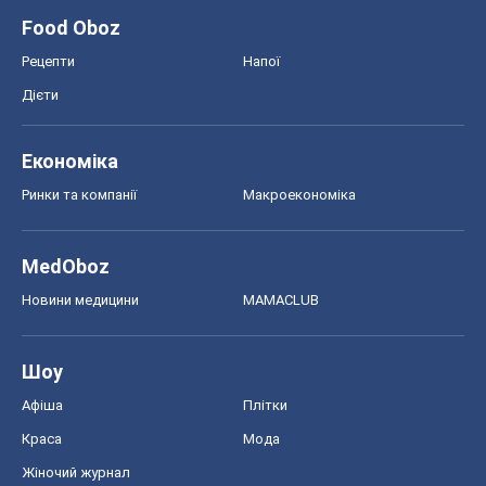
Food Oboz
Рецепти
Напої
Дієти
Економіка
Ринки та компанії
Макроекономіка
MedOboz
Новини медицини
MAMACLUB
Шоу
Афіша
Плітки
Краса
Мода
Жіночий журнал