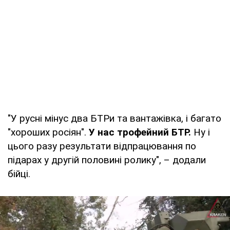
"У русні мінус два БТРи та вантажівка, і багато
"хороших росіян".
У нас трофейний БТР.
Ну і
цього разу результати відпрацювання по
підарах у другій половині ролику", – додали
бійці.