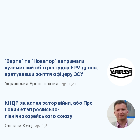
"Варта" та "Новатор" витримали
кулеметний обстріл і удар FPV-дрона,
врятувавши життя офіцеру ЗСУ
Українська Бронетехніка
1,2 т.
КНДР як каталізатор війни, або Про
новий етап російсько-
північнокорейського союзу
Олексій Кущ
1,5 т.