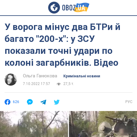
У ворога мінус два БТРи й
багато "200-х": у ЗСУ
показали точні удари по
колоні загарбників. Відео
Ольга Ганюкова
Кримінальні новини
7.10.2022 17:57
27,5 т.
626
РУС