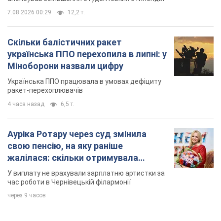
7.08.2026 00:29
12,2 т.
Скільки балістичних ракет
українська ППО перехопила в липні: у
Міноборони назвали цифру
Українська ППО працювала в умовах дефіциту
ракет-перехоплювачів
4 часа назад
6,5 т.
Ауріка Ротару через суд змінила
свою пенсію, на яку раніше
жалілася: скільки отримувала
співачка
У виплату не врахували зарплатню артистки за
час роботи в Чернівецькій філармонії
через 9 часов