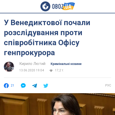
У Венедиктової почали
розслідування проти
співробітника Офісу
генпрокурора
Кирило Лютий
Кримінальні новини
13.06.2020 19:04
17,2 т.
21
РУС