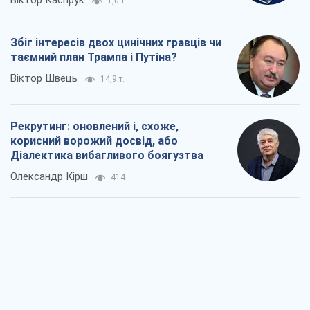
1,0 т.
Збіг інтересів двох цинічних гравців чи
таємний план Трампа і Путіна?
Віктор Швець
14,9 т.
Рекрутинг: оновлений і, схоже,
корисний ворожий досвід, або
Діалектика вибагливого боягузтва
Олександр Кірш
414