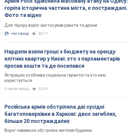
Армія Росії здійснила масовану атаку на Одесу:
горіла історична частина міста, є постраждалі.
Фото та відео
Для терору ворог застосував ракети та дрони
час назад
46,7 т.
Нардепи взяли гроші з бюджету на оренду
елітних квартир у Києві: хто з парламентарів
просив кошти та де поселився
Як працює особлива соціальна гарантія та хто нею
користується
5 часов назад
52,0 т.
Російська армія обстріляла дві сусідні
багатоповерхівки в Харкові: двоє загиблих,
більше 20 постраждалих
Ворог навмисно обстрілює житлові будинки