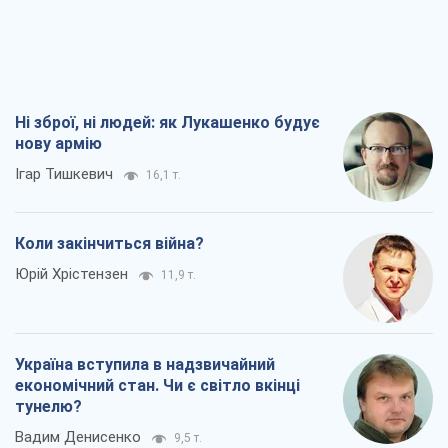
Ні зброї, ні людей: як Лукашенко будує
нову армію
Ігар Тишкевич
16,1 т.
Коли закінчиться війна?
Юрій Хрістензен
11,9 т.
Україна вступила в надзвичайний
економічний стан. Чи є світло вкінці
тунелю?
Вадим Денисенко
9,5 т.