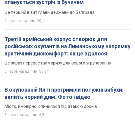
планується зустріч із Вучичем
Це перший візит глави держави до Бєлграда
2 часа назад
20,1 т.
Третій армійський корпус створює для
російських окупантів на Лиманському напрямку
критичний дискомфорт: як це вдалося
Це зараз переростає у кризу для всього угруповання
5 часов назад
50,8 т.
В окупованій Ялті прогриміли потужні вибухи:
валить чорний дим. Фото і відео
Місто, ймовірно, опинилося під атакою дронів
8 часов назад
8,5 т.