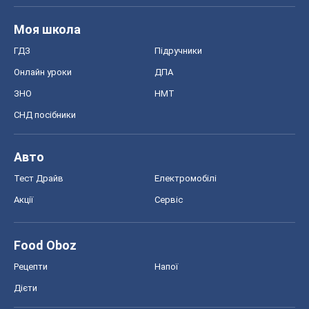
Моя школа
ГДЗ
Підручники
Онлайн уроки
ДПА
ЗНО
НМТ
СНД посібники
Авто
Тест Драйв
Електромобілі
Акції
Сервіс
Food Oboz
Рецепти
Напої
Дієти