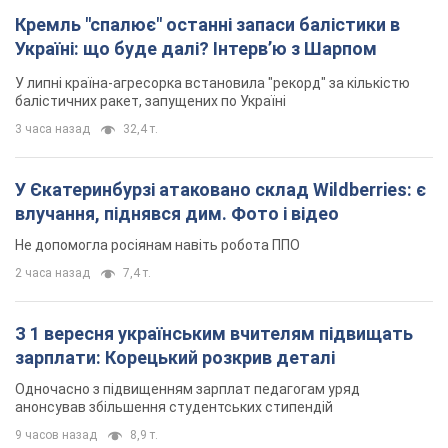
Кремль "спалює" останні запаси балістики в
Україні: що буде далі? Інтерв’ю з Шарпом
У липні країна-агресорка встановила "рекорд" за кількістю
балістичних ракет, запущених по Україні
3 часа назад
32,4 т.
У Єкатеринбурзі атаковано склад Wildberries: є
влучання, піднявся дим. Фото і відео
Не допомогла росіянам навіть робота ППО
2 часа назад
7,4 т.
З 1 вересня українським вчителям підвищать
зарплати: Корецький розкрив деталі
Одночасно з підвищенням зарплат педагогам уряд
анонсував збільшення студентських стипендій
9 часов назад
8,9 т.