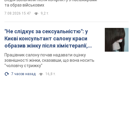
та образ військових
7.08.2026 15:47
9,2 т.
"Не слідкує за сексуальністю": у
Києві консультант салону краси
образив жінку після хімієтерапії,
розгорівся скандал. Фото
Працівник салону почав надавати оцінку
зовнішності жінки, сказавши, що вона носить
"чоловічу стрижку"
7 часов назад
16,8 т.