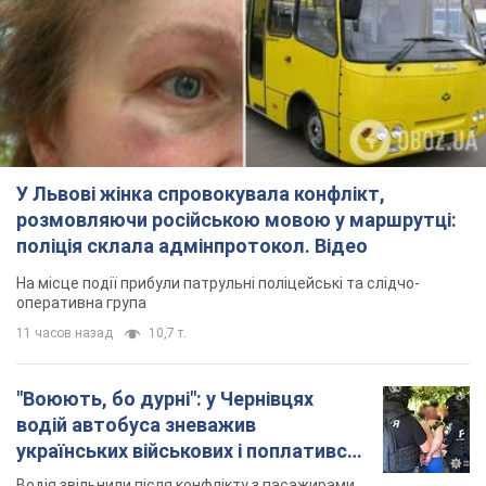
У Львові жінка спровокувала конфлікт,
розмовляючи російською мовою у маршрутці:
поліція склала адмінпротокол. Відео
На місце події прибули патрульні поліцейські та слідчо-
оперативна група
11 часов назад
10,7 т.
"Воюють, бо дурні": у Чернівцях
водій автобуса зневажив
українських військових і поплатився.
Відео
Водія звільнили після конфлікту з пасажирами