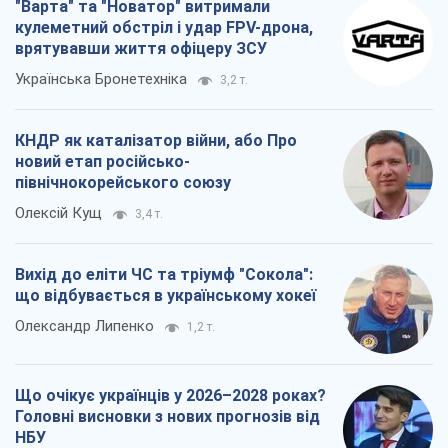
"Варта" та "Новатор" витримали
кулеметний обстріл і удар FPV-дрона,
врятувавши життя офіцеру ЗСУ
Українська Бронетехніка
3,2 т.
КНДР як каталізатор війни, або Про
новий етап російсько-
північнокорейського союзу
Олексій Кущ
3,4 т.
Вихід до еліти ЧС та тріумф "Сокола":
що відбувається в українському хокеї
Олександр Липенко
1,2 т.
Що очікує українців у 2026–2028 роках?
Головні висновки з нових прогнозів від
НБУ