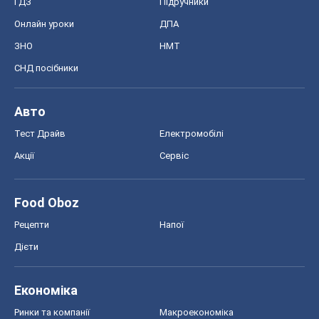
ГДЗ
Підручники
Онлайн уроки
ДПА
ЗНО
НМТ
СНД посібники
Авто
Тест Драйв
Електромобілі
Акції
Сервіс
Food Oboz
Рецепти
Напої
Дієти
Економіка
Ринки та компанії
Макроекономіка