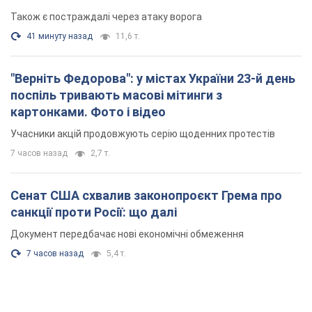
Також є постраждалі через атаку ворога
41 минуту назад
11,6 т.
"Верніть Федорова": у містах України 23-й день
поспіль тривають масові мітинги з
картонками. Фото і відео
Учасники акцій продовжують серію щоденних протестів
7 часов назад
2,7 т.
Сенат США схвалив законопроєкт Грема про
санкції проти Росії: що далі
Документ передбачає нові економічні обмеження
7 часов назад
5,4 т.