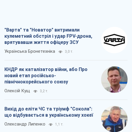
"Варта" та "Новатор" витримали
кулеметний обстріл і удар FPV-дрона,
врятувавши життя офіцеру ЗСУ
Українська Бронетехніка
3,0 т.
КНДР як каталізатор війни, або Про
новий етап російсько-
північнокорейського союзу
Олексій Кущ
3,2 т.
Вихід до еліти ЧС та тріумф "Сокола":
що відбувається в українському хокеї
Олександр Липенко
1,1 т.