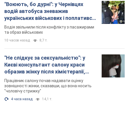
"Воюють, бо дурні": у Чернівцях
водій автобуса зневажив
українських військових і поплатився.
Відео
Водія звільнили після конфлікту з пасажирами
та образ військових
10 часов назад
8,7 т.
"Не слідкує за сексуальністю": у
Києві консультант салону краси
образив жінку після хімієтерапії,
розгорівся скандал. Фото
Працівник салону почав надавати оцінку
зовнішності жінки, сказавши, що вона носить
"чоловічу стрижку"
4 часа назад
14,1 т.