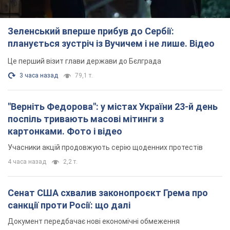
Зеленський вперше прибув до Сербії:
планується зустріч із Вучичем і не лише. Відео
Це перший візит глави держави до Бєлграда
3 часа назад
79,1 т.
"Верніть Федорова": у містах України 23-й день
поспіль тривають масові мітинги з
картонками. Фото і відео
Учасники акцій продовжують серію щоденних протестів
4 часа назад
2,2 т.
Сенат США схвалив законопроєкт Грема про
санкції проти Росії: що далі
Документ передбачає нові економічні обмеження