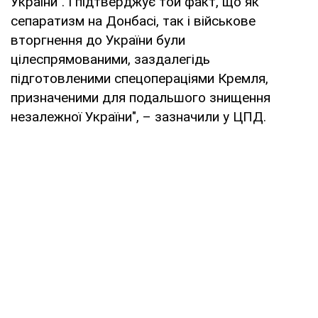
України". І підтверджує той факт, що як
сепаратизм на Донбасі, так і військове
вторгнення до України були
цілеспрямованими, заздалегідь
підготовленими спецопераціями Кремля,
призначеними для подальшого знищення
незалежної України", – зазначили у ЦПД.