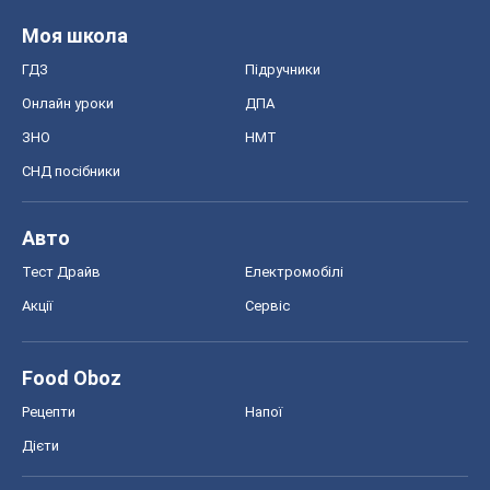
Моя школа
ГДЗ
Підручники
Онлайн уроки
ДПА
ЗНО
НМТ
СНД посібники
Авто
Тест Драйв
Електромобілі
Акції
Сервіс
Food Oboz
Рецепти
Напої
Дієти