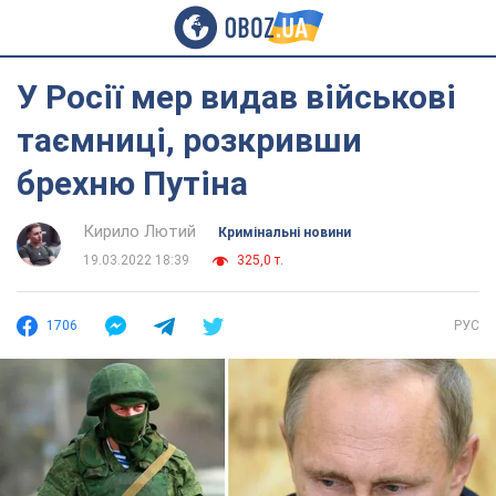
У Росії мер видав військові
таємниці, розкривши
брехню Путіна
Кирило Лютий
Кримінальні новини
19.03.2022 18:39
325,0 т.
1706
РУС