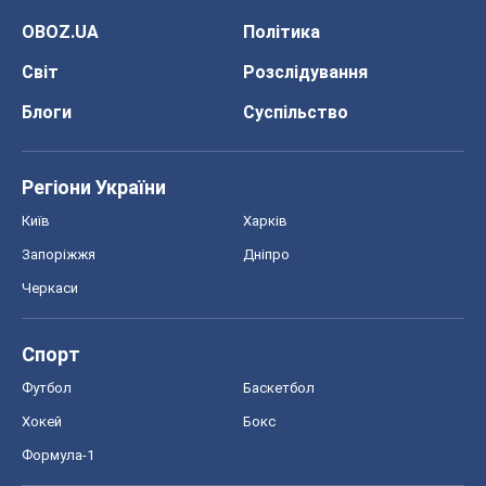
OBOZ.UA
Політика
Світ
Розслідування
Блоги
Суспільство
Регіони України
Київ
Харків
Запоріжжя
Дніпро
Черкаси
Спорт
Футбол
Баскетбол
Хокей
Бокс
Формула-1