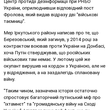
Центр протидії дезінформації при РНБО
України, оприлюднивши відповідний пост
Фролова, який видав відразу дві "військові
таємниці".
Мер Іркутського району написав про те, що
Березовський, який загинув, у 2014 році за
контрактом воював проти України на Донбасі,
хоча Путін стверджував, що російських
військових там немає. У лютому цей же
окупант вирушив на кордон з Україною, але не
у відрядження, а на заздалегідь сплановану
війну.
"Таким чином, зазначена історія остаточно
спростовує багаторічний путінський міф про
"іхтамнєт" та "громадянську війну на Сході