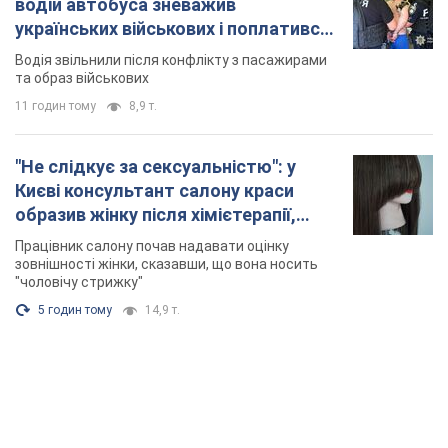
водій автобуса зневажив
українських військових і поплатився.
Відео
Водія звільнили після конфлікту з пасажирами
та образ військових
11 годин тому
8,9 т.
"Не слідкує за сексуальністю": у
Києві консультант салону краси
образив жінку після хімієтерапії,
розгорівся скандал. Фото
Працівник салону почав надавати оцінку
зовнішності жінки, сказавши, що вона носить
"чоловічу стрижку"
5 годин тому
14,9 т.