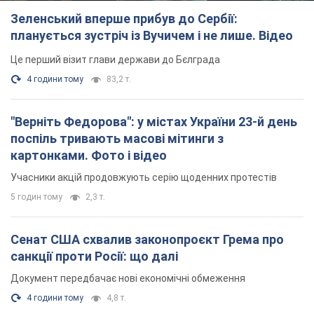
Зеленський вперше прибув до Сербії:
планується зустріч із Вучичем і не лише. Відео
Це перший візит глави держави до Бєлграда
4 години тому
83,2 т.
"Верніть Федорова": у містах України 23-й день
поспіль тривають масові мітинги з
картонками. Фото і відео
Учасники акцій продовжують серію щоденних протестів
5 годин тому
2,3 т.
Сенат США схвалив законопроєкт Грема про
санкції проти Росії: що далі
Документ передбачає нові економічні обмеження
4 години тому
4,8 т.