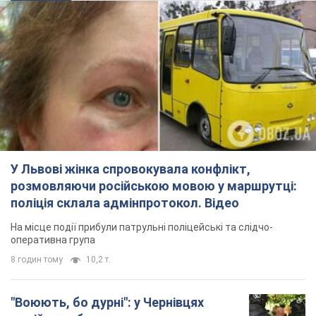
У Львові жінка спровокувала конфлікт,
розмовляючи російською мовою у маршрутці:
поліція склала адмінпротокол. Відео
На місце події прибули патрульні поліцейські та слідчо-
оперативна група
8 годин тому
10,2 т.
"Воюють, бо дурні": у Чернівцях