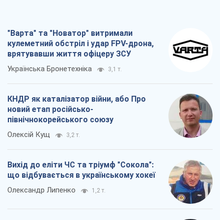
"Варта" та "Новатор" витримали
кулеметний обстріл і удар FPV-дрона,
врятувавши життя офіцеру ЗСУ
Українська Бронетехніка
3,1 т.
КНДР як каталізатор війни, або Про
новий етап російсько-
північнокорейського союзу
Олексій Кущ
3,2 т.
Вихід до еліти ЧС та тріумф "Сокола":
що відбувається в українському хокеї
Олександр Липенко
1,2 т.