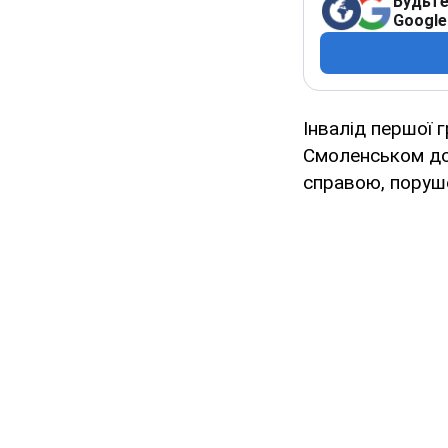
Будьте
Google
Інвалід першої 
Смоленськом до
справою, поруше