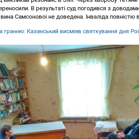
реносили. В результаті суд погодився з доводами
вина Самсонової не доведена. Інваліда повністю 
а гранню: Казанський висміяв святкування дня Рос