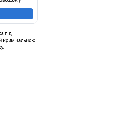
 OBOZ.UA у
а під
ої кримінальною
у.