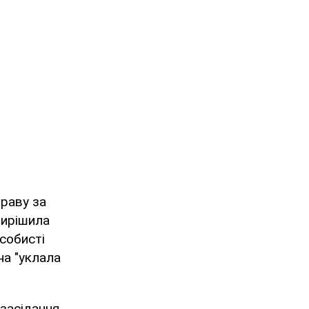
праву за
вирішила
собисті
на "уклала
засідання