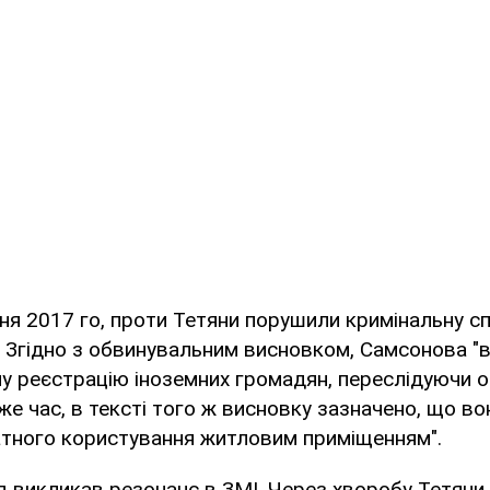
ічня 2017 го, проти Тетяни порушили кримінальну с
 Згідно з обвинувальним висновком, Самсонова "
у реєстрацію іноземних громадян, переслідуючи о
 же час, в тексті того ж висновку зазначено, що во
атного користування житловим приміщенням".
 викликав резонанс в ЗМІ. Через хворобу Тетяни 