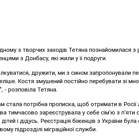
одному з творчих заходів Тетяна познайомилася з
нцями з Донбасу, які жили у її подруги.
ілкуватися, дружити, ми з сином запропонували п
еліше. Костя змушений постійно перебувати зі мно
, - розповіла Тетяна.
 стала потрібна прописка, щоб отримати в Росії 
ва тимчасово зареєструвала у себе сім'ю з п'яти о
дітей і дідусь. Реєстрація біженців з України бул
вому підрозділі міграційної служби.