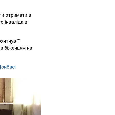
гли отримати в
о інваліда в
хитнув її
ла біженцям на
Донбасі