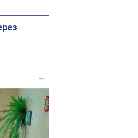
ерез
РУС