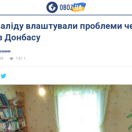
нваліду влаштували проблеми ч
з Донбасу
новини
58
14,1 т.