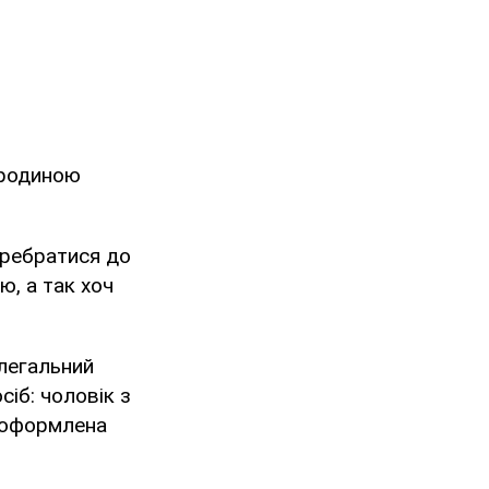
 родиною
еребратися до
ю, а так хоч
легальний
сіб: чоловік з
а оформлена