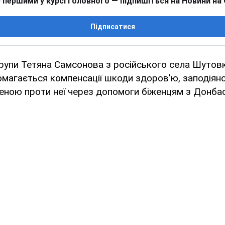
 першими у курсі головного — підпишіться на Новини на
Підписатися
групи Тетяна Самсонова з російського села Шутовк
магається компенсації шкоди здоров'ю, заподіян
ною проти неї через допомоги біженцям з Донбас