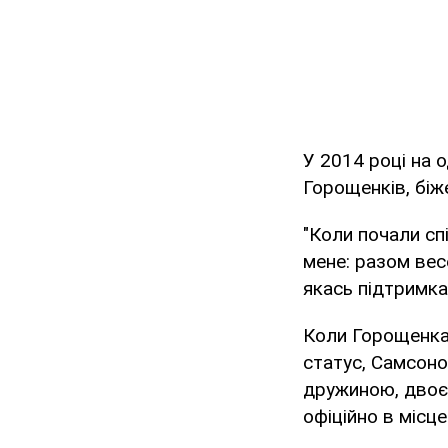
У 2014 році на 
Горощенків, біже
"Коли почали сп
мене: разом вес
якась підтримка"
Коли Горощенкам
статус, Самсоно
дружиною, двоє 
офіційно в місце