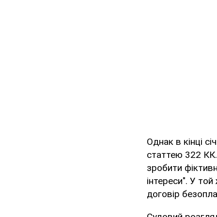
Однак в кінці с
статтею 322 КК.
зробити фіктивн
інтереси". У той
договір безопл
Судовий розгляд