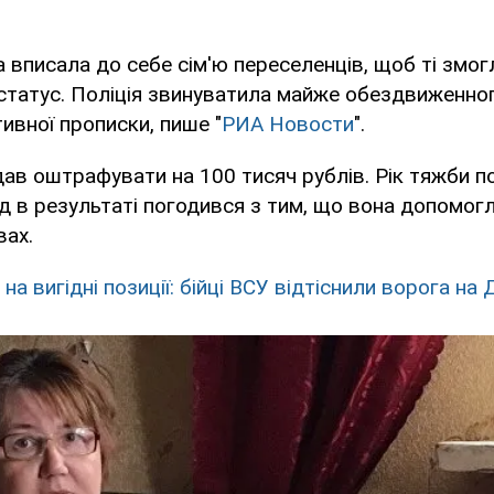
а вписала до себе сім'ю переселенців, щоб ті змо
 статус. Поліція звинуватила майже обездвиженног
ивної прописки, пише "
РИА Новости
".
в оштрафувати на 100 тисяч рублів. Рік тяжби по
уд в результаті погодився з тим, що вона допомог
вах.
на вигідні позиції: бійці ВСУ відтіснили ворога на 