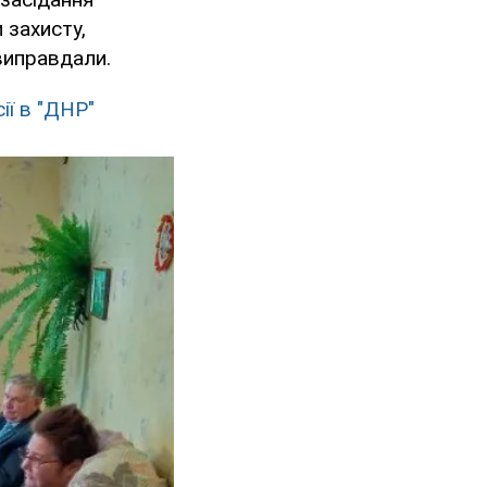
 захисту,
виправдали.
ії в "ДНР"