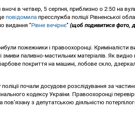
вночі в четвер, 5 серпня, приблизно о 2:50 на вул
це
повідомила
пресслужба поліції Рівненської облас
о видання "
Рівне вечірнє
"
(щоб подивитися фото, 
прибули пожежники і правоохоронці. Криміналісти 
і змиви паливно-мастильних матеріалів. Як видно 
арбове покриття на машині, лобове скло, дзеркал
 поліції почали досудове розслідування за части
інального кодексу України. Правоохоронці перевірят
а пов'язану з депутатською діяльністю потерпілог