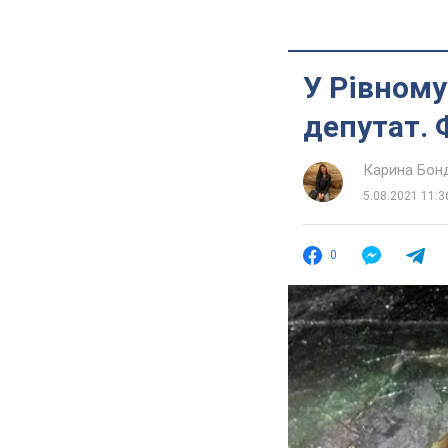
У Рівному
депутат. 
Карина Бон
5.08.2021 11:3
0