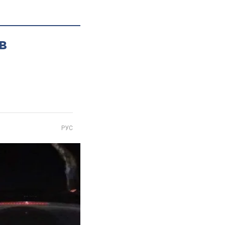
в
РУС