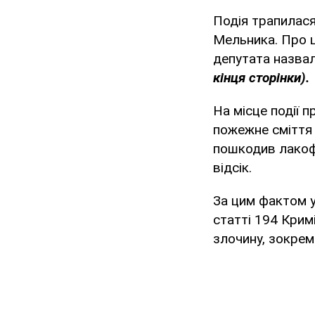
Подія трапилася 
Мельника. Про 
депутата назвал
кінця сторінки).
На місце події 
пожежне сміття 
пошкодив лакоф
відсік.
За цим фактом у
статті 194 Крим
злочину, зокрем