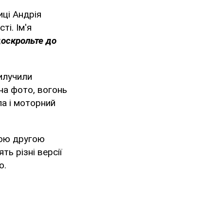
иці Андрія
ті. Ім'я
доскрольте до
вилучили
на фото, вогонь
а і моторний
ною другою
ь різні версії
о.