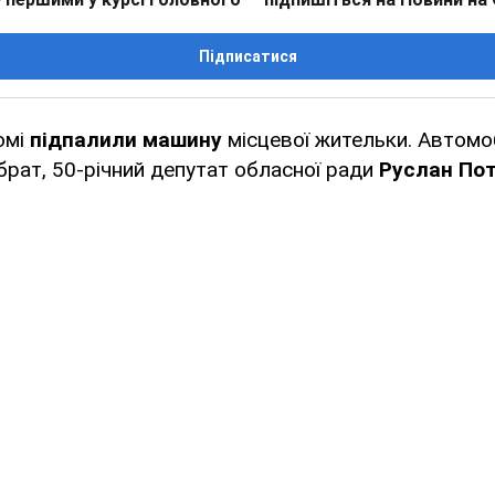
Підписатися
омі
підпалили машину
місцевої жительки. Автом
 брат, 50-річний депутат обласної ради
Руслан Пот