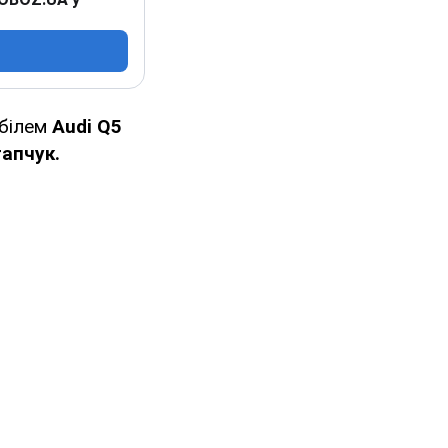
обілем
Audi Q5
апчук.