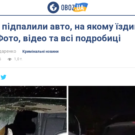
 підпалили авто, на якому їзди
Фото, відео та всі подробиці
даренко
Кримінальні новини
6
1,0 т.