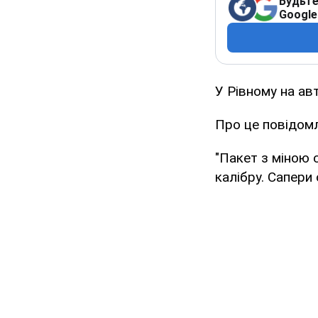
Будьте
Google
У Рівному на ав
Про це повідомл
"Пакет з міною 
калібру. Сапери