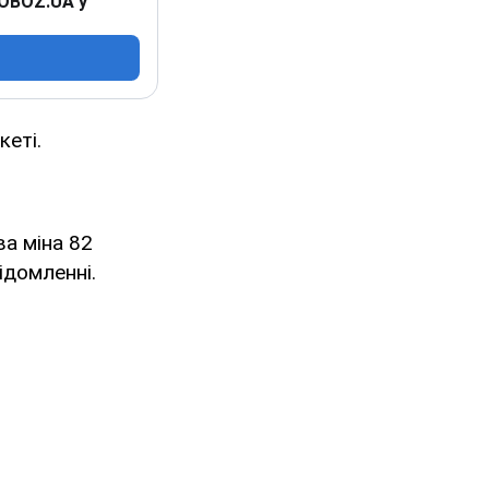
 OBOZ.UA у
кеті.
ва міна 82
ідомленні.