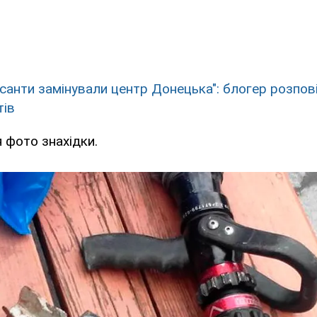
санти замінували центр Донецька": блогер розпов
тів
 фото знахідки.