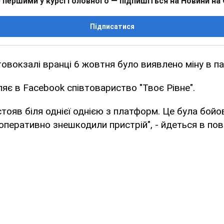
 першими у курсі головного — підпишіться на Новини на
Підписатися
товокзалі вранці 6 жовтня було виявлено міну в па
яє в Facebook співтовариство "Твоє Рівне".
стояв біля однієї однією з платформ. Це була бойо
 оперативно знешкодили пристрій", - йдеться в пов