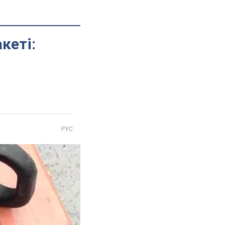
кеті:
РУС