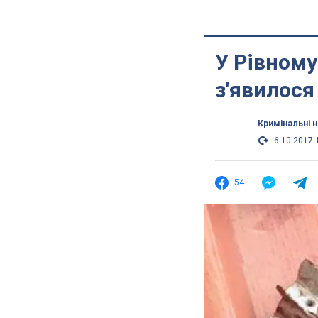
У Рівному
з'явилося
Кримінальні 
6.10.2017 
54