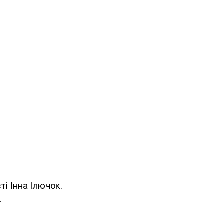
і Інна Ілючок.
.