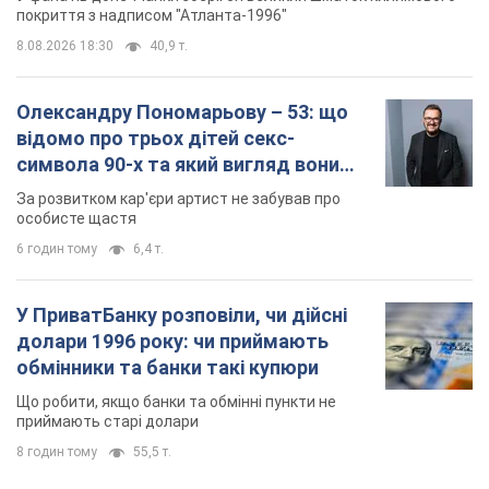
покриття з надписом "Атланта-1996"
8.08.2026 18:30
40,9 т.
Олександру Пономарьову – 53: що
відомо про трьох дітей секс-
символа 90-х та який вигляд вони
мають
За розвитком кар'єри артист не забував про
особисте щастя
6 годин тому
6,4 т.
У ПриватБанку розповіли, чи дійсні
долари 1996 року: чи приймають
обмінники та банки такі купюри
Що робити, якщо банки та обмінні пункти не
приймають старі долари
8 годин тому
55,5 т.