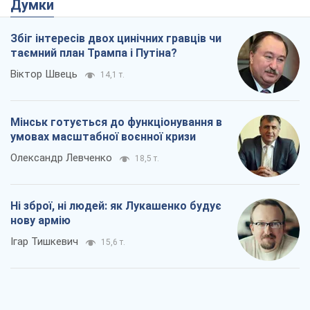
Думки
Збіг інтересів двох цинічних гравців чи
таємний план Трампа і Путіна?
Віктор Швець
14,1 т.
Мінськ готується до функціонування в
умовах масштабної воєнної кризи
Олександр Левченко
18,5 т.
Ні зброї, ні людей: як Лукашенко будує
нову армію
Ігар Тишкевич
15,6 т.