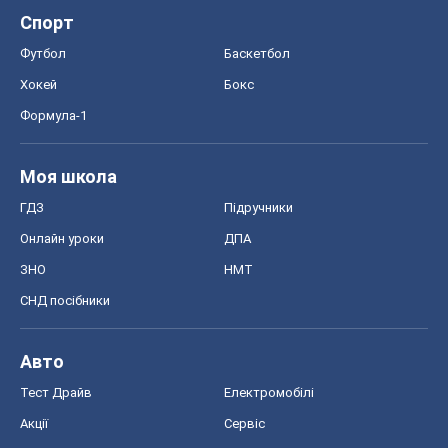
Спорт
Футбол
Баскетбол
Хокей
Бокс
Формула-1
Моя школа
ГДЗ
Підручники
Онлайн уроки
ДПА
ЗНО
НМТ
СНД посібники
Авто
Тест Драйв
Електромобілі
Акції
Сервіс