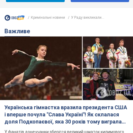
Кримінальні новини
У Раду викликали...
Важливе
Українська гімнастка вразила президента США
і вперше почула "Слава Україні"! Як склалася
доля Подкопаєвої, яка 30 років тому виграла
"золото" Олімпіади
У фанатів донеччанки зберігся великий шматок килимового