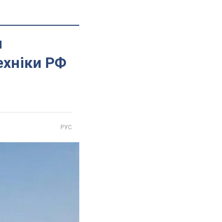
и
ехніки РФ
РУС