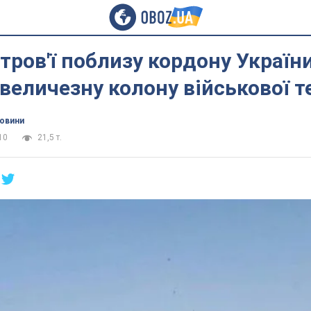
тров'ї поблизу кордону Україн
величезну колону військової т
новини
10
21,5 т.