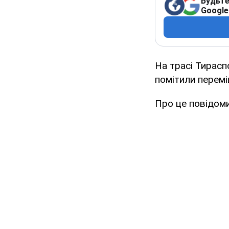
Будьте
Google
На трасі Тирасп
помітили перемі
Про це повідоми