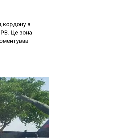
д кордону з
ГРВ. Це зона
коментував