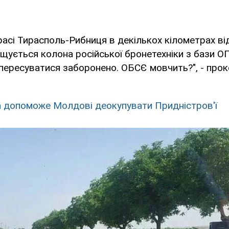
расі Тирасполь-Рибниця в декількох кілометрах ві
щується колона російської бронетехніки з бази О
 пересуватися заборонено. ОБСЄ мовчить?", - про
а допоможе Молдові деокупувати Придністров'ї