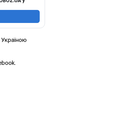
 OBOZ.UA у
з Україною
ebook.