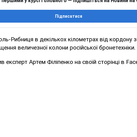
 першими у курсі головного — підпишіться на Новини на
Підписатися
оль-Рибниця в декількох кілометрах від кордону 
щення величезної колони російської бронетехніки.
в експерт Артем Філіпенко на своїй сторінці в Fac