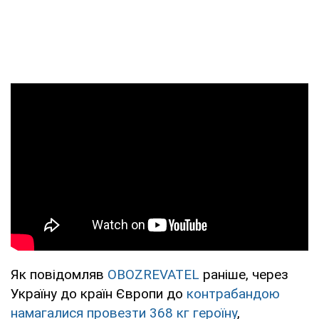
Як повідомляв
OBOZREVATEL
раніше, через
Україну до країн Європи до
контрабандою
намагалися провезти 368 кг героїну
,