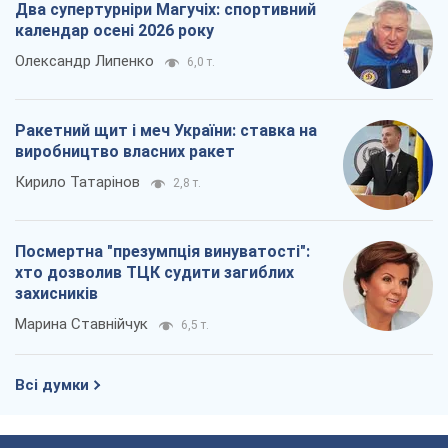
хто дозволив ТЦК судити загиблих
захисників
Марина Ставнійчук
6,5 т.
Всі думки
Про компанію
Команда
Правова інформація
Політика конфіденційності
Реклама на сайті
Документи
Редакційна політика
Журналісти OBOZ.UA на місці
подій