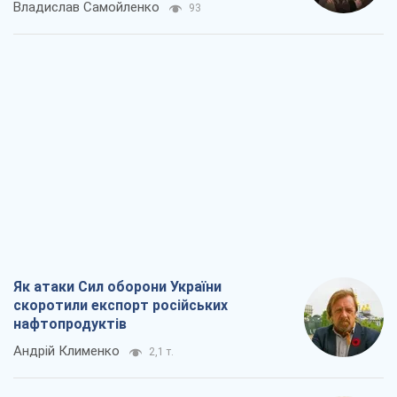
Як атаки Сил оборони України
скоротили експорт російських
нафтопродуктів
Андрій Клименко
2,1 т.
Два супертурніри Магучіх: спортивний
календар осені 2026 року
Олександр Липенко
6,0 т.
Ракетний щит і меч України: ставка на
виробництво власних ракет
Кирило Татарінов
2,8 т.
Посмертна "презумпція винуватості":