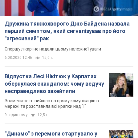
обернулася скандалом: чому ведучу
несправедливо захейтили
Знаменитість вийшла на пряму комунікацію в
мережі та розставила всі крапки над "і"
9 годин тому
12,5 т.
"Динамо" з перемоги стартувало у
кваліфікації Ліги конференцій. Відео
Матч відбувся в Любліні
5 годин тому
1,8 т.