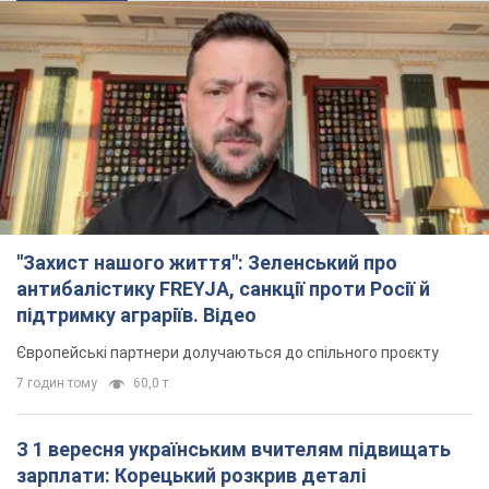
антибалістику FREYJA, санкції проти Росії й
підтримку аграріїв. Відео
Європейські партнери долучаються до спільного проєкту
7 годин тому
60,0 т.
З 1 вересня українським вчителям підвищать
зарплати: Корецький розкрив деталі
Одночасно з підвищенням зарплат педагогам уряд
анонсував збільшення студентських стипендій
2 години тому
1,9 т.
"Нам теж вони потрібні": Трамп відповів на
прохання Зеленського щодо передачі Україні
ракет для Patriot
Американські запаси окремих боєприпасів обмежені
2 години тому
414