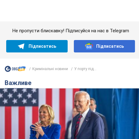
Важливе
Дружина тяжкохворого Джо Байдена назвала
перший симптом, який сигналізував про його
"агресивний" рак
Спершу лікарі не надали цьому належної уваги
6.08.2026 12:46
15,6 т.
Відпустка Лесі Нікітюк у Карпатах