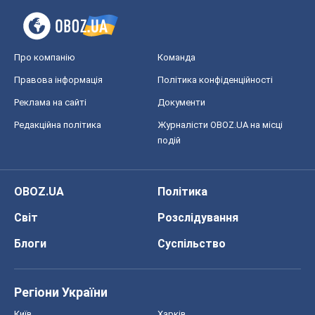
OBOZ.UA
Політика
Світ
Розслідування
Блоги
Суспільство
Регіони України
Київ
Харків
Запоріжжя
Дніпро
Черкаси
Спорт
Футбол
Баскетбол
Хокей
Бокс
Формула-1