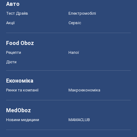
Економіка
Ринки та компанії
Макроекономіка
MedOboz
Новини медицини
MAMACLUB
Шоу
Афіша
Плітки
Краса
Мода
Жіночий журнал