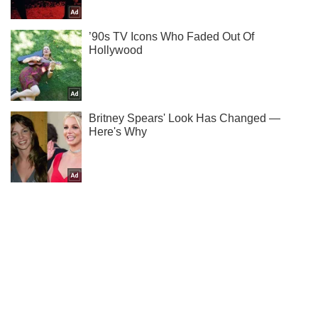
Не пропусти блискавку! Підписуйся на нас в Telegram
Підписатись
Підписатись
Кримінальні новини
У порту під...