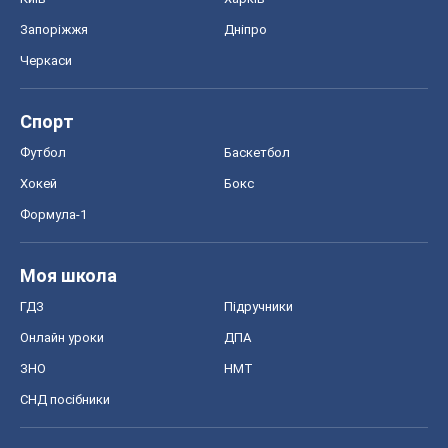
Моя школа
ГДЗ
Підручники
Онлайн уроки
ДПА
ЗНО
НМТ
СНД посібники
Авто
Тест Драйв
Електромобілі
Акції
Сервіс
Food Oboz
Рецепти
Напої
Дієти