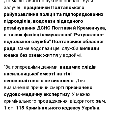
До масштабної пошукової операції були
залучені
працівники Полтавського
райуправління поліції та підпорядкованих
підрозділів, водолази підводного
розмінування ДСНС Полтави й Кременчука,
а також фахівці комунальної "Рятувально-
водолазної служби" Полтавської обласної
ради.
Саме водолази цієї служби
виявили
юнака без ознак життя
у водоймі.
"За попередніми даними,
видимих слідів
насильницької смерті на тілі
неповнолітнього не виявлено
. Для
визначення причини смерті
призначено
судово-медичну експертизу.
У межах
кримінального провадження, відкритого
за ч.
1 ст. 115 Кримінального кодексу України
,