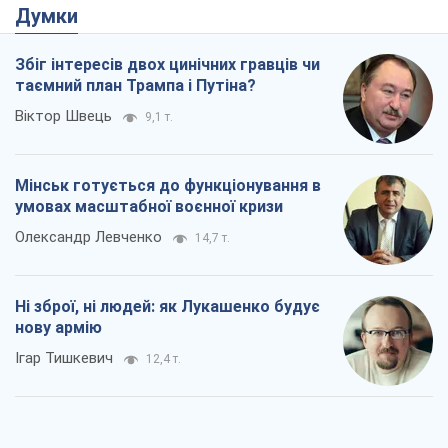
Думки
Збіг інтересів двох цинічних гравців чи
таємний план Трампа і Путіна?
Віктор Швець
9,1 т.
Мінськ готується до функціонування в
умовах масштабної воєнної кризи
Олександр Левченко
14,7 т.
Ні зброї, ні людей: як Лукашенко будує
нову армію
Ігар Тишкевич
12,4 т.