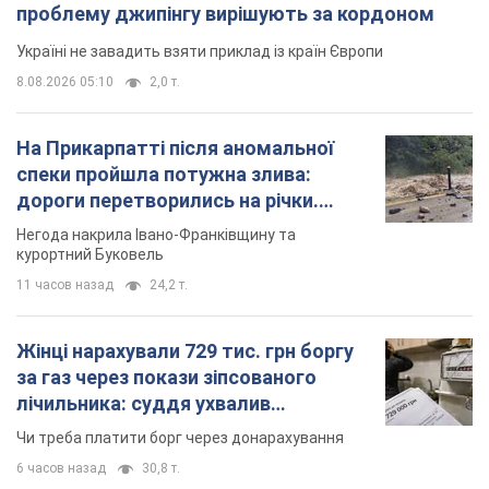
проблему джипінгу вирішують за кордоном
Україні не завадить взяти приклад із країн Європи
8.08.2026 05:10
2,0 т.
На Прикарпатті після аномальної
спеки пройшла потужна злива:
дороги перетворились на річки.
Відео
Негода накрила Івано-Франківщину та
курортний Буковель
11 часов назад
24,2 т.
Жінці нарахували 729 тис. грн боргу
за газ через покази зіпсованого
лічильника: суддя ухвалив
неочікуване рішення
Чи треба платити борг через донарахування
6 часов назад
30,8 т.