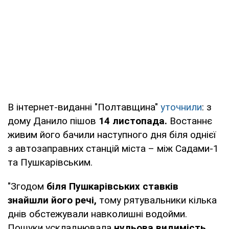
В інтернет-виданні "Полтавщина"
уточнили
: з
дому Данило пішов
14 листопада.
Востаннє
живим його бачили наступного дня біля однієї
з автозаправних станцій міста – між Садами-1
та Пушкарівським.
"Згодом
біля Пушкарівських ставків
знайшли його речі,
тому рятувальники кілька
днів обстежували навколишні водойми.
Пошуки ускладнювала
нульова видимість