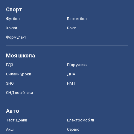
Спорт
Футбол
Баскетбол
Хокей
Бокс
Формула-1
Моя школа
ГДЗ
Підручники
Онлайн уроки
ДПА
ЗНО
НМТ
СНД посібники
Авто
Тест Драйв
Електромобілі
Акції
Сервіс