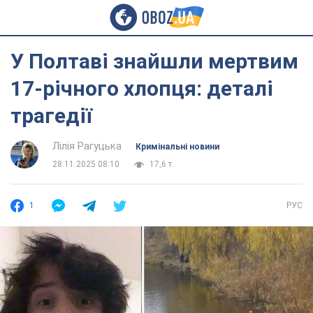
У Полтаві знайшли мертвим
17-річного хлопця: деталі
трагедії
Лілія Рагуцька
Кримінальні новини
28.11.2025 08:10
17,6 т.
1
РУС