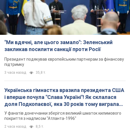
"Ми вдячні, але цього замало": Зеленський
закликав посилити санкції проти Росії
Президент подякував європейським партнерам за фінансову
підтримку
3 часа назад
35,8 т.
Українська гімнастка вразила президента США
і вперше почула "Слава Україні"! Як склалася
доля Подкопаєвої, яка 30 років тому виграла
"золото" Олімпіади
У фанатів донеччанки зберігся великий шматок килимового
покриття з надписом "Атланта-1996"
2 часа назад
8,5 т.