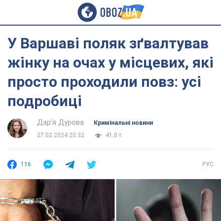
У Варшаві поляк зґвалтував
жінку на очах у місцевих, які
просто проходили повз: усі
подробиці
Дар'я Дурова
Кримінальні новини
27.02.2024 20:32
41,0 т.
116
РУС