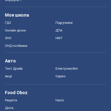
Київ
Харків
Запоріжжя
Дніпро
Черкаси
Спорт
Футбол
Баскетбол
Хокей
Бокс
Формула-1
Моя школа
ГДЗ
Підручники
Онлайн уроки
ДПА
ЗНО
НМТ
СНД посібники