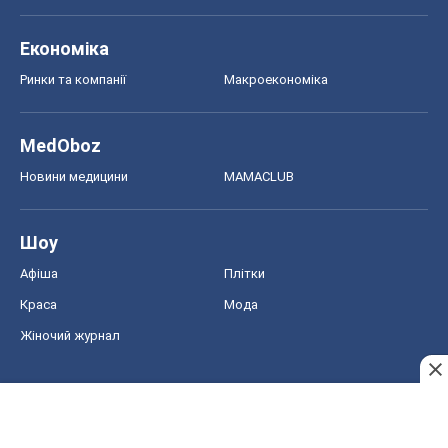
Авто
Тест Драйв
Електромобілі
Акції
Сервіс
Food Oboz
Рецепти
Напої
Дієти
Економіка
Ринки та компанії
Макроекономіка
MedOboz
Новини медицини
MAMACLUB