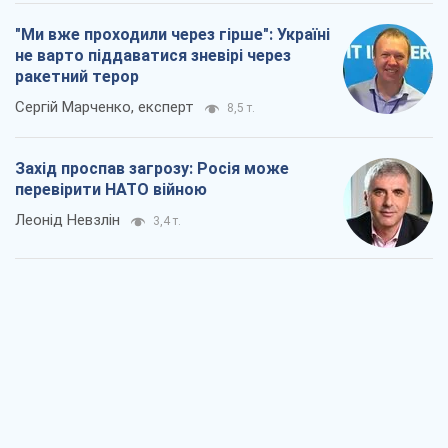
Rest
Думки
Росія втрачає ресурси поза планом: хто
насправді диктує темп війни
Сергій Місюра
9,3 т.
"Ми вже проходили через гірше": Україні
не варто піддаватися зневірі через
ракетний терор
Сергій Марченко, експерт
8,5 т.
Захід проспав загрозу: Росія може
перевірити НАТО війною