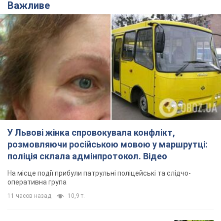
Ми в Telegram! Підписуйся! Читай тільки найкраще!
Підписатись
Підписатись
Кримінальні новини
У Варшаві поляк...
Важливе