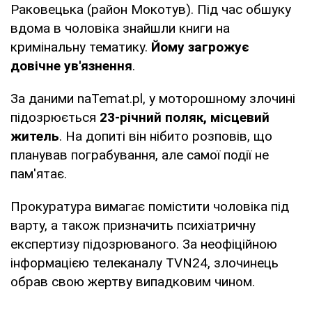
Раковецька (район Мокотув). Під час обшуку
вдома в чоловіка знайшли книги на
кримінальну тематику.
Йому загрожує
довічне ув'язнення
.
За даними naTemat.pl, у моторошному злочині
підозрюється
23-річний поляк, місцевий
житель
. На допиті він нібито розповів, що
планував пограбування, але самої події не
пам'ятає.
Прокуратура вимагає помістити чоловіка під
варту, а також призначить психіатричну
експертизу підозрюваного. За неофіційною
інформацією телеканалу TVN24, злочинець
обрав свою жертву випадковим чином.