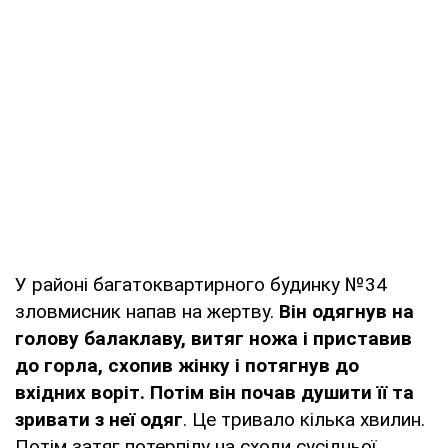
У районі багатоквартирного будинку №34
зловмисник напав на жертву.
Він одягнув на
голову балаклаву, витяг ножа і приставив
до горла, схопив жінку і потягнув до
вхідних воріт. Потім він почав душити її та
зривати з неї одяг
. Це тривало кілька хвилин.
Потім затяг потерпілу на сходи сусідньої