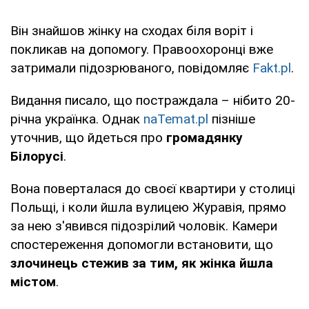
Він знайшов жінку на сходах біля воріт і
покликав на допомогу. Правоохоронці вже
затримали підозрюваного, повідомляє
Fakt.pl
.
Видання писало, що постраждала – нібито 20-
річна українка. Однак
naTemat.pl
пізніше
уточнив, що йдеться про
громадянку
Білорусі
.
Вона поверталася до своєї квартири у столиці
Польщі, і коли йшла вулицею Журавія, прямо
за нею з'явився підозрілий чоловік. Камери
спостереження допомогли встановити, що
злочинець стежив за тим, як жінка йшла
містом
.