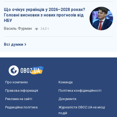
КНДР як каталізатор війни, або Про
новий етап російсько-
північнокорейського союзу
Олексій Кущ
3,4 т.
Вихід до еліти ЧС та тріумф "Сокола":
що відбувається в українському хокеї
Олександр Липенко
1,3 т.
Що очікує українців у 2026–2028 роках?
Головні висновки з нових прогнозів від
НБУ
Василь Фурман
24,0 т.
Всі думки