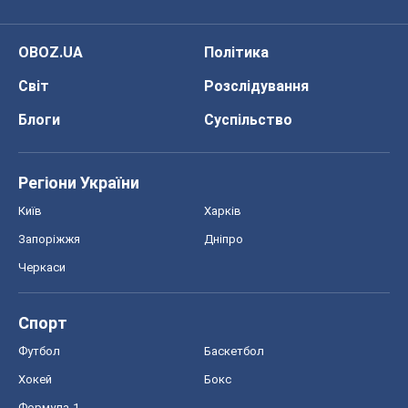
Про компанію
Команда
Правова інформація
Політика конфіденційності
Реклама на сайті
Документи
Редакційна політика
Журналісти OBOZ.UA на місці
подій
OBOZ.UA
Політика
Світ
Розслідування
Блоги
Суспільство
Регіони України