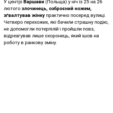
У центрі
Варшави
(Польща) у ніч із 25 на 26
лютого
злочинець, озброєний ножем,
зґвалтував жінку
практично посеред вулиці.
Четверо перехожих, які бачили страшну подію,
не допомогли потерпілій і пройшли повз,
відреагував лише охоронець, який ішов на
роботу в ранкову зміну.