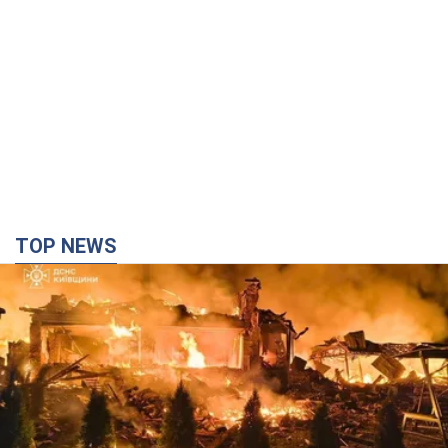
Києві консультант салону краси
образив жінку після хімієтерапії,
розгорівся скандал. Фото
Працівник салону почав надавати оцінку
зовнішності жінки, сказавши, що вона носить
"чоловічу стрижку"
8 часов назад
16,9 т.