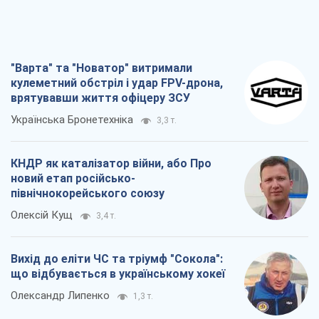
Леонід Невзлін
3,4 т.
"Варта" та "Новатор" витримали
кулеметний обстріл і удар FPV-дрона,
врятувавши життя офіцеру ЗСУ
Українська Бронетехніка
3,3 т.