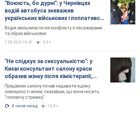
У Львові жінка спровокувала конфлікт,
розмовляючи російською мовою у маршрутці:
поліція склала адмінпротокол. Відео
На місце події прибули патрульні поліцейські та слідчо-
оперативна група
11 часов назад
10,9 т.
"Воюють, бо дурні": у Чернівцях
водій автобуса зневажив
українських військових і поплатився.
Відео
Водія звільнили після конфлікту з пасажирами
та образ військових
7.08.2026 15:47
9,3 т.
"Не слідкує за сексуальністю": у