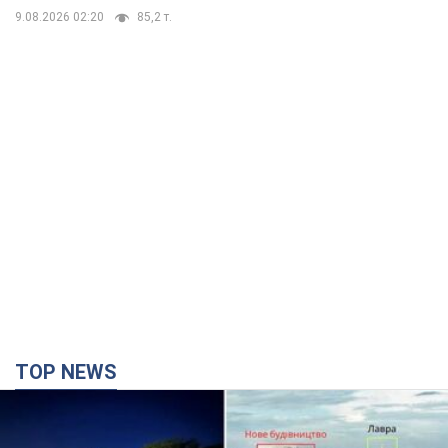
TOP NEWS
Києво-Печерську лавру закриють 80-метровим