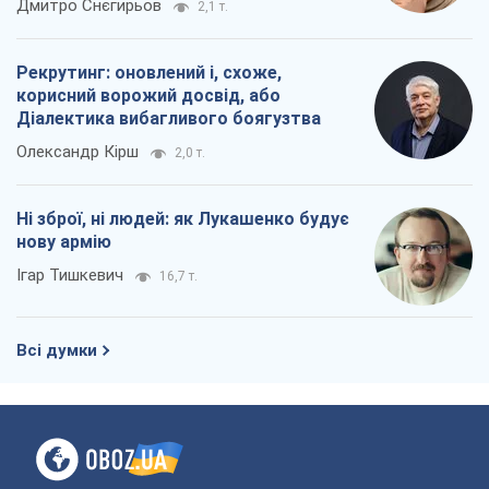
Ні зброї, ні людей: як Лукашенко будує
нову армію
Ігар Тишкевич
16,7 т.
Всі думки
Про компанію
Команда
Правова інформація
Політика конфіденційності
Реклама на сайті
Документи
Редакційна політика
Журналісти OBOZ.UA на місці
подій