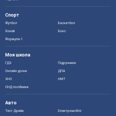
Моя школа
ГДЗ
Підручники
Онлайн уроки
ДПА
ЗНО
НМТ
СНД посібники
Авто
Тест Драйв
Електромобілі
Акції
Сервіс
Food Oboz
Рецепти
Напої
Дієти