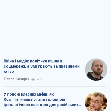
Війна і медіа: політика пішла в
соцмережі, а ЗМІ грають за правилами
ютуб
Павло Казарін
480
У полоні власних міфів: як
Костянтинівка стала головною
ідеологічною пасткою для російських
окупантів
Дмитро Снєгирьов
2,1 т.
Рекрутинг: оновлений і, схоже,
корисний ворожий досвід, або
Діалектика вибагливого боягузтва
Олександр Кірш
2,0 т.