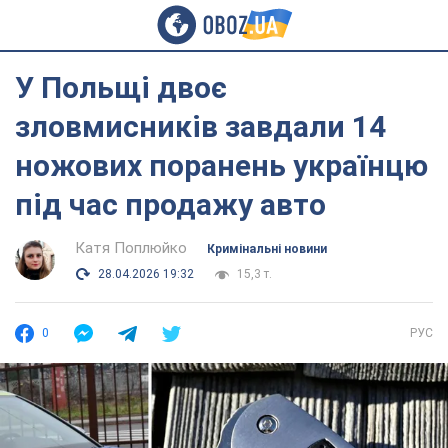
У Польщі двоє
зловмисників завдали 14
ножових поранень українцю
під час продажу авто
Катя Поплюйко
Кримінальні новини
28.04.2026 19:32
15,3 т.
0
РУС