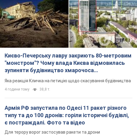
"монстром"? Чому влада Києва відмовилась
зупиняти будівництво хмарочоса
"московського вірянина"
Яка реакція Кличка на петицію щодо скасування будівництва
4 години тому
38,8 т.
Армія РФ запустила по Одесі 11 ракет різного
типу та до 100 дронів: горіли історичні будівлі,
є постраждалі. Фото та відео
Для терору ворог застосував ракети та дрони
годину тому
54,9 т.
МЗС Болгарії викликало українського посла
через інцидент із дроном: що сталося
Бесіда відбудеться 10 серпня
4 години тому
5,7 т.