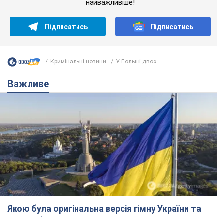
Якою була оригінальна версія гімну України та
чому її боялася Російська імперія: про це не
розповідають у школі
Державним символом є тільки перший куплет та приспів пісні
6 годин тому
29,2 т.
Олександру Пономарьову – 53: що
відомо про трьох дітей секс-