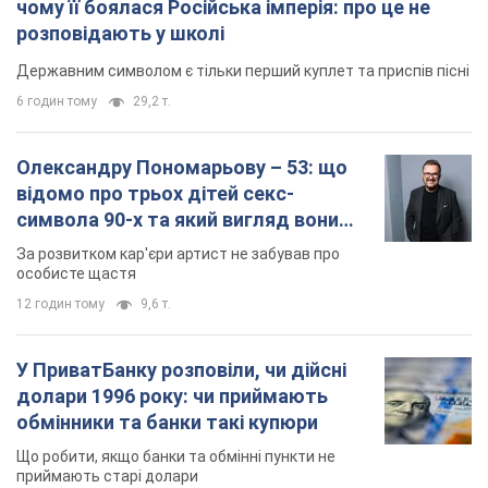
символа 90-х та який вигляд вони
мають
За розвитком кар'єри артист не забував про
особисте щастя
12 годин тому
9,6 т.
У ПриватБанку розповіли, чи дійсні
долари 1996 року: чи приймають
обмінники та банки такі купюри
Що робити, якщо банки та обмінні пункти не
приймають старі долари
9.08.2026 02:20
85,2 т.