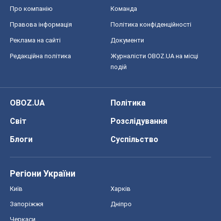
OBOZ.UA
Політика
Світ
Розслідування
Блоги
Суспільство
Регіони України
Київ
Харків
Запоріжжя
Дніпро
Черкаси
Спорт
Футбол
Баскетбол
Хокей
Бокс
Формула-1