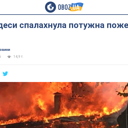
деси спалахнула потужна поже
новини
6
14,9 т.