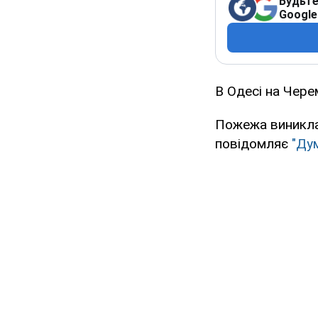
Будьте
Google
В Одесі на Чере
Пожежа виникла 
повідомляє
"Ду