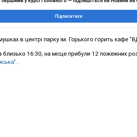
 першими у курсі головного — підпишіться на Новини на
Підписатися
мушках в центрі парку ім. Горького горить кафе "В
близько 16:30, на місце прибули 12 пожежних роз
мська"
.