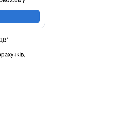
 OBOZ.UA у
ДВ".
рахунків,