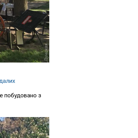
ждалих
фе побудовано з