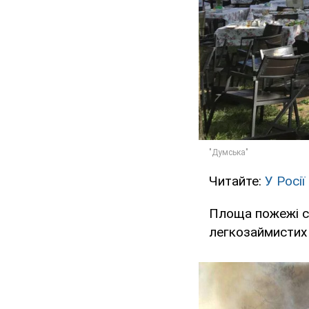
Читайте:
У Росі
Площа пожежі ск
легкозаймистих 