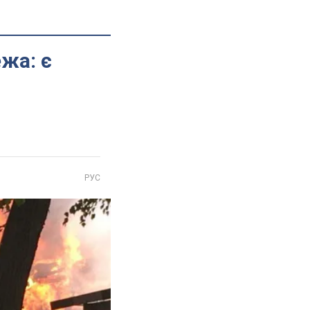
жа: є
РУС