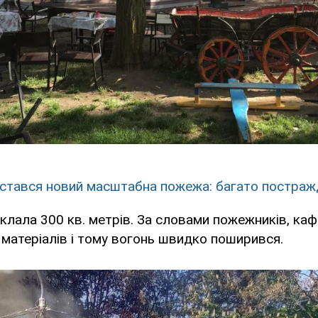
ї стався новий масштабна пожежа: багато постра
лала 300 кв. метрів. За словами пожежників, ка
матеріалів і тому вогонь швидко поширився.