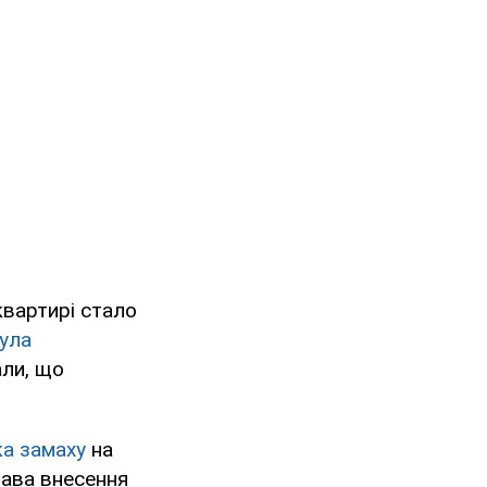
квартирі стало
ула
али, що
ка замаху
на
рава внесення