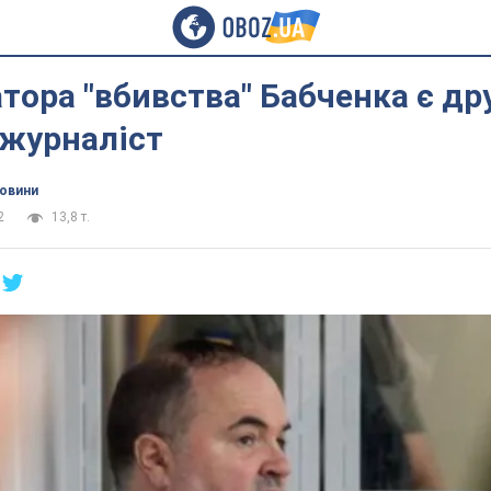
атора "вбивства" Бабченка є др
 журналіст
новини
2
13,8 т.