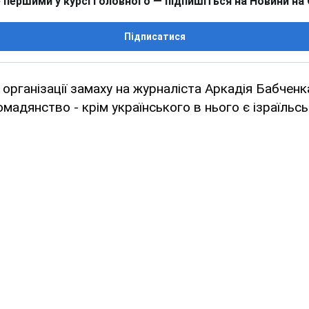
 першими у курсі головного — підпишіться на Новини на
Підписатися
організації замаху на журналіста Аркадія Бабчен
омадянство - крім українського в нього є ізраїльсь