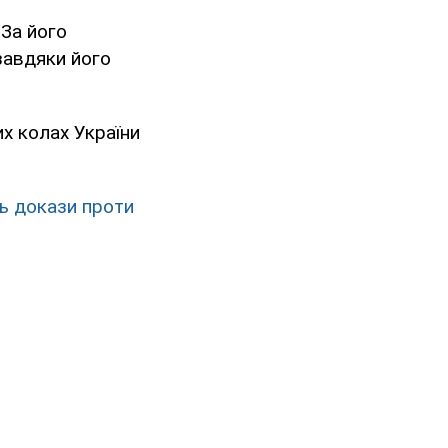
 За його
 завдяки його
их колах України
ь докази проти