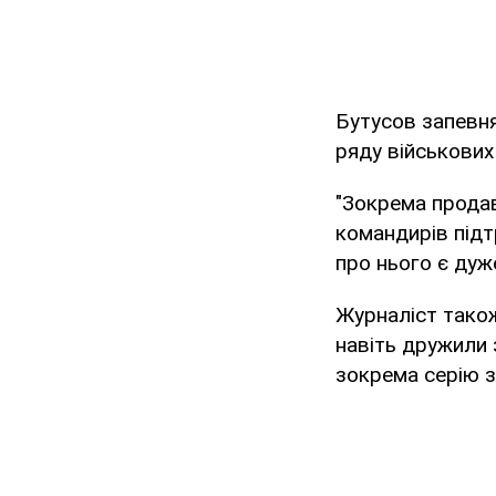
Бутусов запевня
ряду військових
"Зокрема продав
командирів підт
про нього є дуже
Журналіст також
навіть дружили з
зокрема серію за