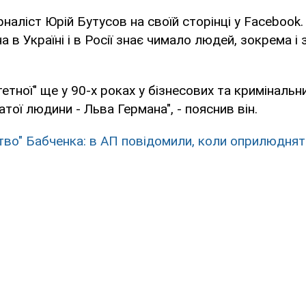
наліст Юрій Бутусов на своїй сторінці у Facebook.
 в Україні і в Росії знає чимало людей, зокрема і
етної" ще у 90-х роках у бізнесових та кримінальн
агатої людини - Льва Германа", - пояснив він.
тво" Бабченка: в АП повідомили, коли оприлюднят