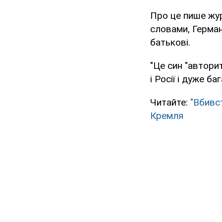
Про це пише жур
словами, Германа
батькові.
"Це син "авторит
і Росії і дуже б
Читайте:
"Вбивс
Кремля