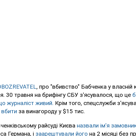
OBOZREVATEL
, про "вбивство" Бабченка у власній 
я. 30 травня на брифінгу СБУ з'ясувалося, що це
б
 що журналіст живий.
Крім того, спецслужби з'ясув
 вбити
за винагороду у $15 тис.
вченківському райсуді Києва
назвали ім'я замовни
са Германа, і
заарештували його
на 2 місяці без п