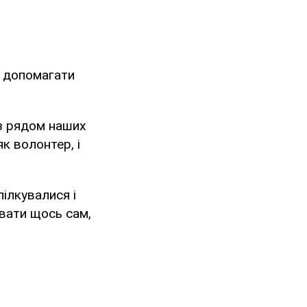
в допомагати
 з рядом наших
к волонтер, і
ілкувалися і
зувати щось сам,