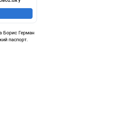
 OBOZ.UA у
ка Борис Герман
кий паспорт.