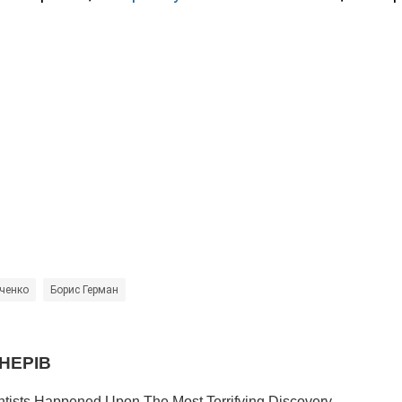
бченко
Борис Герман