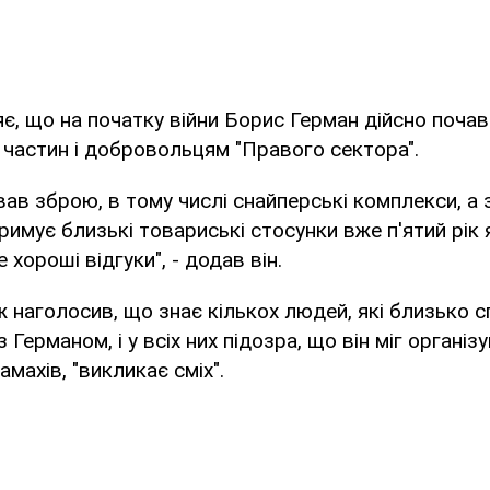
є, що на початку війни Борис Герман дійсно поча
 частин і добровольцям "Правого сектора".
ав зброю, в тому числі снайперські комплекси, а
римує близькі товариські стосунки вже п'ятий рік я
 хороші відгуки", - додав він.
 наголосив, що знає кількох людей, які близько сп
 Германом, і у всіх них підозра, що він міг органі
махів, "викликає сміх".