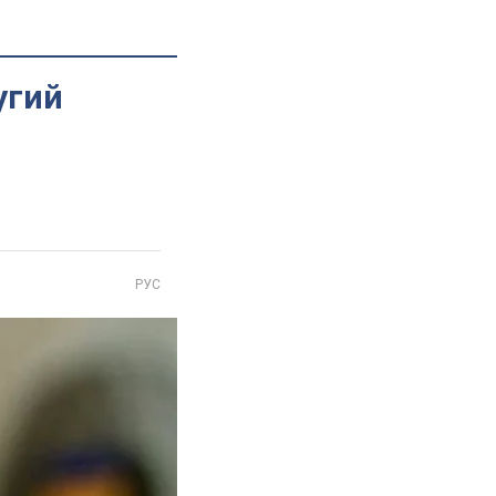
угий
РУС