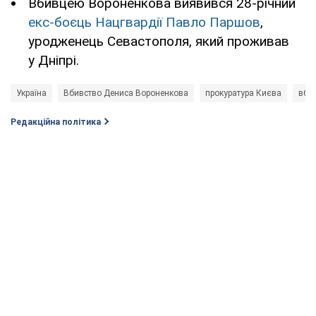
Вбивцею Вороненкова виявився 28-річний
екс-боєць Нацгвардії Павло Паршов
,
уродженець Севастополя, який проживав
у Дніпрі.
Україна
Вбивство Дениса Вороненкова
прокуратура Києва
вби
Редакційна політика