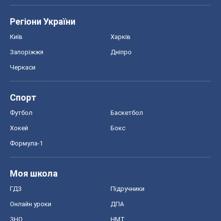
Регіони України
Київ
Харків
Запоріжжя
Дніпро
Черкаси
Спорт
Футбол
Баскетбол
Хокей
Бокс
Формула-1
Моя школа
ГДЗ
Підручники
Онлайн уроки
ДПА
ЗНО
НМТ