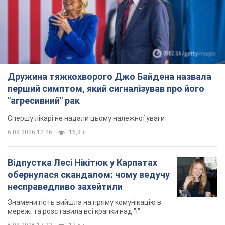
Дружина тяжкохворого Джо Байдена назвала
перший симптом, який сигналізував про його
"агресивний" рак
Спершу лікарі не надали цьому належної уваги
6.08.2026 12:46
16,8 т.
Відпустка Лесі Нікітюк у Карпатах
обернулася скандалом: чому ведучу
несправедливо захейтили
Знаменитість вийшла на пряму комунікацію в
мережі та розставила всі крапки над "і"