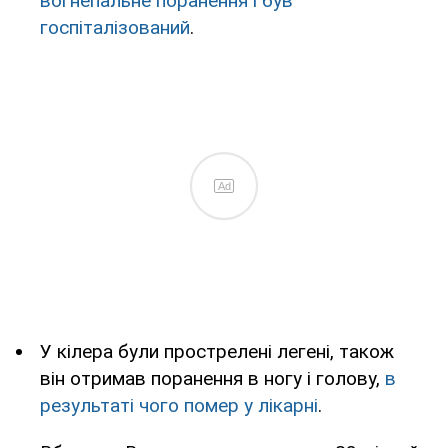
вогнепальне поранення і був
госпіталізований
.
Ad
У кілера були прострелені легені, також
він отримав поранення в ногу і голову,
в
результаті чого помер у лікарні
.