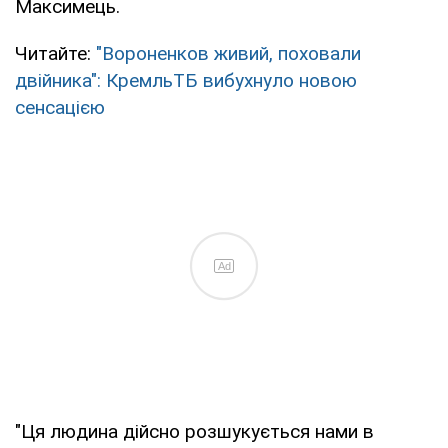
Максимець.
Читайте:
"Вороненков живий, поховали
двійника": КремльТБ вибухнуло новою
сенсацією
Ad
"Ця людина дійсно розшукується нами в