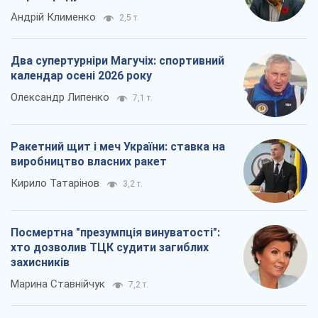
Андрій Клименко
2,5 т.
Два супертурніри Магучіх: спортивний
календар осені 2026 року
Олександр Липенко
7,1 т.
Ракетний щит і меч України: ставка на
виробництво власних ракет
Кирило Татарінов
3,2 т.
Посмертна "презумпція винуватості":
хто дозволив ТЦК судити загиблих
захисників
Марина Ставнійчук
7,2 т.