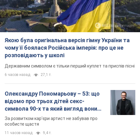
Олександру Пономарьову – 53: що
відомо про трьох дітей секс-
символа 90-х та який вигляд вони
мають
За розвитком кар'єри артист не забував про
особисте щастя
11 часов назад
9,4 т.
У ПриватБанку розповіли, чи дійсні
долари 1996 року: чи приймають
обмінники та банки такі купюри
Що робити, якщо банки та обмінні пункти не
приймають старі долари
9.08.2026 02:20
83,7 т.