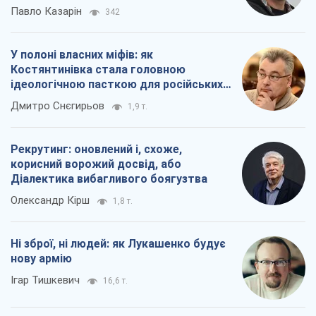
Олександр Кірш
1,8 т.
Ні зброї, ні людей: як Лукашенко будує
нову армію
Ігар Тишкевич
16,6 т.
Всі думки
Про компанію
Команда
Правова інформація
Політика конфіденційності
Реклама на сайті
Документи
Редакційна політика
Журналісти OBOZ.UA на місці