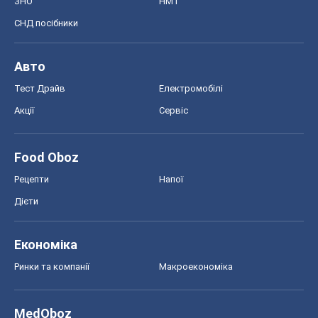
Дієти
Економіка
Ринки та компанії
Макроекономіка
MedOboz
Новини медицини
MAMACLUB
Шоу
Афіша
Плітки
Краса
Мода
Жіночий журнал