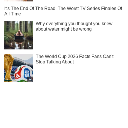
Підпишись на Telegram-канал і подивись, що відбудеться
далі!
Підписатись
Підписатись