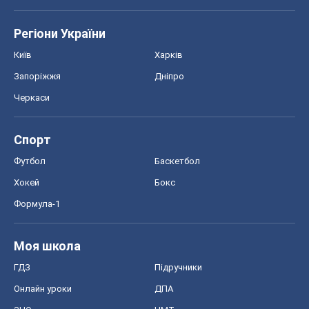
Хокей
Бокс
Формула-1
Моя школа
ГДЗ
Підручники
Онлайн уроки
ДПА
ЗНО
НМТ
СНД посібники
Авто
Тест Драйв
Електромобілі
Акції
Сервіс
Food Oboz
Рецепти
Напої