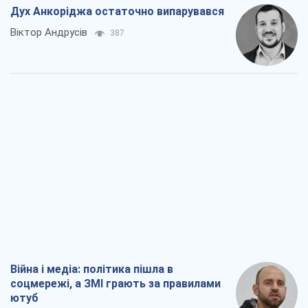
Війна і медіа: політика пішла в
соцмережі, а ЗМІ грають за правилами
ютуб
Павло Казарін
342
У полоні власних міфів: як
Костянтинівка стала головною
ідеологічною пасткою для російських
окупантів
Дмитро Снєгирьов
1,9 т.
Рекрутинг: оновлений і, схоже,
корисний ворожий досвід, або
Діалектика вибагливого боягузтва