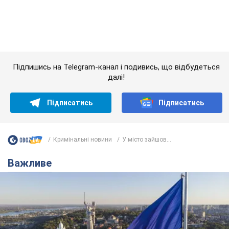
Кримінальні новини
У місто зайшов...
Важливе
Якою була оригінальна версія гімну України та
чому її боялася Російська імперія: про це не
розповідають у школі
Державним символом є тільки перший куплет та приспів пісні
6 часов назад
27,1 т.