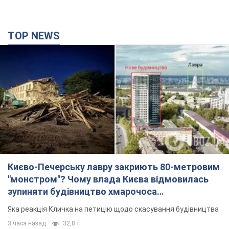
Києво-Печерську лавру закриють 80-метровим
"монстром"? Чому влада Києва відмовилась
зупиняти будівництво хмарочоса
"московського вірянина"
Яка реакція Кличка на петицію щодо скасування будівництва
3 часа назад
32,8 т.
Армія РФ запустила по Одесі 11 ракет різного
типу та до 100 дронів: горіли історичні будівлі,
є постраждалі. Фото та відео
Для терору ворог застосував ракети та дрони
час назад
54,4 т.
МЗС Болгарії викликало українського посла
через інцидент із дроном: що сталося