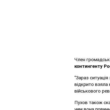
Член громадськ
контингенту Рос
"Зараз ситуація
відкрито взяла 
військового рев
Пухов також ск
чим вона повинн