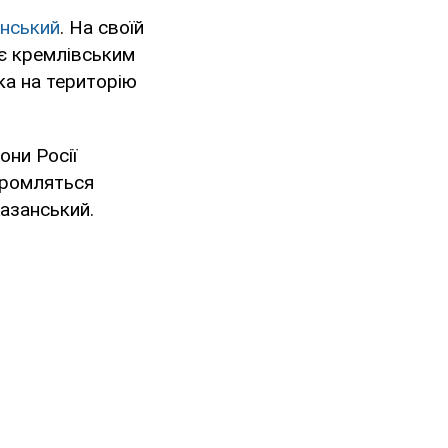
нський
. На своїй
 є кремлівським
ька на територію
они Росії
оромляться
Казанський.