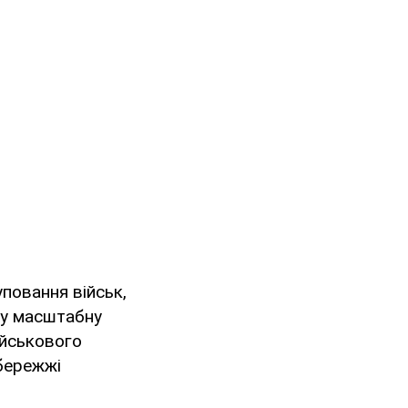
уповання військ,
ну масштабну
ійськового
обережжі