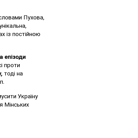
 словами Пухова,
унікальна,
х із постійною
а епізоди
і проти
,
тоді на
п.
мусити Україну
ня Мінських