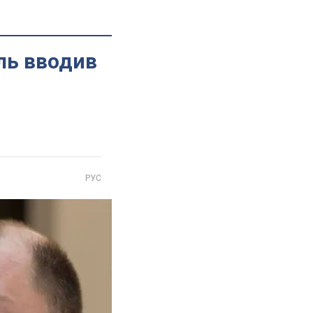
ль вводив
РУС