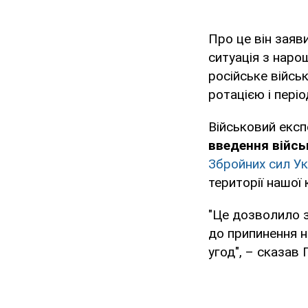
Про це він заяв
ситуація з наро
російське війсь
ротацією і пері
Військовий екс
введення війсь
Збройних сил Ук
території нашої 
"Це дозволило з
до припинення н
угод", – сказав 