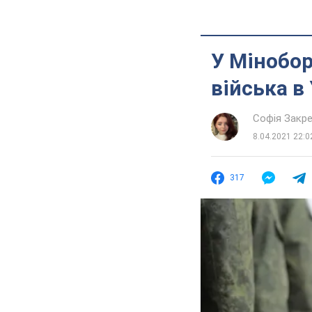
У Мінобо
війська в
Софія Закр
8.04.2021 22:0
317