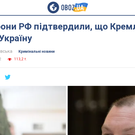
рони РФ підтвердили, що Крем
 Україну
евська
Кримінальні новини
2
113,2 т.