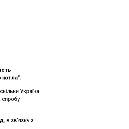
асть
 котла".
скільки Україна
а спробу
д,
в зв'язку з