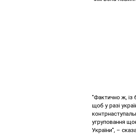
"Фактично ж, із
щоб у разі укра
контрнаступальн
угруповання щон
України", – сказ