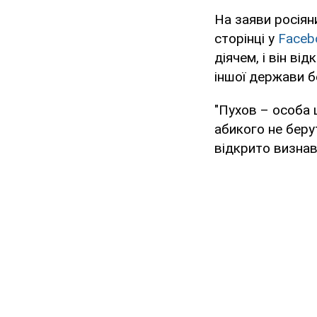
На заяви росіян
сторінці у
Faceb
діячем, і він в
іншої держави б
"Пухов – особа 
абикого не беру
відкрито визнав