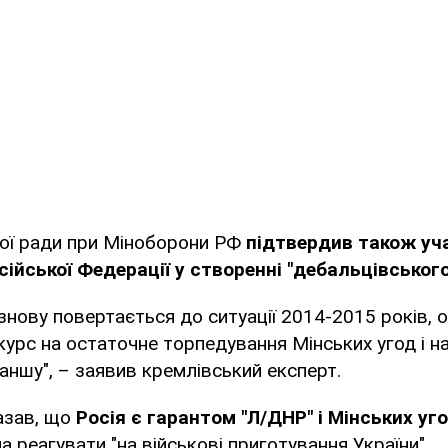
ої ради при Міноборони РФ
підтвердив також уч
ійської Федерації у створенні "дебальцівського
 знову повертається до ситуації 2014-2015 років, о
курс на остаточне торпедування Мінських угод і н
аншу", – заявив кремлівський експерт.
азав, що
Росія є гарантом "Л/ДНР" і Мінських уго
а реагувати "на військові приготування України".