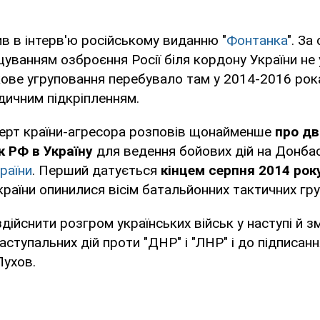
ив в інтерв'ю російському виданню "
Фонтанка
". За
щуванням озброєння Росії біля кордону України не 
кове угруповання перебувало там у 2014-2016 рока
одичним підкріпленням.
перт країни-агресора розповів щонайменше
про дв
к РФ в Україну
для ведення бойових дій на Донбас
раїни
. Перший датується
кінцем серпня 2014 року
країни опинилися вісім батальйонних тактичних гру
дійснити розгром українських військ у наступі й з
аступальних дій проти "ДНР" і "ЛНР" і до підписан
Пухов.