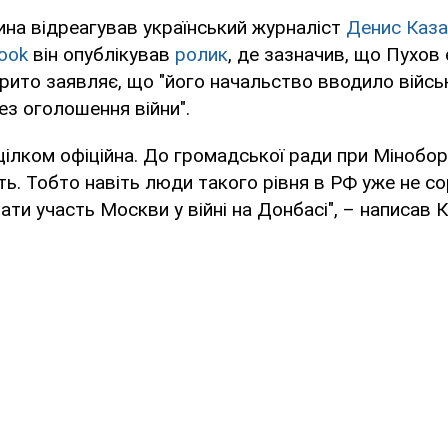
ина відреагував український журналіст
Денис Каза
ook
він опублікував
ролик
, де зазначив, що Пухов
ідкрито заявляє, що "його начальство вводило війс
ез оголошення війни".
цілком офіційна. До громадської ради при Мінобор
ть. Тобто навіть люди такого рівня в РФ уже не с
ати участь Москви у війні на Донбасі", – написав 