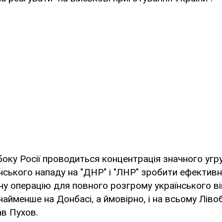
 боку Росії проводиться концентрація значного угр
їнського нападу на "ДНР" і "ЛНР" зробити ефектив
у операцію для повного розгрому українського в
айменше на Донбасі, а ймовірно, і на всьому Лів
ав Пухов.