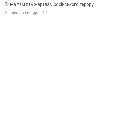
Вічна пам'ять жертвам російського терору
2 години тому
13,3 т.