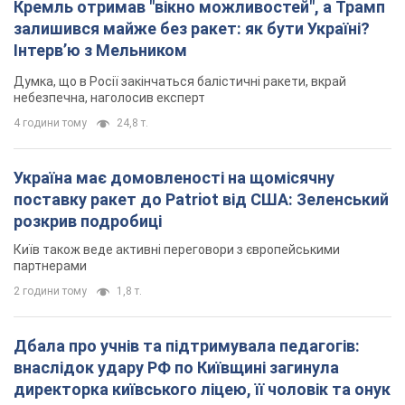
Кремль отримав "вікно можливостей", а Трамп
залишився майже без ракет: як бути Україні?
Інтерв’ю з Мельником
Думка, що в Росії закінчаться балістичні ракети, вкрай
небезпечна, наголосив експерт
4 години тому
24,8 т.
Україна має домовленості на щомісячну
поставку ракет до Patriot від США: Зеленський
розкрив подробиці
Київ також веде активні переговори з європейськими
партнерами
2 години тому
1,8 т.
Дбала про учнів та підтримувала педагогів:
внаслідок удару РФ по Київщині загинула
директорка київського ліцею, її чоловік та онук