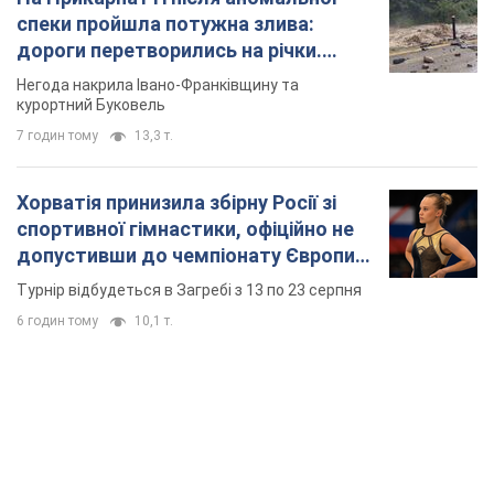
спеки пройшла потужна злива:
дороги перетворились на річки.
Відео
Негода накрила Івано-Франківщину та
курортний Буковель
7 годин тому
13,3 т.
Хорватія принизила збірну Росії зі
спортивної гімнастики, офіційно не
допустивши до чемпіонату Європи
основних спортсменів
Турнір відбудеться в Загребі з 13 по 23 серпня
6 годин тому
10,1 т.