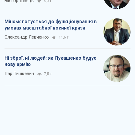
Віктор Швець
6,0 т.
Мінськ готується до функціонування в
умовах масштабної воєнної кризи
Олександр Левченко
11,6 т.
Ні зброї, ні людей: як Лукашенко будує
нову армію
Ігар Тишкевич
7,5 т.