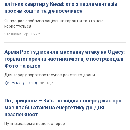
елітних квартир у Києві: хто з парламентарів
просив кошти та де поселився
Як працює особлива соціальна гарантія та хто нею
користується
час назад
15,9 т.
Армія Росії здійснила масовану атаку на Одесу:
горіла історична частина міста, є постраждалі.
Фото та відео
Для терору ворог застосував ракети та дрони
29 минут назад
18,6 т.
Під прицілом – Київ: розвідка попереджає про
масштабні атаки на енергетику до Дня
незалежності
Путінська армія посилює терор