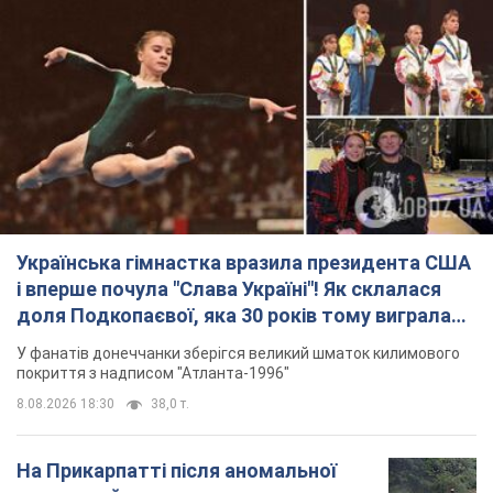
Українська гімнастка вразила президента США
і вперше почула "Слава Україні"! Як склалася
доля Подкопаєвої, яка 30 років тому виграла
"золото" Олімпіади
У фанатів донеччанки зберігся великий шматок килимового
покриття з надписом "Атланта-1996"
8.08.2026 18:30
38,0 т.
На Прикарпатті після аномальної