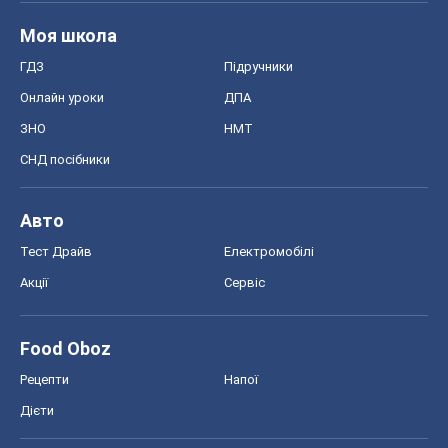
Моя школа
ГДЗ
Підручники
Онлайн уроки
ДПА
ЗНО
НМТ
СНД посібники
Авто
Тест Драйв
Електромобілі
Акції
Сервіс
Food Oboz
Рецепти
Напої
Дієти