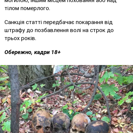
могилою, іншим місцем поховання або над
тілом померлого.
Санкція статті передбачає покарання від
штрафу до позбавлення волі на строк до
трьох років.
Обережно, кадри 18+