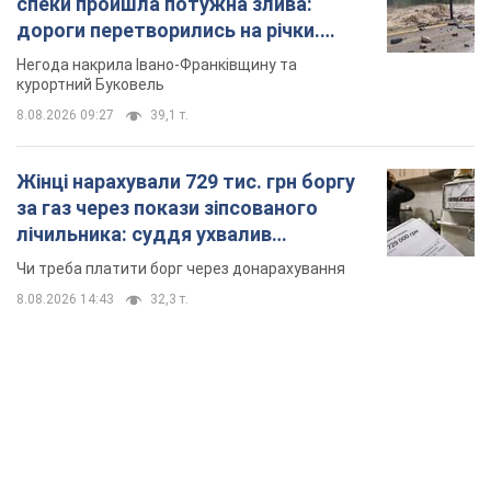
спеки пройшла потужна злива:
дороги перетворились на річки.
Відео
Негода накрила Івано-Франківщину та
курортний Буковель
8.08.2026 09:27
39,1 т.
Жінці нарахували 729 тис. грн боргу
за газ через покази зіпсованого
лічильника: суддя ухвалив
неочікуване рішення
Чи треба платити борг через донарахування
8.08.2026 14:43
32,3 т.