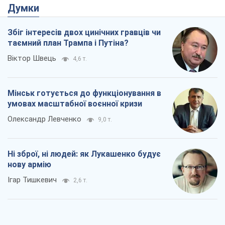
Ні зброї, ні людей: як Лукашенко будує
нову армію
Ігар Тишкевич
2,6 т.
Коли закінчиться війна?
Юрій Хрістензен
2,4 т.