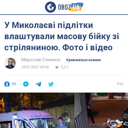
У Миколаєві підлітки
влаштували масову бійку зі
стріляниною. Фото і відео
Мирослав Семенюк
Кримінальні новини
28.07.2021 08:58
2,2 т.
59
РУС