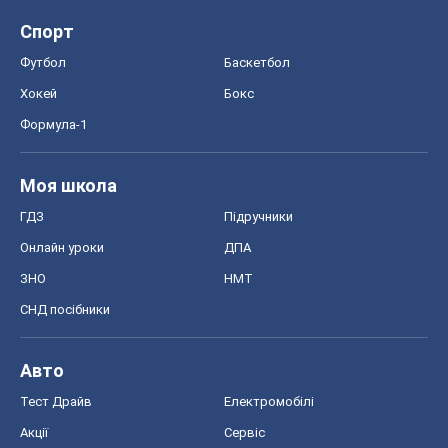
СНД посібники
Авто
Тест Драйв
Електромобілі
Акції
Сервіс
Food Oboz
Рецепти
Напої
Дієти
Економіка
Ринки та компанії
Макроекономіка
MedOboz