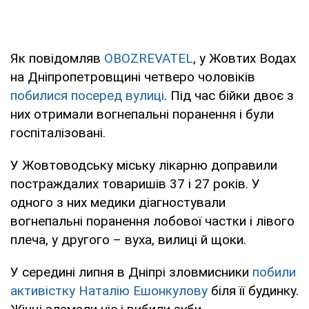
Як повідомляв
OBOZREVATEL
, у Жовтих Водах
на Дніпропетровщині четверо чоловіків
побилися посеред вулиці
. Під час бійки двоє з
них отримали вогнепальні поранення і були
госпіталізовані.
У Жовтоводську міську лікарню доправили
постраждалих товаришів 37 і 27 років. У
одного з них медики діагностували
вогнепальні поранення лобової частки і лівого
плеча, у другого – вуха, вилиці й щоки.
У середині липня в Дніпрі зловмисники
побили
активістку Наталію Ешонкулову
біля її будинку.