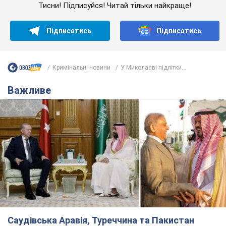
Саудівська Аравія, Туреччина та Пакистан
створили азійський аналог НАТО: що відомо
Договір передбачає взаємну підтримку у разі нападу на одну
з держав
8.08.2026 00:22
4,5 т.
На Прикарпатті після аномальної
спеки пройшла потужна злива:
дороги перетворились на річки.
Відео
Негода накрила Івано-Франківщину та
курортний Буковель
5 годин тому
8,0 т.