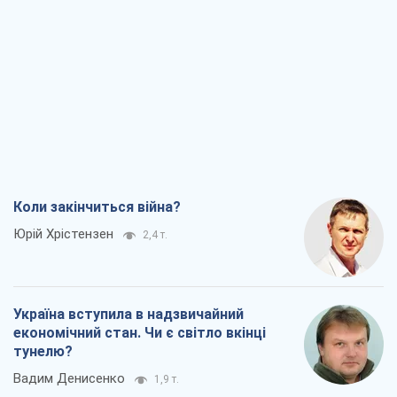
Україна вступила в надзвичайний
економічний стан. Чи є світло вкінці
тунелю?
Вадим Денисенко
1,9 т.
Чий буде Крим, той і переможе (NSJ), а
українських футбольних чиновників
можуть назвати вбивцями
Олександр Кірш
3,1 т.
Захід проспав загрозу: Росія може
перевірити НАТО війною
Леонід Невзлін
6,2 т.