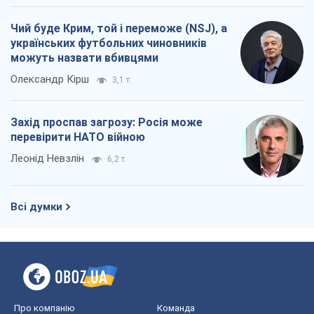
Всі думки
Про компанію
Команда
Правова інформація
Політика конфіденційності
Реклама на сайті
Документи
Редакційна політика
Журналісти OBOZ.UA на місці
подій
OBOZ.UA
Політика
Світ
Розслідування
Блоги
Суспільство