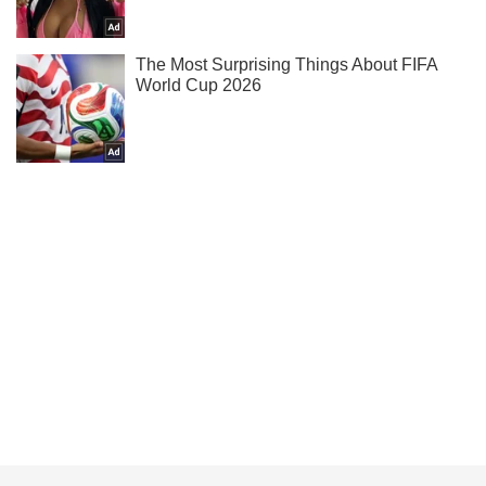
Тисни! Підписуйся! Читай тільки найкраще!
Підписатись
Підписатись
Кримінальні новини
У Миколаєві підлітки...
Важливе