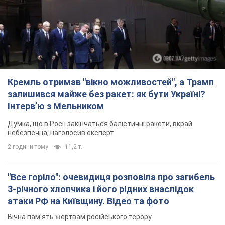
2 години тому
11,2 т.
"Все горіло": очевидиця розповіла про загибель
3-річного хлопчика і його рідних внаслідок
атаки РФ на Київщину. Відео та фото
Вічна пам'ять жертвам російського терору
2 години тому
2,2 т.
У Німеччині зафіксували дрони над базою, де
ремонтують системи Patriot – Tagesschau
Служба охорони зафіксувала шість прольотів БПЛА
2 години тому
1,6 т.