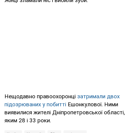
Жінці зламали ніс і вибили зуби.
Нещодавно правоохоронці
затримали двох
підозрюваних у побитті
Ешонкулової. Ними
виявилися жителі Дніпропетровської області,
яким 28 і 33 роки.