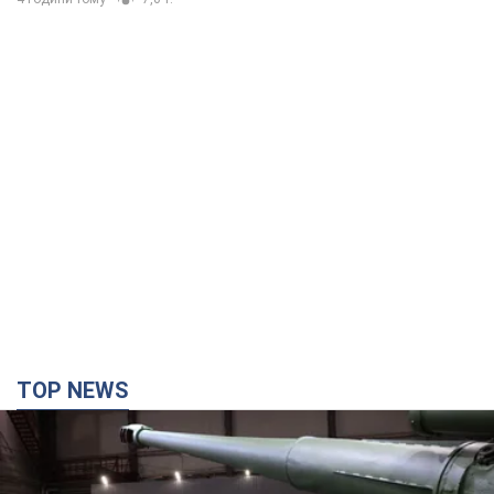
TOP NEWS
Кремль отримав "вікно можливостей", а Трамп
залишився майже без ракет: як бути Україні?
Інтерв’ю з Мельником
Думка, що в Росії закінчаться балістичні ракети, вкрай
небезпечна, наголосив експерт