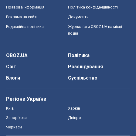
Регіони України
Київ
Харків
Запоріжжя
Дніпро
Черкаси
Спорт
Футбол
Баскетбол
Хокей
Бокс
Формула-1
Моя школа
ГДЗ
Підручники
Онлайн уроки
ДПА
ЗНО
НМТ