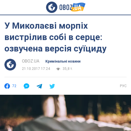
У Миколаєві морпіх
вистрілив собі в серце:
озвучена версія суїциду
OBOZ.UA
Кримінальні новини
21.10.2017 17:24
35,8 т.
72
РУС