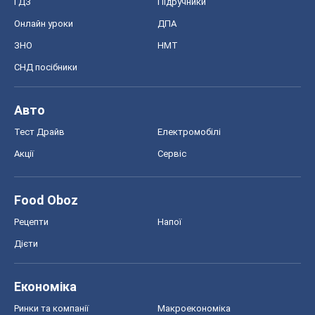
ГДЗ
Підручники
Онлайн уроки
ДПА
ЗНО
НМТ
СНД посібники
Авто
Тест Драйв
Електромобілі
Акції
Сервіс
Food Oboz
Рецепти
Напої
Дієти
Економіка
Ринки та компанії
Макроекономіка