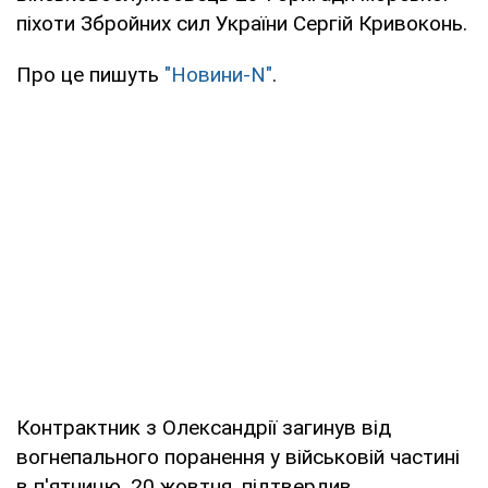
піхоти Збройних сил України Сергій Кривоконь.
Про це пишуть
"Новини-N"
.
Контрактник з Олександрії загинув від
вогнепального поранення у військовій частині
в п'ятницю, 20 жовтня, підтвердив