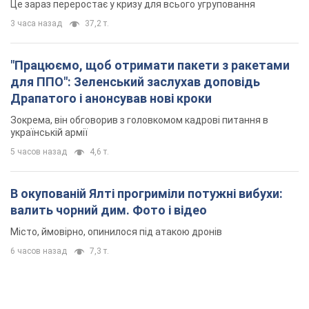
Це зараз переростає у кризу для всього угруповання
3 часа назад
37,2 т.
"Працюємо, щоб отримати пакети з ракетами
для ППО": Зеленський заслухав доповідь
Драпатого і анонсував нові кроки
Зокрема, він обговорив з головкомом кадрові питання в
українській армії
5 часов назад
4,6 т.
В окупованій Ялті прогриміли потужні вибухи:
валить чорний дим. Фото і відео
Місто, ймовірно, опинилося під атакою дронів
6 часов назад
7,3 т.