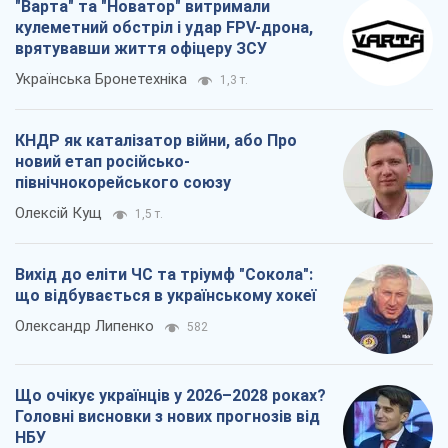
"Варта" та "Новатор" витримали
кулеметний обстріл і удар FPV-дрона,
врятувавши життя офіцеру ЗСУ
Українська Бронетехніка
1,3 т.
КНДР як каталізатор війни, або Про
новий етап російсько-
північнокорейського союзу
Олексій Кущ
1,5 т.
Вихід до еліти ЧС та тріумф "Сокола":
що відбувається в українському хокеї
Олександр Липенко
582
Що очікує українців у 2026–2028 роках?
Головні висновки з нових прогнозів від
НБУ