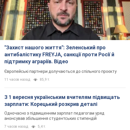
11 часов назад
85,9 т.
З 1 вересня українським вчителям підвищать
зарплати: Корецький розкрив деталі
Одночасно з підвищенням зарплат педагогам уряд
анонсував збільшення студентських стипендій
7 часов назад
5,4 т.
"Нам теж вони потрібні": Трамп відповів на
прохання Зеленського щодо передачі Україні
ракет для Patriot
Американські запаси окремих боєприпасів обмежені
6 часов назад
2,0 т.