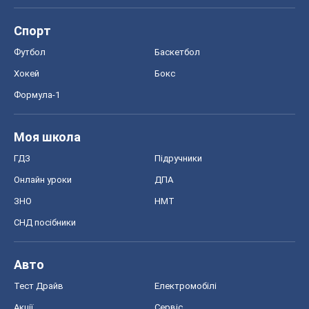
Онлайн уроки
ДПА
ЗНО
НМТ
СНД посібники
Авто
Тест Драйв
Електромобілі
Акції
Сервіс
Food Oboz
Рецепти
Напої
Дієти
Економіка
Ринки та компанії
Макроекономіка