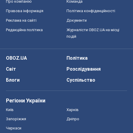
Блоги
Суспільство
Регіони України
Київ
Харків
Запоріжжя
Дніпро
Черкаси
Спорт
Футбол
Баскетбол
Хокей
Бокс
Формула-1
Моя школа
ГДЗ
Підручники