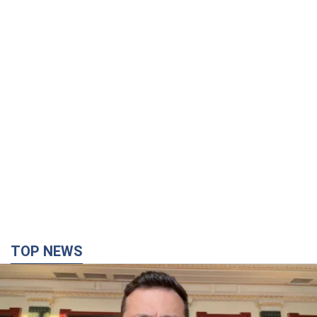
TOP NEWS
"Захист нашого життя": Зеленський про
антибалістику FREYJA, санкції проти Росії й
підтримку аграріїв. Відео
Європейські партнери долучаються до спільного проєкту