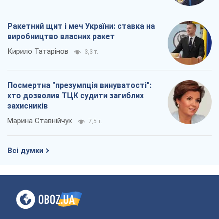
Всі думки
Про компанію
Команда
Правова інформація
Політика конфіденційності
Реклама на сайті
Документи
Редакційна політика
Журналісти OBOZ.UA на місці
подій
OBOZ.UA
Політика
Світ
Розслідування