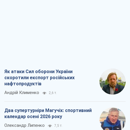
скоротили експорт російських
нафтопродуктів
Андрій Клименко
2,6 т.
Два супертурніри Магучіх: спортивний
календар осені 2026 року
Олександр Липенко
7,5 т.
Ракетний щит і меч України: ставка на
виробництво власних ракет
Кирило Татарінов
3,3 т.
Посмертна "презумпція винуватості":
хто дозволив ТЦК судити загиблих
захисників
Марина Ставнійчук
7,5 т.