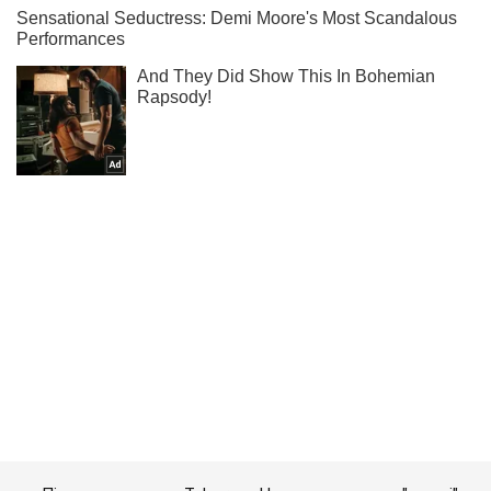
Підпишись на наш Telegram. Надсилаємо лише "гарячі"
новини!
Підписатись
Підписатись
Кримінальні новини
У мережу потрапила...
Важливе