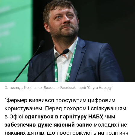
"Фермер виявився просунутим цифровим
користувачем. Перед походом і спілкуванням
в Офісі
одягнувся в гарнітуру НАБУ,
чим
забезпечив дуже якісний запис
молодих і не
ляканих дятлів, що просторікують на політичні