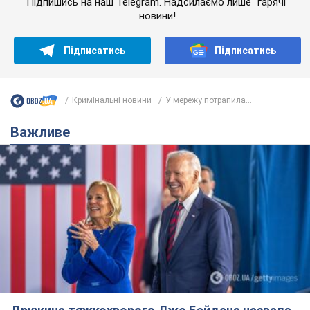
Дружина тяжкохворого Джо Байдена назвала
перший симптом, який сигналізував про його
"агресивний" рак
Спершу лікарі не надали цьому належної уваги
6.08.2026 12:46
17,3 т.
Відпустка Лесі Нікітюк у Карпатах
обернулася скандалом: чому ведучу
несправедливо захейтили
Знаменитість вийшла на пряму комунікацію в