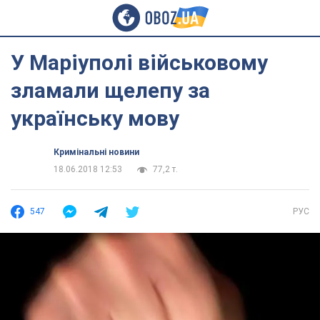
У Маріуполі військовому
зламали щелепу за
українську мову
Кримінальні новини
18.06.2018 12:53
77,2 т.
547
РУС