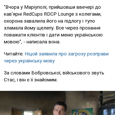
"Вчора у Маріуполі, прийшовши ввечері до
кав'ярні RedCups RDCP Lounge з колегами,
охорона завалила його на підлогу і тупо
зламала йому щелепу. Все через прохання
поважати клієнтів і дати меню українською
мовою", - написала вона.
Читайте:
Ніцой заявила про загрозу розправи
через українську мову
За словами Бобровської, військового звуть
Стас, і він є її знайомим.