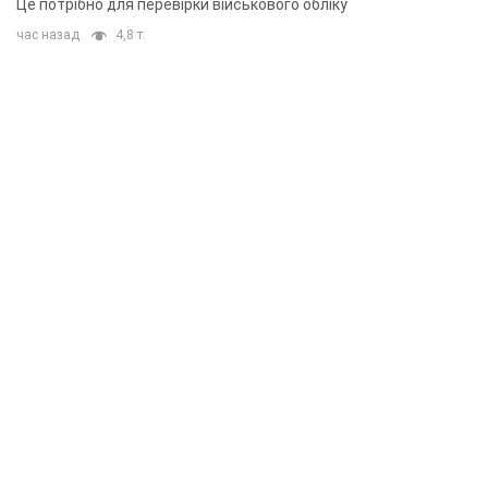
Це потрібно для перевірки військового обліку
час назад
4,8 т.