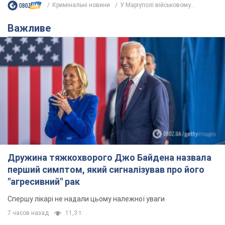
Кримінальні новини
У Маріуполі військовому...
Важливе
Дружина тяжкохворого Джо Байдена назвала
перший симптом, який сигналізував про його
"агресивний" рак
Спершу лікарі не надали цьому належної уваги
7 часов назад
11,3 т.