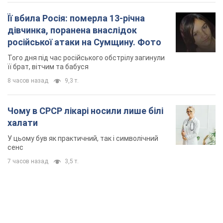
Її вбила Росія: померла 13-річна
дівчинка, поранена внаслідок
російської атаки на Сумщину. Фото
Того дня під час російського обстрілу загинули
її брат, вітчим та бабуся
8 часов назад
9,3 т.
Чому в СРСР лікарі носили лише білі
халати
У цьому був як практичний, так і символічний
сенс
7 часов назад
3,5 т.