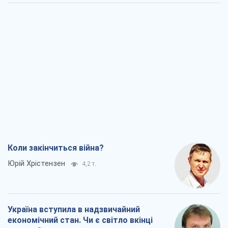
Україна вступила в надзвичайний
економічний стан. Чи є світло вкінці
тунелю?
Вадим Денисенко
3,7 т.
Чий буде Крим, той і переможе (NSJ), а
українських футбольних чиновників
можуть назвати вбивцями
Олександр Кірш
4,1 т.
Захід проспав загрозу: Росія може
перевірити НАТО війною
Леонід Невзлін
6,8 т.