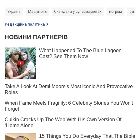
Україна
Маріуполь
Скандали у супермаркетах
погром
супер
Редакційна політика