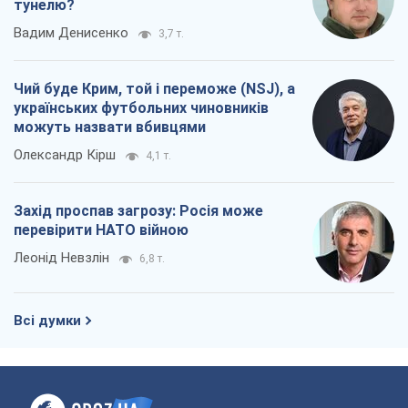
Всі думки
Про компанію
Команда
Правова інформація
Політика конфіденційності
Реклама на сайті
Документи
Редакційна політика
Журналісти OBOZ.UA на місці
подій
OBOZ.UA
Політика
Світ
Розслідування
Блоги
Суспільство