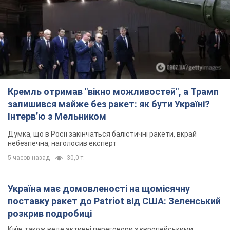
Україна має домовленості на щомісячну
поставку ракет до Patriot від США: Зеленський
розкрив подробиці
Київ також веде активні переговори з європейськими
партнерами
3 часа назад
3,6 т.
Дбала про учнів та підтримувала педагогів:
внаслідок удару РФ по Київщині загинула
директорка київського ліцею, її чоловік та онук
Вічна пам'ять жертвам російського терору
3 часа назад
14,6 т.