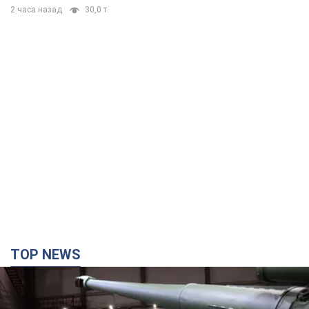
TOP NEWS
Кремль отримав "вікно можливостей", а Трамп
залишився майже без ракет: як бути Україні?
Інтерв’ю з Мельником
Думка, що в Росії закінчаться балістичні ракети, вкрай
небезпечна, наголосив експерт
5 часов назад
30,0 т.