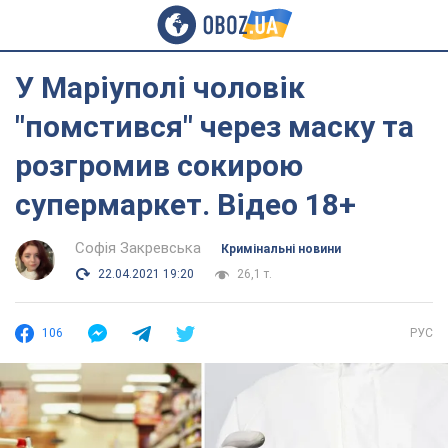
У Маріуполі чоловік
"помстився" через маску та
розгромив сокирою
супермаркет. Відео 18+
Софія Закревська
Кримінальні новини
22.04.2021 19:20
26,1 т.
106
РУС