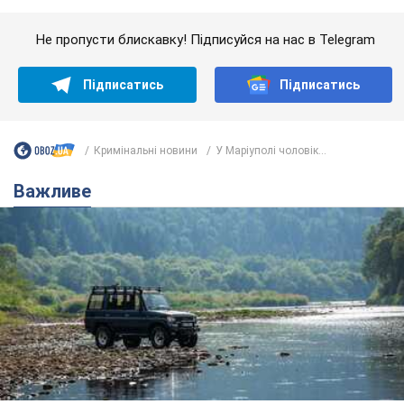
Значні штрафи і спеціальні полігони: як
проблему джипінгу вирішують за кордоном
Україні не завадить взяти приклад із країн Європи
12 часов назад
1,6 т.
На Прикарпатті після аномальної
спеки пройшла потужна злива:
дороги перетворились на річки.
Відео
Негода накрила Івано-Франківщину та
курортний Буковель
7 часов назад
15,9 т.