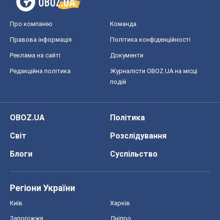
Регіони України
Київ
Харків
Запоріжжя
Дніпро
Черкаси
Спорт
Футбол
Баскетбол
Хокей
Бокс
Формула-1
Моя школа
ГДЗ
Підручники
Онлайн уроки
ДПА