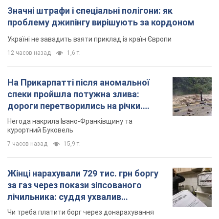
Жінці нарахували 729 тис. грн боргу
за газ через покази зіпсованого
лічильника: суддя ухвалив
неочікуване рішення
Чи треба платити борг через донарахування
2 часа назад
30,0 т.