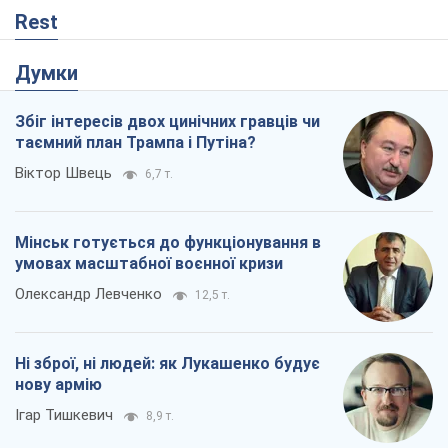
Ні зброї, ні людей: як Лукашенко будує
нову армію
Ігар Тишкевич
8,9 т.
Коли закінчиться війна?
Юрій Хрістензен
4,2 т.