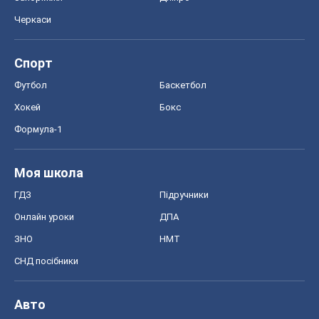
ЗНО
НМТ
СНД посібники
Авто
Тест Драйв
Електромобілі
Акції
Сервіс
Food Oboz
Рецепти
Напої
Дієти
Економіка
Ринки та компанії
Макроекономіка