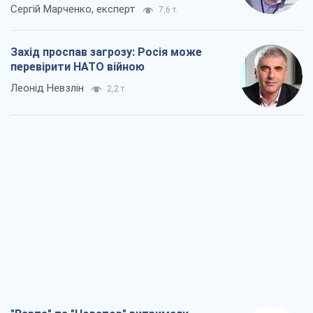
"Варта" та "Новатор" витримали
кулеметний обстріл і удар FPV-дрона,
врятувавши життя офіцеру ЗСУ
Українська Бронетехніка
2,5 т.
КНДР як каталізатор війни, або Про
новий етап російсько-
північнокорейського союзу