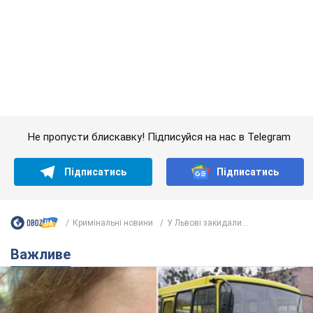
Підписатись
Підписатись
Кримінальні новини
У Львові закидали...
Важливе
У Львові жінка спровокувала конфлікт,
розмовляючи російською мовою у маршрутці: