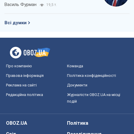
Про компанію
Команда
Правова інформація
Політика конфіденційності
Реклама на сайті
Документи
Редакційна політика
Журналісти OBOZ.UA на місці
подій
OBOZ.UA
Політика
Світ
Розслідування
Блоги
Суспільство
Регіони України
Київ
Харків
Запоріжжя
Дніпро