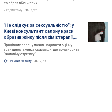
"чоловічу стрижку"
19 хвилин тому
7,7 т.
TOP NEWS