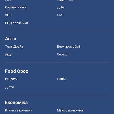
Акції
Сервіс
Food Oboz
Рецепти
Напої
Дієти
Економіка
Ринки та компанії
Макроекономіка
MedOboz
Новини медицини
MAMACLUB
Шоу
Афіша
Плітки