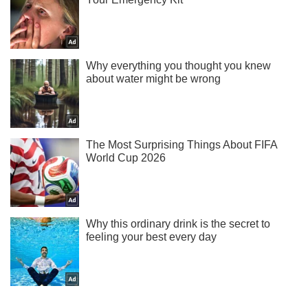
Не пропусти блискавку! Підписуйся на нас в Telegram