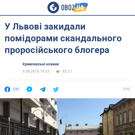
У Львові закидали
помідорами скандального
проросійського блогера
Кримінальні новини
8.08.2018 19:33
85,3 т.
235
РУС