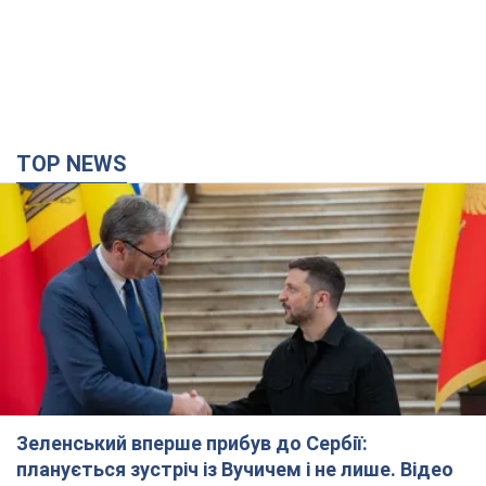
Зеленський вперше прибув до Сербії:
планується зустріч із Вучичем і не лише. Відео
Це перший візит глави держави до Бєлграда
3 години тому
45,4 т.
"Верніть Федорова": у містах України 23-й день
поспіль тривають масові мітинги з
картонками. Фото і відео
Учасники акцій продовжують серію щоденних протестів