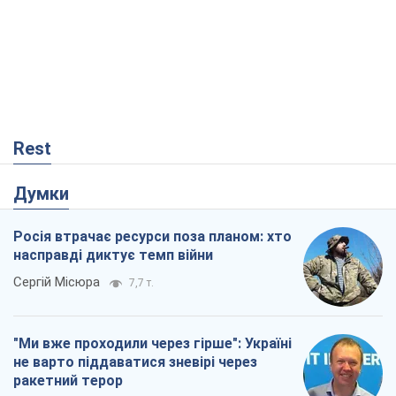
Думки
Росія втрачає ресурси поза планом: хто
насправді диктує темп війни
Сергій Місюра
7,7 т.
"Ми вже проходили через гірше": Україні
не варто піддаватися зневірі через
ракетний терор
Сергій Марченко, експерт
7,6 т.
Захід проспав загрозу: Росія може
перевірити НАТО війною
Леонід Невзлін
2,2 т.