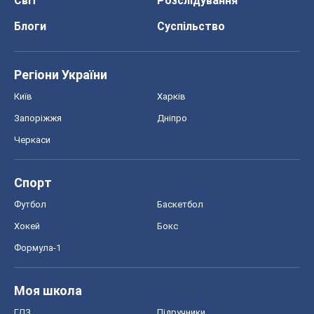
Черкаси
Спорт
Футбол
Баскетбол
Хокей
Бокс
Формула-1
Моя школа
ГДЗ
Підручники
Онлайн уроки
ДПА
ЗНО
НМТ
СНД посібники
Авто
Тест Драйв
Електромобілі