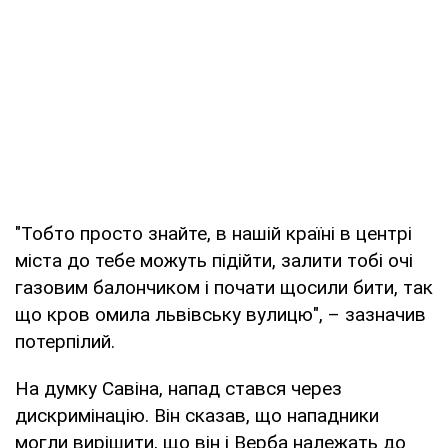
"Тобто просто знайте, в нашій країні в центрі
міста до тебе можуть підійти, залити тобі очі
газовим балончиком і почати щосили бити, так
що кров омила львівську вулицю", – зазначив
потерпілий.
На думку Савіна, напад стався через
дискримінацію. Він сказав, що нападники
могли вирішити, що він і Верба належать до