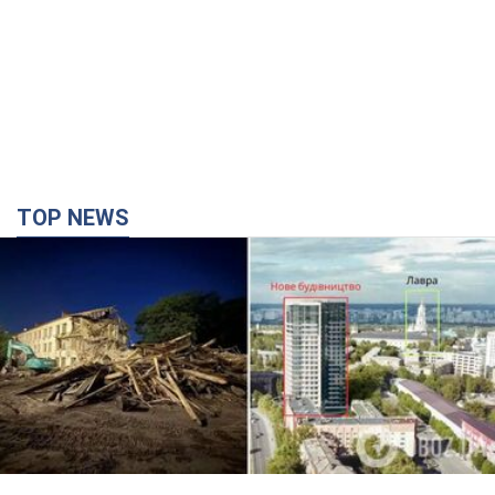
Києво-Печерську лавру закриють 80-метровим
"монстром"? Чому влада Києва відмовилась
зупиняти будівництво хмарочоса
"московського вірянина"
Яка реакція Кличка на петицію щодо скасування будівництва
39 минут назад
2,5 т.
Армія Росії здійснила масовану атаку на Одесу:
горіла історична частина міста, є постраждалі.
Фото та відео
Для терору ворог застосував ракети та дрони
2 часа назад
51,5 т.