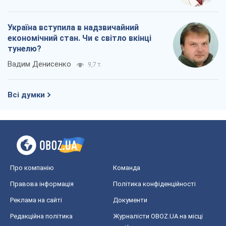
Про компанію
Команда
Правова інформація
Політика конфіденційності
Реклама на сайті
Документи
Редакційна політика
Журналісти OBOZ.UA на місці
подій
OBOZ.UA
Політика
Світ
Розслідування
Блоги
Суспільство
Регіони України
Київ
Харків
Запоріжжя
Дніпро
Черкаси