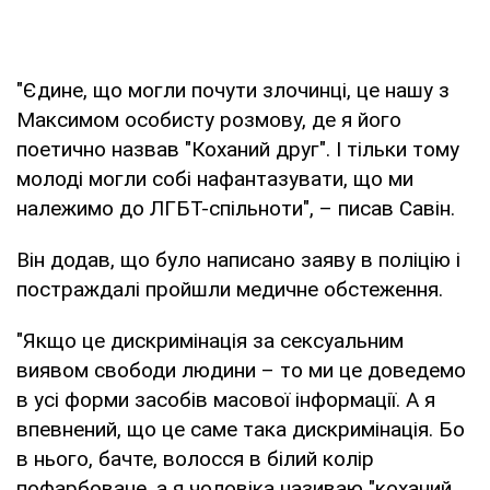
"Єдине, що могли почути злочинці, це нашу з
Максимом особисту розмову, де я його
поетично назвав "Коханий друг". І тільки тому
молоді могли собі нафантазувати, що ми
належимо до ЛГБТ-спільноти", – писав Савін.
Він додав, що було написано заяву в поліцію і
постраждалі пройшли медичне обстеження.
"Якщо це дискримінація за сексуальним
виявом свободи людини – то ми це доведемо
в усі форми засобів масової інформації. А я
впевнений, що це саме така дискримінація. Бо
в нього, бачте, волосся в білий колір
пофарбоване, а я чоловіка називаю "коханий