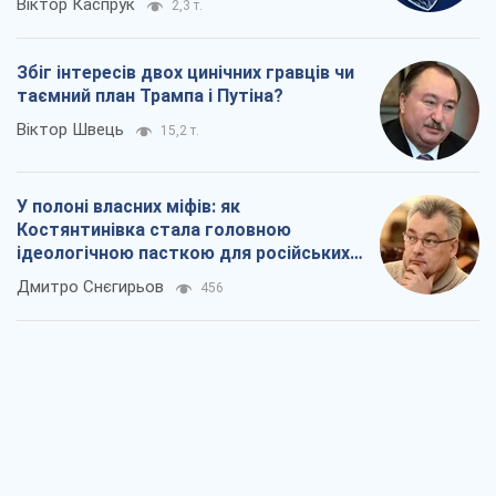
Рекрутинг: оновлений і, схоже,
корисний ворожий досвід, або
Діалектика вибагливого боягузтва
Олександр Кірш
714
Ні зброї, ні людей: як Лукашенко будує
нову армію
Ігар Тишкевич
16,2 т.