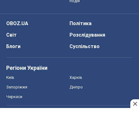
Спорт
Футбол
Баскетбол
Хокей
Бокс
Формула-1
Моя школа
ГДЗ
Підручники
Онлайн уроки
ДПА
ЗНО
НМТ
СНД посібники
Авто
Тест Драйв
Електромобілі