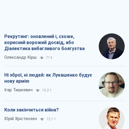
Коли закінчиться війна?
Юрій Хрістензен
12,1 т.
Україна вступила в надзвичайний
економічний стан. Чи є світло вкінці
тунелю?
Вадим Денисенко
9,7 т.
Всі думки