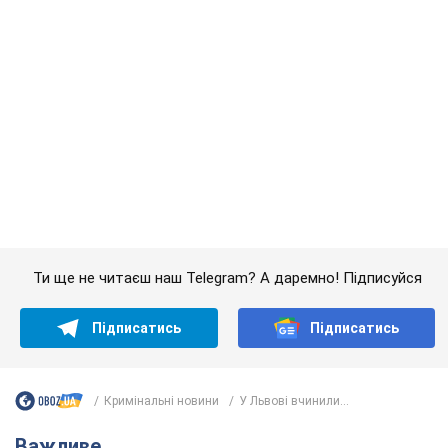
Підписатись
Підписатись
Кримінальні новини
У Львові вчинили...
Важливе
Якою була оригінальна версія гімну України та
чому її боялася Російська імперія: про це не
розповідають у школі