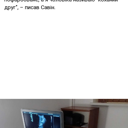
друг", – писав Савін.