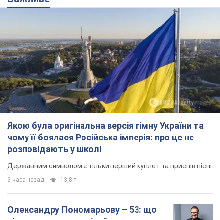
Державним символом є тільки перший куплет та приспів пісні
3 часа назад
13,8 т.
Олександру Пономарьову – 53: що
відомо про трьох дітей секс-
символа 90-х та який вигляд вони
мають
За розвитком кар'єри артист не забував про
особисте щастя
9 часов назад
8,3 т.
У ПриватБанку розповіли, чи дійсні
долари 1996 року: чи приймають
обмінники та банки такі купюри
Що робити, якщо банки та обмінні пункти не
приймають старі долари
10 часов назад
74,1 т.