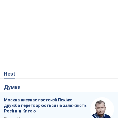
Думки
Москва висуває претензії Пекіну:
дружба перетворюється на залежність
Росії від Китаю
Віктор Каспрук
2,3 т.
Збіг інтересів двох цинічних гравців чи
таємний план Трампа і Путіна?
Віктор Швець
15,2 т.
У полоні власних міфів: як
Костянтинівка стала головною
ідеологічною пасткою для російських
окупантів
Дмитро Снєгирьов
456