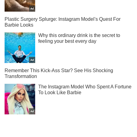
Ти ще не читаєш наш Telegram? А даремно! Підписуйся