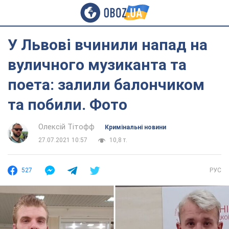
У Львові вчинили напад на
вуличного музиканта та
поета: залили балончиком
та побили. Фото
Олексій Тітофф
Кримінальні новини
27.07.2021 10:57
10,8 т.
527
РУС