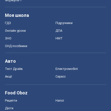
Авто
Тест Драйв
Електромобілі
Акції
Сервіс
Food Oboz
Рецепти
Напої
Дієти
Економіка
Ринки та компанії
Макроекономіка
MedOboz
Новини медицини
MAMACLUB