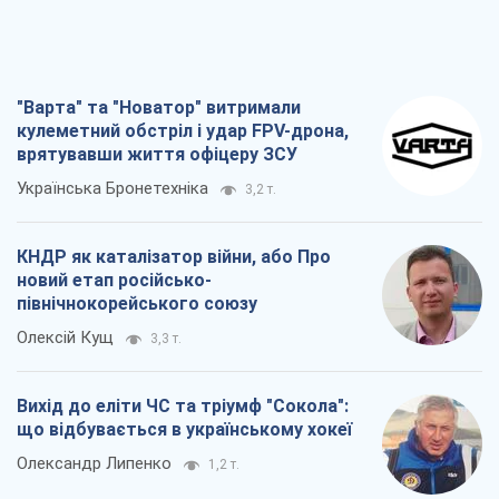
КНДР як каталізатор війни, або Про
новий етап російсько-
північнокорейського союзу
Олексій Кущ
3,3 т.
Вихід до еліти ЧС та тріумф "Сокола":
що відбувається в українському хокеї
Олександр Липенко
1,2 т.
Що очікує українців у 2026–2028 роках?
Головні висновки з нових прогнозів від
НБУ
Василь Фурман
23,2 т.
Всі думки