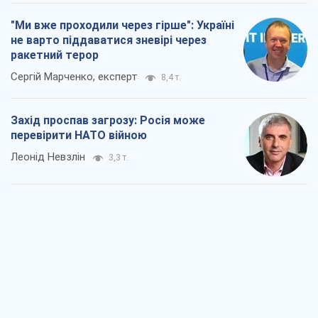
Леонід Невзлін
3,3 т.
"Варта" та "Новатор" витримали
кулеметний обстріл і удар FPV-дрона,
врятувавши життя офіцеру ЗСУ
Українська Бронетехніка
3,2 т.