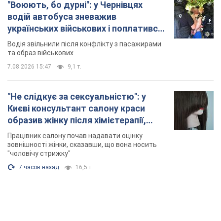
Києві консультант салону краси
образив жінку після хімієтерапії,
розгорівся скандал. Фото
Працівник салону почав надавати оцінку
зовнішності жінки, сказавши, що вона носить
"чоловічу стрижку"
7 часов назад
16,5 т.