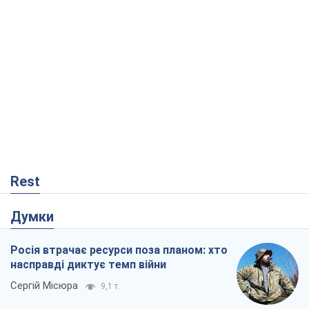
Rest
Думки
Росія втрачає ресурси поза планом: хто
насправді диктує темп війни
Сергій Місюра
9,1 т.
"Ми вже проходили через гірше": Україні
не варто піддаватися зневірі через
ракетний терор
Сергій Марченко, експерт
8,4 т.
Захід проспав загрозу: Росія може
перевірити НАТО війною