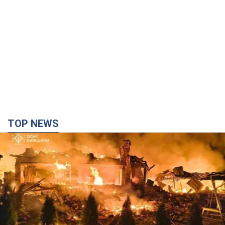
TOP NEWS
Росія вдарила по Київщині дронами: загинули
троє людей, серед них – дитина. Фото
Також є постраждалі через атаку ворога
2 минуты назад
6,8 т.