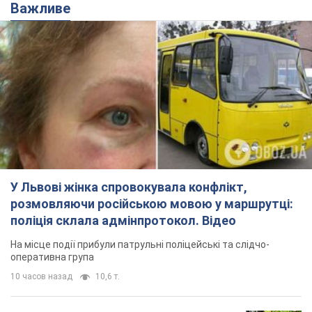
У Львові жінка спровокувала конфлікт,
розмовляючи російською мовою у маршрутці:
поліція склала адмінпротокол. Відео
На місце події прибули патрульні поліцейські та слідчо-
оперативна група
10 часов назад
10,6 т.
"Воюють, бо дурні": у Чернівцях
водій автобуса зневажив
українських військових і поплатився.
Відео
Водія звільнили після конфлікту з пасажирами
та образ військових
7.08.2026 15:47
9,1 т.
"Не слідкує за сексуальністю": у