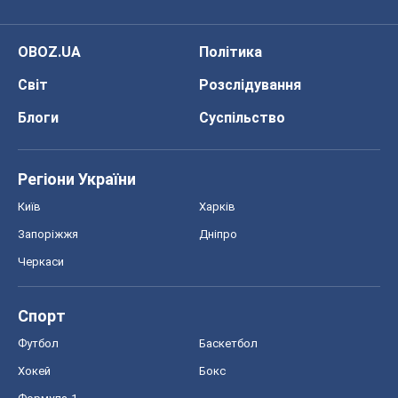
Регіони України
Київ
Харків
Запоріжжя
Дніпро
Черкаси
Спорт
Футбол
Баскетбол
Хокей
Бокс
Формула-1
Моя школа
ГДЗ
Підручники
Онлайн уроки
ДПА
ЗНО
НМТ
СНД посібники