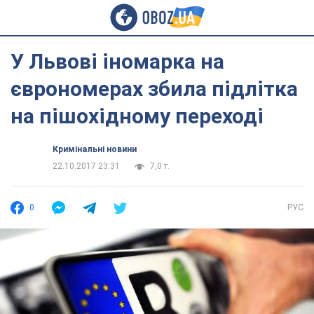
У Львові іномарка на
єврономерах збила підлітка
на пішохідному переході
Кримінальні новини
22.10.2017 23:31
7,0 т.
0
РУС