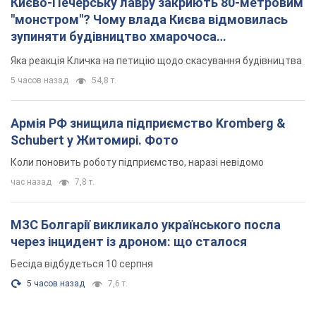
Києво-Печерську лавру закриють 80-метровим
"монстром"? Чому влада Києва відмовилась
зупиняти будівництво хмарочоса
"московського вірянина"
Яка реакція Кличка на петицію щодо скасування будівництва
5 часов назад
54,8 т.
Армія РФ знищила підприємство Kromberg &
Schubert у Житомирі. Фото
Коли поновить роботу підприємство, наразі невідомо
час назад
7,8 т.
МЗС Болгарії викликало українського посла
через інцидент із дроном: що сталося
Бесіда відбудеться 10 серпня
5 часов назад
7,6 т.