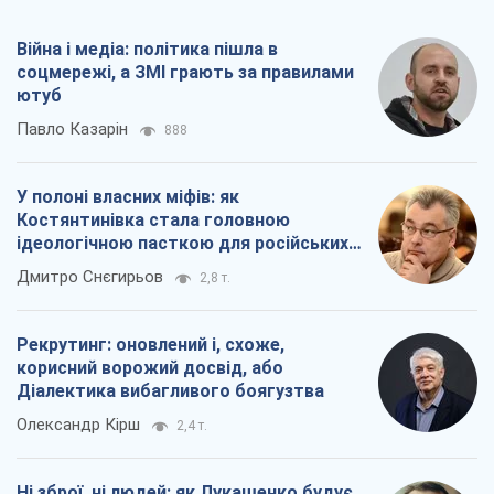
Війна і медіа: політика пішла в
соцмережі, а ЗМІ грають за правилами
ютуб
Павло Казарін
888
У полоні власних міфів: як
Костянтинівка стала головною
ідеологічною пасткою для російських
окупантів
Дмитро Снєгирьов
2,8 т.
Рекрутинг: оновлений і, схоже,
корисний ворожий досвід, або
Діалектика вибагливого боягузтва
Олександр Кірш
2,4 т.
Ні зброї, ні людей: як Лукашенко будує