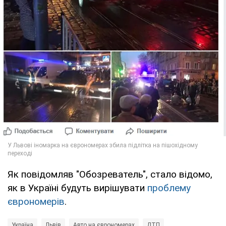
Як повідомляв "Обозреватель", стало відомо,
як в Україні будуть вирішувати
проблему
єврономерів
.
Україна
Львів
Авто на єврономерах
ДТП