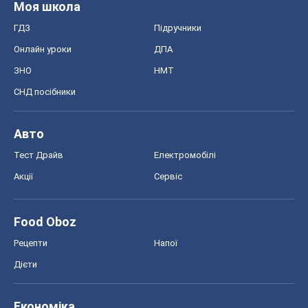
Моя школа
ГДЗ
Підручники
Онлайн уроки
ДПА
ЗНО
НМТ
СНД посібники
Авто
Тест Драйв
Електромобілі
Акції
Сервіс
Food Oboz
Рецепти
Напої
Дієти
Економіка