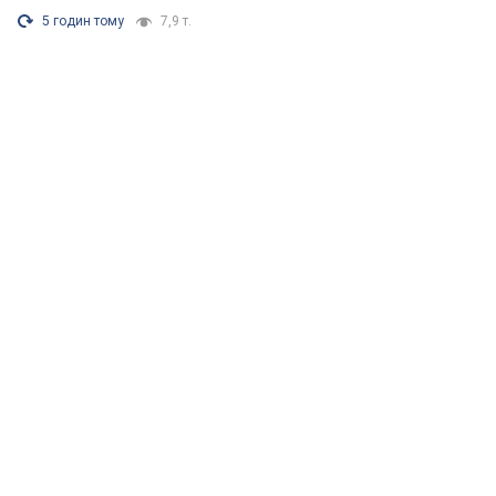
5 годин тому
7,9 т.