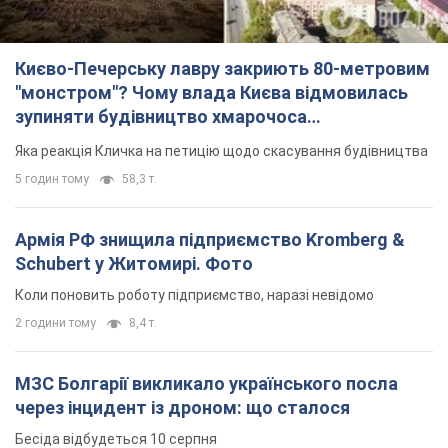
Києво-Печерську лавру закриють 80-метровим
"монстром"? Чому влада Києва відмовилась
зупиняти будівництво хмарочоса
"московського вірянина"
Яка реакція Кличка на петицію щодо скасування будівництва
5 годин тому
58,3 т.
Армія РФ знищила підприємство Kromberg &
Schubert у Житомирі. Фото
Коли поновить роботу підприємство, наразі невідомо
2 години тому
8,4 т.
МЗС Болгарії викликало українського посла
через інцидент із дроном: що сталося
Бесіда відбудеться 10 серпня