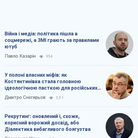
Війна і медіа: політика пішла в
соцмережі, а ЗМІ грають за правилами
ютуб
Павло Казарін
954
У полоні власних міфів: як
Костянтинівка стала головною
ідеологічною пасткою для російських
окупантів
Дмитро Снєгирьов
3,0 т.
Рекрутинг: оновлений і, схоже,
корисний ворожий досвід, або
Діалектика вибагливого боягузтва