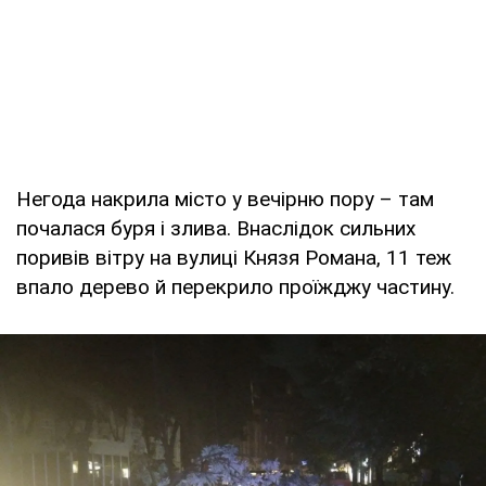
Негода накрила місто у вечірню пору – там
почалася буря і злива. Внаслідок сильних
поривів вітру на вулиці Князя Романа, 11 теж
впало дерево й перекрило проїжджу частину.