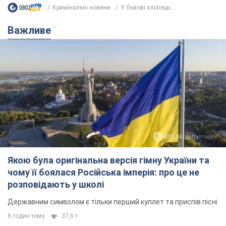
Кримінальні новини
У Львові хлопець...
Важливе
Якою була оригінальна версія гімну України та
чому її боялася Російська імперія: про це не
розповідають у школі
Державним символом є тільки перший куплет та приспів пісні
8 годин тому
37,6 т.