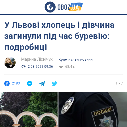
У Львові хлопець і дівчина
загинули під час буревію:
подробиці
Марина Ліснічук
Кримінальні новини
2.08.2021 09:36
68,4 т.
2183
РУС