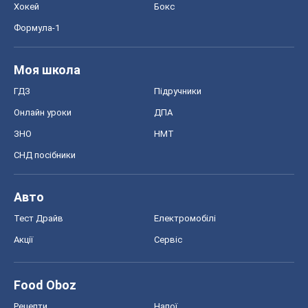
Хокей
Бокс
Формула-1
Моя школа
ГДЗ
Підручники
Онлайн уроки
ДПА
ЗНО
НМТ
СНД посібники
Авто
Тест Драйв
Електромобілі
Акції
Сервіс
Food Oboz
Рецепти
Напої