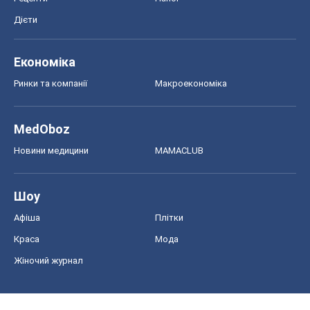
Дієти
Економіка
Ринки та компанії
Макроекономіка
MedOboz
Новини медицини
MAMACLUB
Шоу
Афіша
Плітки
Краса
Мода
Жіночий журнал