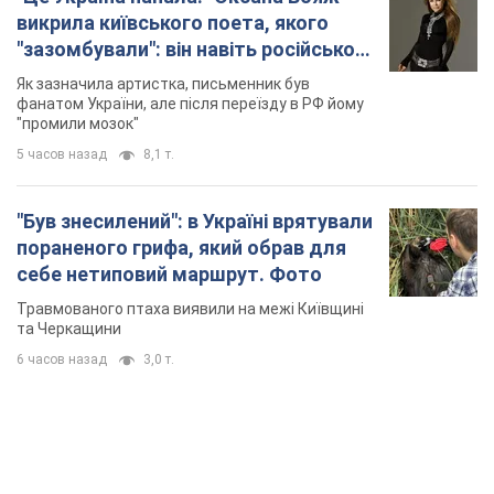
викрила київського поета, якого
"зазомбували": він навіть російської
не знав, а тепер хоче геноциду
Як зазначила артистка, письменник був
українців
фанатом України, але після переїзду в РФ йому
"промили мозок"
5 часов назад
8,1 т.
"Був знесилений": в Україні врятували
пораненого грифа, який обрав для
себе нетиповий маршрут. Фото
Травмованого птаха виявили на межі Київщині
та Черкащини
6 часов назад
3,0 т.