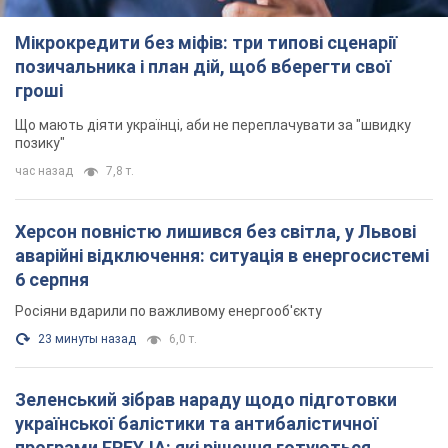
Мікрокредити без міфів: три типові сценарії
позичальника і план дій, щоб вберегти свої
гроші
Що мають діяти українці, аби не переплачувати за "швидку
позику"
час назад
7,8 т.
Херсон повністю лишився без світла, у Львові
аварійні відключення: ситуація в енергосистемі
6 серпня
Росіяни вдарили по важливому енергооб'єкту
23 минуты назад
6,0 т.
Зеленський зібрав нараду щодо підготовки
української балістики та антибалістичної
програми FREYJA: які рішення готуються