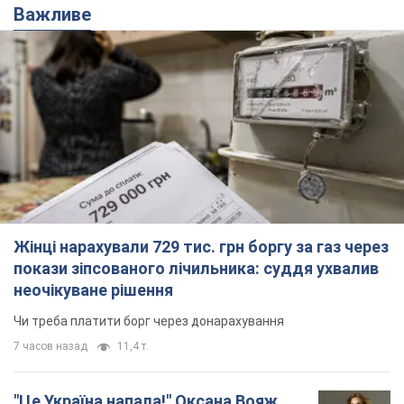
Важливе
Жінці нарахували 729 тис. грн боргу за газ через
покази зіпсованого лічильника: суддя ухвалив
неочікуване рішення
Чи треба платити борг через донарахування
7 часов назад
11,4 т.
"Це Україна напала!" Оксана Вояж