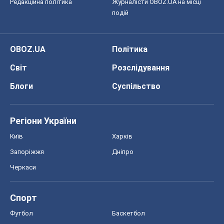
Редакційна політика
Журналісти OBOZ.UA на місці
подій
OBOZ.UA
Політика
Світ
Розслідування
Блоги
Суспільство
Регіони України
Київ
Харків
Запоріжжя
Дніпро
Черкаси
Спорт
Футбол
Баскетбол