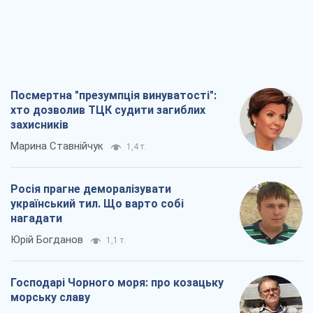
Посмертна "презумпція винуватості":
хто дозволив ТЦК судити загиблих
захисників
Марина Ставнійчук
1,4 т.
Росія прагне деморалізувати
український тил. Що варто собі
нагадати
Юрій Богданов
1,1 т.
Господарі Чорного моря: про козацьку
морську славу