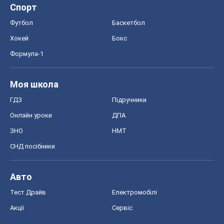
ГДЗ
Підручники
Онлайн уроки
ДПА
ЗНО
НМТ
СНД посібники
Авто
Тест Драйв
Електромобілі
Акції
Сервіс
Food Oboz
Рецепти
Напої
Дієти
Економіка
Ринки та компанії
Макроекономіка