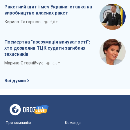
Марина Ставнійчук
6,5 т.
Всі думки
Про компанію
Команда
Правова інформація
Політика конфіденційності
Реклама на сайті
Документи
Редакційна політика
Журналісти OBOZ.UA на місці
подій
OBOZ.UA
Політика