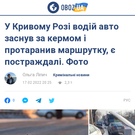
У Кривому Розі водій авто
заснув за кермом і
протаранив маршрутку, є
постраждалі. Фото
Ольга Ліпич
Кримінальні новини
17.02.2022 20:25
2,3 т.
0
РУС