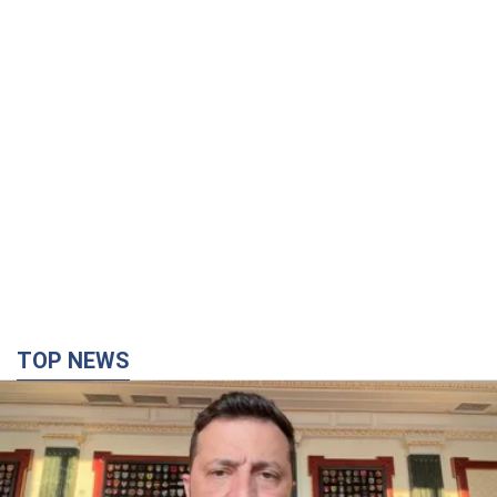
TOP NEWS
"Захист нашого життя": Зеленський про
антибалістику FREYJA, санкції проти Росії й
підтримку аграріїв. Відео