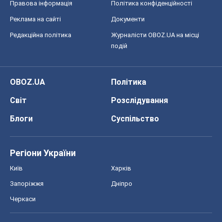
Світ
Розслідування
Блоги
Суспільство
Регіони України
Київ
Харків
Запоріжжя
Дніпро
Черкаси
Спорт
Футбол
Баскетбол
Хокей
Бокс
Формула-1
Моя школа