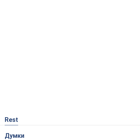
Rest
Думки
Кремль переносить війну в тил Європи:
під загрозою критична логістика
Віктор Ягун
9,8 т.
На якому боці історії виступає Дональд
Трамп?