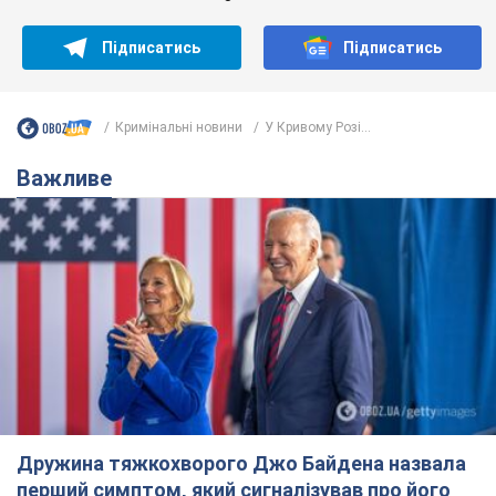
Дружина тяжкохворого Джо Байдена назвала
перший симптом, який сигналізував про його
"агресивний" рак
Спершу лікарі не надали цьому належної уваги
6.08.2026 12:46
15,6 т.
Відпустка Лесі Нікітюк у Карпатах
обернулася скандалом: чому ведучу
несправедливо захейтили