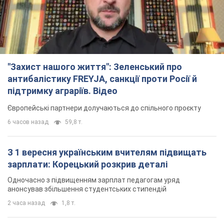
Європейські партнери долучаються до спільного проєкту
6 часов назад
59,8 т.
З 1 вересня українським вчителям підвищать
зарплати: Корецький розкрив деталі
Одночасно з підвищенням зарплат педагогам уряд
анонсував збільшення студентських стипендій
2 часа назад
1,8 т.
"Нам теж вони потрібні": Трамп відповів на
прохання Зеленського щодо передачі Україні
ракет для Patriot
Американські запаси окремих боєприпасів обмежені
2 часа назад
399