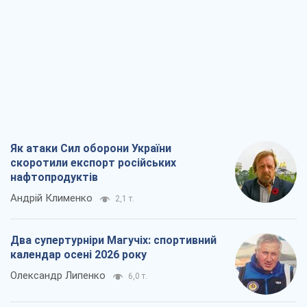
Як атаки Сил оборони України
скоротили експорт російських
нафтопродуктів
Андрій Клименко
2,1 т.
Два супертурніри Магучіх: спортивний
календар осені 2026 року
Олександр Липенко
6,0 т.
Ракетний щит і меч України: ставка на
виробництво власних ракет
Кирило Татарінов
2,8 т.
Посмертна "презумпція винуватості":
хто дозволив ТЦК судити загиблих
захисників